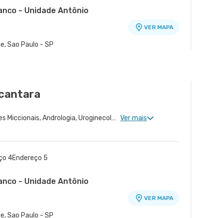
ranco - Unidade Antônio
VER MAPA
o
e, Sao Paulo - SP
VER MAPA
 Osasco - SP
lcantara
Urologia Clinica, Disfunções Miccionais, Andrologia, Uroginecologia, Infertilidade Masculina, Urologia Oncológica, Cirurgia Robótica Urológica, Cirurgia Robótica Geral, Urologia Pediátrica, Cirurgia Urológica
Ver mais
ço 4
Endereço 5
ranco - Unidade Antônio
VER MAPA
o
e, Sao Paulo - SP