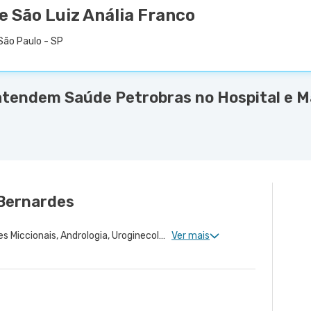
e São Luiz Anália Franco
São Paulo - SP
atendem Saúde Petrobras no Hospital e Ma
 Bernardes
Urologia Clinica, Disfunções Miccionais, Andrologia, Uroginecologia, Infertilidade Masculina, Urologia Oncológica, Cirurgia Robótica Urológica, Urologia Pediátrica, Cirurgia Urológica
Ver mais