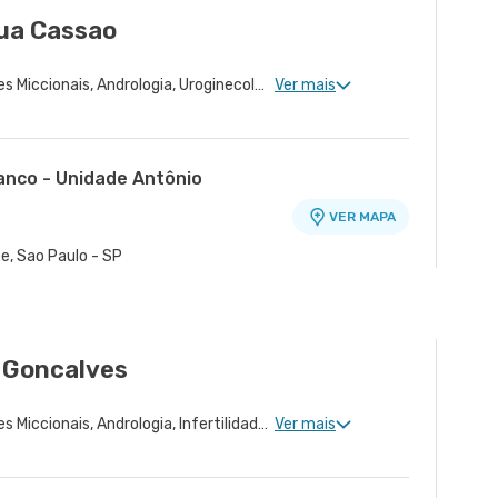
qua Cassao
Urologia Clinica, Disfunções Miccionais, Andrologia, Uroginecologia, Infertilidade Masculina, Urologia Oncológica, Cirurgia Robótica Urológica, Urologia Pediátrica
Ver mais
ranco - Unidade Antônio
VER MAPA
o
e, Sao Paulo - SP
 Goncalves
Urologia Clinica, Disfunções Miccionais, Andrologia, Infertilidade Masculina, Urologia Oncológica, Cirurgia Robótica Urológica, Urologia Pediátrica, Cirurgia Urológica
Ver mais