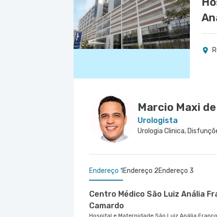
Ho
An
R
Marcio Maxi de
Urologista
Endereço 1
Endereço 2
Endereço 3
Centro Médico São Luiz Anália F
Camardo
Hospital e Maternidade São Luiz Anália Franc