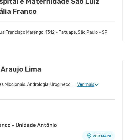
spital e Maternidade São Luiz
ália Franco
ua Francisco Marengo, 1312 - Tatuapé, São Paulo - SP
 Araujo Lima
Urologia Clinica, Disfunções Miccionais, Andrologia, Uroginecologia, Infertilidade Masculina, Urologia Oncológica, Urologia Pediátrica, Cirurgia Urológica
Ver mais
ranco - Unidade Antônio
VER MAPA
o