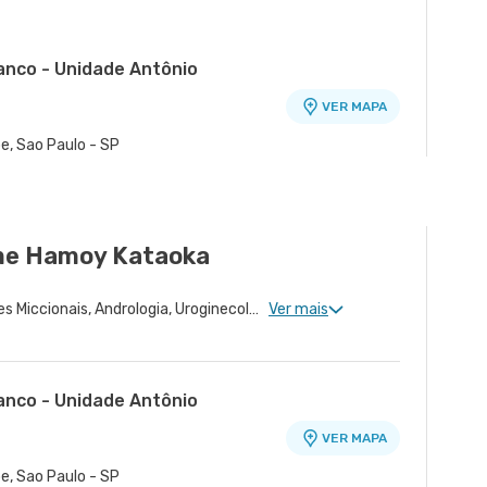
ranco - Unidade Antônio
VER MAPA
o
e, Sao Paulo - SP
VER MAPA
70 - Cidade Jardim, Sao Paulo - SP
rme Hamoy Kataoka
Urologia Clinica, Disfunções Miccionais, Andrologia, Uroginecologia, Urologia Oncológica, Cirurgia Robótica Geral, Cirurgia Urológica
Ver mais
ranco - Unidade Antônio
VER MAPA
o
e, Sao Paulo - SP