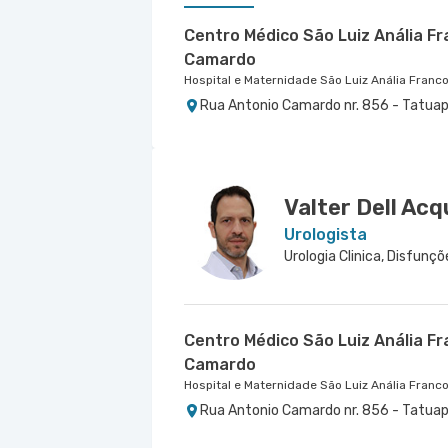
Centro Médico São Luiz Anália F
Camardo
Hospital e Maternidade São Luiz Anália Franc
Rua Antonio Camardo nr. 856 - Tatuap
Centro Médico Santa Isabel - Un
Centro Médico Virgínia - Osasco
Hospital Santa Isabel
Hospital São Luiz Osasco
Rua Dona Veridiana nr. 311 - Vila Buarq
Rua Virginia Crivilari nr. 334 - Centro,
Valter Dell Ac
Urologista
Centro Médico São Luiz Anália F
Camardo
Hospital e Maternidade São Luiz Anália Franc
Rua Antonio Camardo nr. 856 - Tatuap