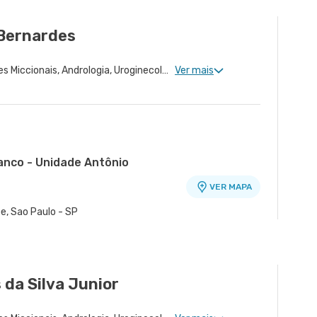
 Bernardes
Urologia Clinica, Disfunções Miccionais, Andrologia, Uroginecologia, Infertilidade Masculina, Urologia Oncológica, Cirurgia Robótica Urológica, Urologia Pediátrica, Cirurgia Urológica
Ver mais
ranco - Unidade Antônio
VER MAPA
o
e, Sao Paulo - SP
VER MAPA
 Osasco - SP
 da Silva Junior