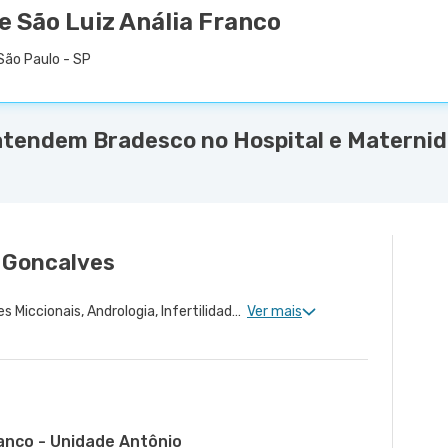
e São Luiz Anália Franco
São Paulo - SP
atendem Bradesco no Hospital e Maternida
 Goncalves
Urologia Clinica, Disfunções Miccionais, Andrologia, Infertilidade Masculina, Urologia Oncológica, Cirurgia Robótica Urológica, Urologia Pediátrica, Cirurgia Urológica
Ver mais
ranco - Unidade Antônio