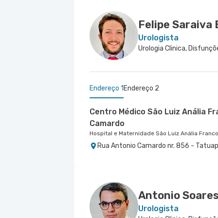
Felipe Saraiva
Urologista
Endereço 1
Endereço 2
Centro Médico São Luiz Anália F
Camardo
Hospital e Maternidade São Luiz Anália Franc
Rua Antonio Camardo nr. 856 - Tatuap
Centro Médico Virgínia - Osasco
Hospital São Luiz Osasco
Rua Virginia Crivilari nr. 334 - Centro,
Antonio Soares
Urologista