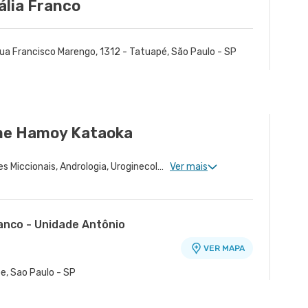
ália Franco
ua Francisco Marengo, 1312 - Tatuapé, São Paulo - SP
rme Hamoy Kataoka
Urologia Clinica, Disfunções Miccionais, Andrologia, Uroginecologia, Urologia Oncológica, Cirurgia Robótica Geral, Cirurgia Urológica
Ver mais
ranco - Unidade Antônio
VER MAPA
o
e, Sao Paulo - SP