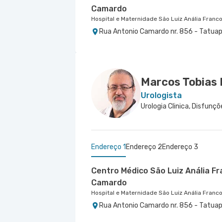
Camardo
Hospital e Maternidade São Luiz Anália Franc
Rua Antonio Camardo nr. 856 - Tatuap
Centro Médico Morumbi Ii
Hospital São Luiz Morumbi
Rua Engenheiro Oscar Americano nr. 10
Marcos Tobias
Urologista
Endereço 1
Endereço 2
Endereço 3
Centro Médico São Luiz Anália F
Camardo
Hospital e Maternidade São Luiz Anália Franc
Rua Antonio Camardo nr. 856 - Tatuap
Centro Médico São Luiz São Cae
Centro Médico Brasil Santo Andr