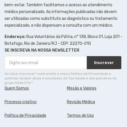
bem-estar. Também facilitamos o acesso ao atendimento
médico personalizado. As informações publicadas não devem
ser utilizadas como substituto ao diagnóstico ou tratamento
especializado, e não dispensam a consulta com um médico.
Endereço:
Rua Voluntários da Pátria, n° 138, Bloco 01, Loja 201 -
Botafogo, Rio de Janeiro/RJ - CEP: 22270-010
SE INSCREVA NA NOSSA NEWSLETTER
Inscrever
Ao clicar Inscrever" você aceita a nossa Política de Privacidade e
autoriza receber dicas e novidades do Tua Saúde e dos parceiros do
grupo Rede D'Or."
Quem Somos
Missão e Valores
Processo criativo
Revisão Médica
Política de Privacidade
Termos de Uso