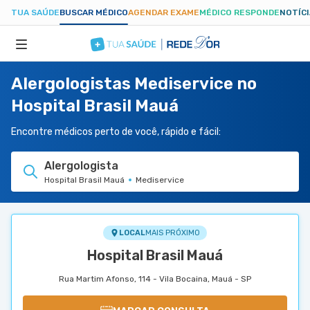
TUA SAÚDE
BUSCAR MÉDICO
AGENDAR EXAME
MÉDICO RESPONDE
NOTÍC
Alergologistas Mediservice no
ESPECIALIDADES
Hospital Brasil Mauá
HOSPITAIS
Encontre médicos perto de você, rápido e fácil:
Alergologista
TUASAUDE.COM
Hospital Brasil Mauá
Mediservice
LOCAL
MAIS PRÓXIMO
Hospital Brasil Mauá
Rua Martim Afonso, 114 - Vila Bocaina, Mauá - SP