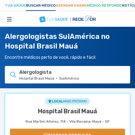
TUA SAÚDE
BUSCAR MÉDICO
AGENDAR EXAME
MÉDICO RESPONDE
NOTÍC
Alergologistas SulAmérica no
ESPECIALIDADES
Hospital Brasil Mauá
HOSPITAIS
Encontre médicos perto de você, rápido e fácil:
Alergologista
TUASAUDE.COM
Hospital Brasil Mauá
SulAmérica
LOCAL
MAIS PRÓXIMO
Hospital Brasil Mauá
Rua Martim Afonso, 114 - Vila Bocaina, Mauá - SP