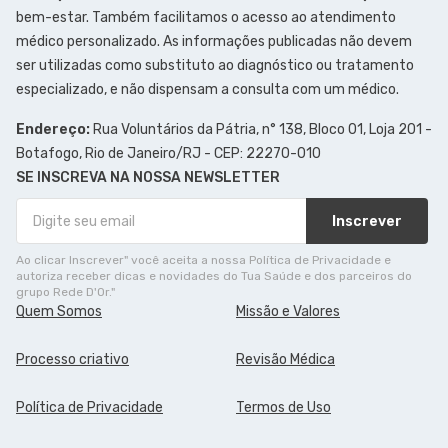
bem-estar. Também facilitamos o acesso ao atendimento
médico personalizado. As informações publicadas não devem
ser utilizadas como substituto ao diagnóstico ou tratamento
especializado, e não dispensam a consulta com um médico.
Endereço:
Rua Voluntários da Pátria, n° 138, Bloco 01, Loja 201 -
Botafogo, Rio de Janeiro/RJ - CEP: 22270-010
SE INSCREVA NA NOSSA NEWSLETTER
Inscrever
Ao clicar Inscrever" você aceita a nossa Política de Privacidade e
autoriza receber dicas e novidades do Tua Saúde e dos parceiros do
grupo Rede D'Or."
Quem Somos
Missão e Valores
Processo criativo
Revisão Médica
Política de Privacidade
Termos de Uso