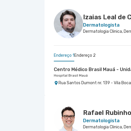
Avenida Alvaro Guimaraes nr. 3033 - 
Rua Doutor Alceu de Campos Rodrigues 
Conceicao, Sao Paulo - SP
Izaias Leal de
Dermatologista
Dermatologia Clinica, De
Endereço 1
Endereço 2
Centro Médico Brasil Mauá - Un
Hospital Brasil Mauá
Rua Santos Dumont nr. 139 - Vila Boca
Centro Médico Brasil Santo Andr
Hospital Brasil Santo André
Avenida Pereira Barreto nr. 42 Loja 123
Andre - SP
Rafael Rubinh
Dermatologista