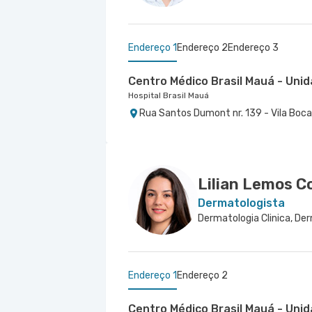
Endereço 1
Endereço 2
Endereço 3
Centro Médico Brasil Mauá - Un
Hospital Brasil Mauá
Rua Santos Dumont nr. 139 - Vila Boca
Centro Médico Ribeirão Pires - U
Centro Medico Catequese
Hospital e Maternidade Ribeirão Pires
Hospital Brasil Santo André
Rua Major Cardim nr. 461 - Suissa, Ribe
Rua Catequese nr. 433 - Vila Guiomar,
Lilian Lemos C
Dermatologista
Dermatologia Clinica, De
Endereço 1
Endereço 2
Centro Médico Brasil Mauá - Un