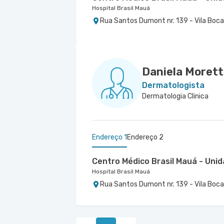
Hospital Brasil Mauá
Rua Santos Dumont nr. 139 - Vila Boca
Centro Medico Domo Ifor - Unid
Hospital Ifor
Rua Jose Versolato nr. 101 Centro Méd
Bernardo do Campo - SP
Daniela Morett
Dermatologista
Dermatologia Clinica
Endereço 1
Endereço 2
Centro Médico Brasil Mauá - Un
Hospital Brasil Mauá
Rua Santos Dumont nr. 139 - Vila Boca
Centro Médico Ribeirão Pires - U
Hospital e Maternidade Ribeirão Pires
Rua Major Cardim nr. 461 - Suissa, Ribe