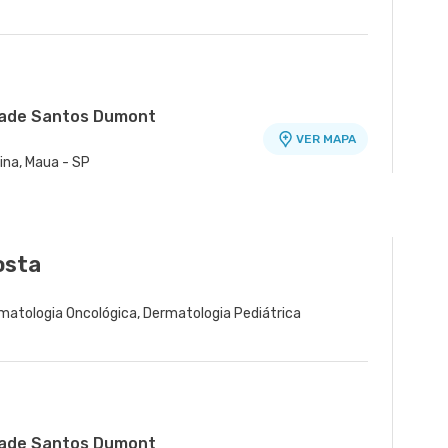
idade Santos Dumont
VER MAPA
ina, Maua - SP
nidade Major Cardim
VER MAPA
VER MAPA
irao Pires - SP
 Santo Andre - SP
osta
rmatologia Oncológica, Dermatologia Pediátrica
idade Santos Dumont