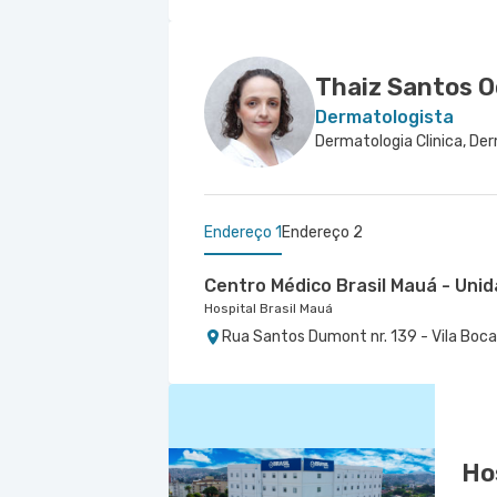
Hospital e Maternidade Ribeirão Pires
Hospital Brasil Santo André
Rua Major Cardim nr. 461 - Suissa, Ribe
Rua Catequese nr. 433 - Vila Guiomar,
Thaiz Santos 
Dermatologista
Endereço 1
Endereço 2
Centro Médico Brasil Mauá - Un
Hospital Brasil Mauá
Rua Santos Dumont nr. 139 - Vila Boca
Centro Médico São Luiz Jabaqua
Hospital São Luiz Jabaquara
Rua Das Perobas nr. 266 - Jabaquara, 
Ho