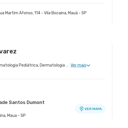
ua Martim Afonso, 114 - Vila Bocaina, Mauá - SP
varez
Dermatologia Clinica, Dermatologia Pediátrica, Dermatologia Tratamento de Dermatite Atópica
Ver mais
idade Santos Dumont
VER MAPA
ina, Maua - SP
nidade Álvaro Guimarães
nidade Healthplace