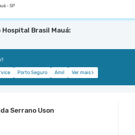
auá - SP
Hospital Brasil Mauá:
o?
rvice
Porto Seguro
Amil
Ver mais
ida Serrano Uson