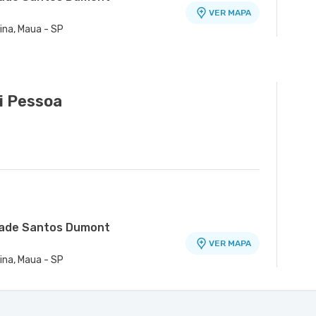
VER MAPA
ina, Maua - SP
ade Domo
VER MAPA
ico Domo - Bloco A - Centro, Sao
i Pessoa
idade Santos Dumont
VER MAPA
ina, Maua - SP
nidade Major Cardim
VER MAPA
irao Pires - SP