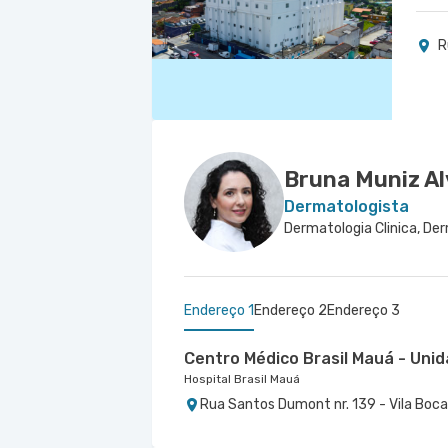
R
Bruna Muniz Al
Dermatologista
Endereço 1
Endereço 2
Endereço 3
Centro Médico Brasil Mauá - Un
Hospital Brasil Mauá
Rua Santos Dumont nr. 139 - Vila Boca
Centro Médico São Bernardo - U
Centro Médico São Luiz Itaim - U
Hospital São Luiz São Bernardo
Hospital São Luiz Itaim