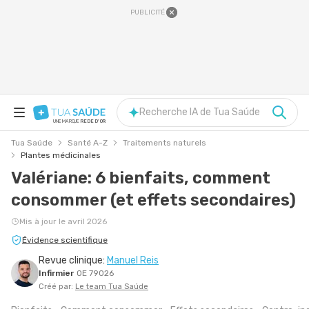
PUBLICITÉ
Recherche IA de Tua Saúde
UNE MARQUE
REDE D'OR
Tua Saúde
Santé A-Z
Traitements naturels
Plantes médicinales
Valériane: 6 bienfaits, comment
consommer (et effets secondaires)
Mis à jour le avril 2026
Évidence scientifique
Revue clinique:
Manuel Reis
Infirmier
OE 79026
Créé par:
Le team Tua Saúde