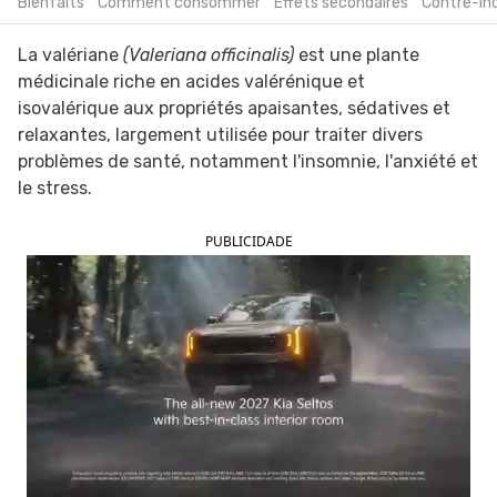
Bienfaits
Comment consommer
Effets secondaires
Contre-in
La valériane
(Valeriana officinalis)
est une plante
médicinale riche en acides valérénique et
isovalérique aux propriétés apaisantes, sédatives et
relaxantes, largement utilisée pour traiter divers
problèmes de santé, notamment l'insomnie, l'anxiété et
le stress.
PUBLICIDADE