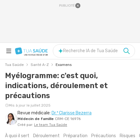
PUBLICITÉ
Recherche IA de Tua Saúde
UNE MARQUE
REDE D'OR
Tua Saúde
Santé A-Z
Examens
Myélogramme: c'est quoi,
indications, déroulement et
précautions
Mis à jour le juillet 2025
Revue médicale:
Dr.ª Clarisse Bezerra
Médecin de famille
CRM-CE 16976
Créé par:
Le team Tua Saúde
À quoi il sert
Déroulement
Préparation
Précautions
Risques