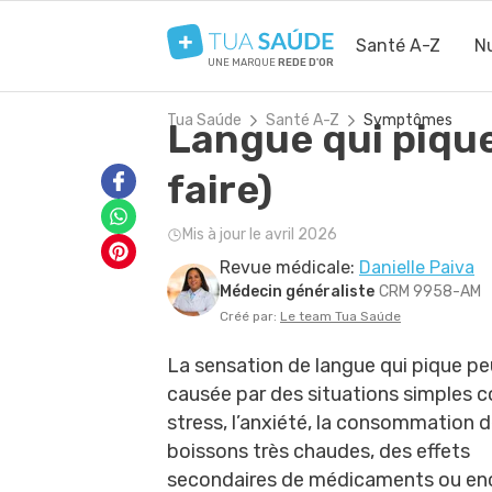
Santé A-Z
Nu
UNE MARQUE
REDE D'OR
Tua Saúde
Santé A-Z
Symptômes
Langue qui pique
faire)
Mis à jour le avril 2026
Revue médicale:
Danielle Paiva
Médecin généraliste
CRM 9958-AM
Créé par:
Le team Tua Saúde
La sensation de langue qui pique pe
causée par des situations simples 
stress, l’anxiété, la consommation 
boissons très chaudes, des effets
secondaires de médicaments ou enc