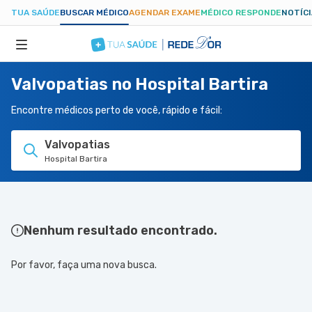
TUA SAÚDE
BUSCAR MÉDICO
AGENDAR EXAME
MÉDICO RESPONDE
NOTÍC
Valvopatias no Hospital Bartira
ESPECIALIDADES
Encontre médicos perto de você, rápido e fácil:
HOSPITAIS
Valvopatias
Hospital Bartira
TUASAUDE.COM
Nenhum resultado encontrado.
Por favor, faça uma nova busca.