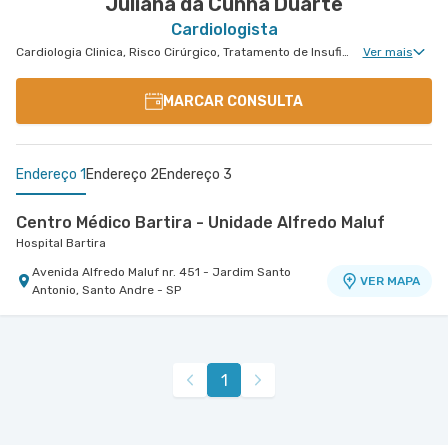
Juliana da Cunha Duarte
Cardiologista
Cardiologia Clinica, Risco Cirúrgico, Tratamento de Insuficiência Cardíaca, Hipertensão Arterial Refratária, Insuficiência Cardíaca e Transplante
Ver mais
MARCAR CONSULTA
Endereço 1
Endereço 2
Endereço 3
Centro Médico Bartira - Unidade Alfredo Maluf
Hospital Bartira
Avenida Alfredo Maluf nr. 451 - Jardim Santo
VER MAPA
Antonio, Santo Andre - SP
Centro Médico Brasil Mauá - Unidade Martim Afonso
Centro Médico Ribeirão Pires - Unidade Major
Hospital Brasil Mauá
Cardim
Hospital e Maternidade Ribeirão Pires
Rua Martim Afonso nr. 114 - Vila Bocaina, Maua -
VER MAPA
1
SP
Rua Major Cardim nr. 461 - Suissa, Ribeirao Pires
VER MAPA
- SP