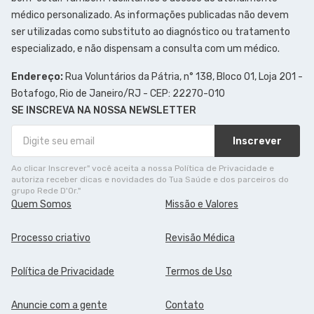
médico personalizado. As informações publicadas não devem
ser utilizadas como substituto ao diagnóstico ou tratamento
especializado, e não dispensam a consulta com um médico.
Endereço:
Rua Voluntários da Pátria, n° 138, Bloco 01, Loja 201 -
Botafogo, Rio de Janeiro/RJ - CEP: 22270-010
SE INSCREVA NA NOSSA NEWSLETTER
Inscrever
Ao clicar Inscrever" você aceita a nossa Política de Privacidade e
autoriza receber dicas e novidades do Tua Saúde e dos parceiros do
grupo Rede D'Or."
Quem Somos
Missão e Valores
Processo criativo
Revisão Médica
Política de Privacidade
Termos de Uso
Anuncie com a gente
Contato