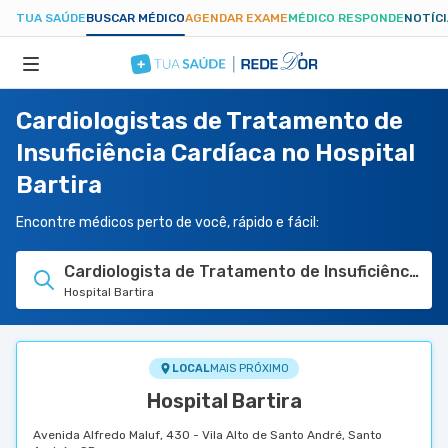
TUA SAÚDE
BUSCAR MÉDICO
AGENDAR EXAME
MÉDICO RESPONDE
NOTÍC
Cardiologistas de Tratamento de
ESPECIALIDADES
Insuficiência Cardíaca no Hospital
Bartira
HOSPITAIS
Encontre médicos perto de você, rápido e fácil:
TUASAUDE.COM
Cardiologista de Tratamento de Insuficiência C
Hospital Bartira
LOCAL
MAIS PRÓXIMO
Hospital Bartira
Avenida Alfredo Maluf, 430 - Vila Alto de Santo André, Santo