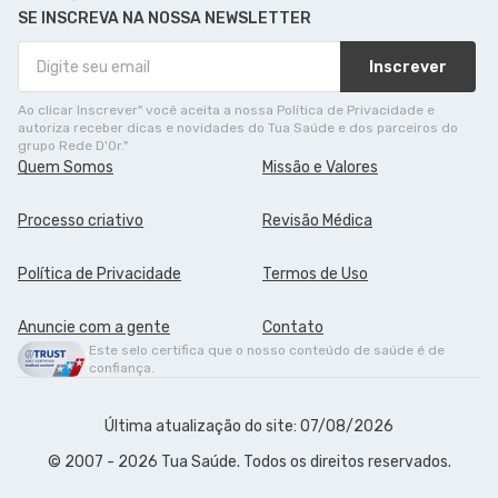
SE INSCREVA NA NOSSA NEWSLETTER
Inscrever
Ao clicar Inscrever" você aceita a nossa Política de Privacidade e
autoriza receber dicas e novidades do Tua Saúde e dos parceiros do
grupo Rede D'Or."
Quem Somos
Missão e Valores
Processo criativo
Revisão Médica
Política de Privacidade
Termos de Uso
Anuncie com a gente
Contato
Este selo certifica que o nosso conteúdo de saúde é de
confiança.
Última atualização do site: 07/08/2026
© 2007 - 2026 Tua Saúde. Todos os direitos reservados.