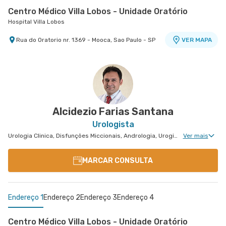
Centro Médico Villa Lobos - Unidade Oratório
Hospital Villa Lobos
Rua do Oratorio nr. 1369 - Mooca, Sao Paulo - SP
VER MAPA
Centro Médico São Luiz Anália Franco - Unidade
Antônio Camardo
Hospital e Maternidade São Luiz Anália Franco
Rua Antonio Camardo nr. 856 - Tatuape, Sao
VER MAPA
Paulo - SP
Alcidezio Farias Santana
Urologista
Urologia Clinica, Disfunções Miccionais, Andrologia, Uroginecologia, Infertilidade Masculina, Urologia Oncológica, Urologia Pediátrica
Ver mais
MARCAR CONSULTA
Endereço 1
Endereço 2
Endereço 3
Endereço 4
Centro Médico Villa Lobos - Unidade Oratório