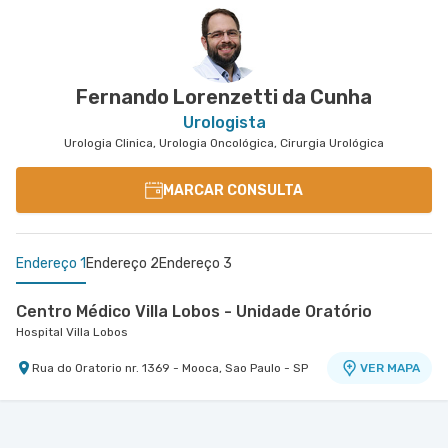
Antônio Camardo
Hospital e Maternidade São Luiz Anália Franco
Rua Antonio Camardo nr. 856 - Tatuape, Sao
VER MAPA
Paulo - SP
Fernando Lorenzetti da Cunha
Urologista
Urologia Clinica, Urologia Oncológica, Cirurgia Urológica
MARCAR CONSULTA
Endereço 1
Endereço 2
Endereço 3
Centro Médico Villa Lobos - Unidade Oratório
Hospital Villa Lobos
Rua do Oratorio nr. 1369 - Mooca, Sao Paulo - SP
VER MAPA
Centro Médico Central do Tatuapé - Unidade
Centro Médico São Luiz Anália Franco - Unidade
Atenção Primária A Saude
Antônio Camardo
Hospital Central do Tatuapé (Aviccena)
Hospital e Maternidade São Luiz Anália Franco