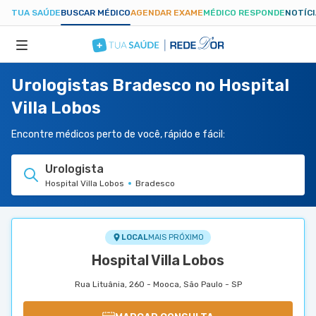
TUA SAÚDE
BUSCAR MÉDICO
AGENDAR EXAME
MÉDICO RESPONDE
NOTÍC
Urologistas Bradesco no Hospital
ESPECIALIDADES
Villa Lobos
HOSPITAIS
Encontre médicos perto de você, rápido e fácil:
Urologista
TUASAUDE.COM
Hospital Villa Lobos
Bradesco
LOCAL
MAIS PRÓXIMO
Hospital Villa Lobos
Rua Lituânia, 260 - Mooca, São Paulo - SP