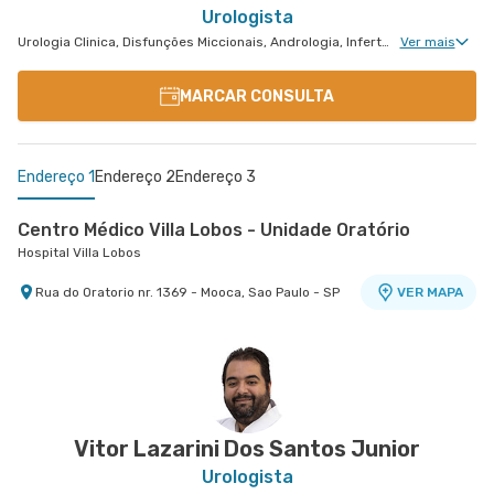
Urologista
Urologia Clinica, Disfunções Miccionais, Andrologia, Infertilidade Masculina, Urologia Oncológica, Cirurgia Robótica Urológica, Urologia Pediátrica, Cirurgia Urológica
Ver mais
MARCAR CONSULTA
Endereço 1
Endereço 2
Endereço 3
Centro Médico Villa Lobos - Unidade Oratório
Hospital Villa Lobos
Rua do Oratorio nr. 1369 - Mooca, Sao Paulo - SP
VER MAPA
Centro Médico Central do Tatuapé - Unidade
Centro Médico Vivalle - Unidade Carlos Maria
Atenção Primária A Saude
Auricchio
Hospital Central do Tatuapé (Aviccena)
Centro Médico Vivalle
Avenida Alvaro Ramos nr. 896 6º Andar - Quarta
Rua Carlos Maria Auricchio nr. 70 - Jardim
VER MAPA
VER MAPA
Parada, Sao Paulo - SP
Aquarius, Sao Jose Dos Campos - SP
Vitor Lazarini Dos Santos Junior
Urologista