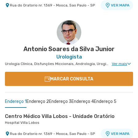
Rua do Oratorio nr. 1369 - Mooca, Sao Paulo - SP
VER MAPA
Centro Médico Anchieta
Centro Médico Central Sul
Centro Médico Ribeirão Pires - Unidade Major
Hospital São Luiz São Bernardo
Hospital Central Sul
Cardim
Hospital e Maternidade Ribeirão Pires
Rua Frei Gaspar nr. 941 - Centro, Sao Bernardo
Estrada de Itapecerica nr. 4617 - Capao
VER MAPA
VER MAPA
do Campo - SP
Redondo, Sao Paulo - SP
Rua Major Cardim nr. 461 - Suissa, Ribeirao Pires
VER MAPA
- SP
Antonio Soares da Silva Junior
Urologista
Urologia Clinica, Disfunções Miccionais, Andrologia, Uroginecologia, Infertilidade Masculina, Urologia Oncológica, Urologia Pediátrica, Cirurgia Urológica
Ver mais
MARCAR CONSULTA
Endereço 1
Endereço 2
Endereço 3
Endereço 4
Endereço 5
Centro Médico Villa Lobos - Unidade Oratório
Hospital Villa Lobos
Rua do Oratorio nr. 1369 - Mooca, Sao Paulo - SP
VER MAPA