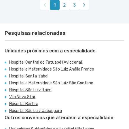
1
2
3
Avenida Alvaro Ramos nr. 896 6º Andar - Quarta
Rua Antonio Camardo nr. 856 - Tatuape, Sao
VER MAPA
VER MAPA
Parada, Sao Paulo - SP
Paulo - SP
Pesquisas relacionadas
Unidades próximas com a especialidade
Hospital Central do Tatuapé (Aviccena)
Hospital e Maternidade São Luiz Anália Franco
Hospital Santa Isabel
Hospital e Maternidade São Luiz São Caetano
Hospital São Luiz Itaim
Vila Nova Star
Hospital Bartira
Hospital São Luiz Jabaquara
Outros convênios que atendem a especialidade