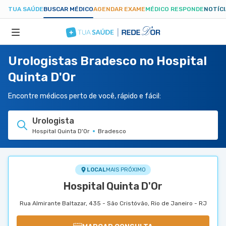
TUA SAÚDE
BUSCAR MÉDICO
AGENDAR EXAME
MÉDICO RESPONDE
NOTÍC
Urologistas Bradesco no Hospital
ESPECIALIDADES
Quinta D'Or
HOSPITAIS
Encontre médicos perto de você, rápido e fácil:
Urologista
TUASAUDE.COM
Hospital Quinta D'Or
Bradesco
LOCAL
MAIS PRÓXIMO
Hospital Quinta D'Or
Rua Almirante Baltazar, 435 - São Cristóvão, Rio de Janeiro - RJ