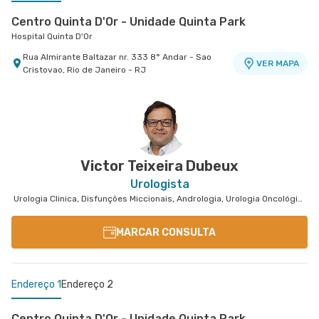
Centro Quinta D'Or - Unidade Quinta Park
Hospital Quinta D'Or
Rua Almirante Baltazar nr. 333 8° Andar - Sao
VER MAPA
Cristovao, Rio de Janeiro - RJ
Centro Médico Copa D'Or- Unidade Salus Flamengo
Salus Flamengo
Rua Dois de Dezembro nr. 38 11º Andar -
VER MAPA
Flamengo, Rio de Janeiro - RJ
Victor Teixeira Dubeux
Urologista
Urologia Clinica, Disfunções Miccionais, Andrologia, Urologia Oncológica
MARCAR CONSULTA
Endereço 1
Endereço 2
Centro Quinta D'Or - Unidade Quinta Park