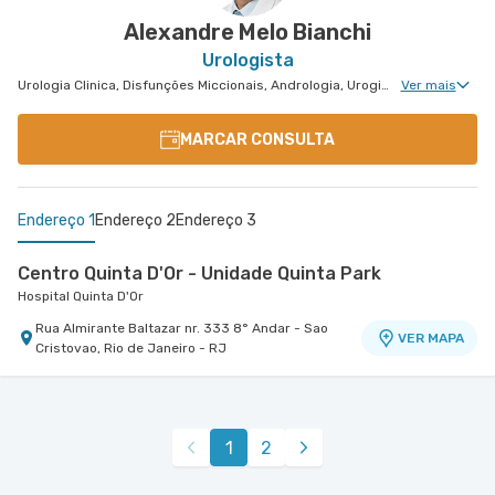
Alexandre Melo Bianchi
Urologista
Urologia Clinica, Disfunções Miccionais, Andrologia, Uroginecologia, Infertilidade Masculina, Urologia Oncológica, Cirurgia Robótica Urológica, Urologia Pediátrica
Ver mais
MARCAR CONSULTA
Endereço 1
Endereço 2
Endereço 3
Centro Quinta D'Or - Unidade Quinta Park
Hospital Quinta D'Or
Rua Almirante Baltazar nr. 333 8° Andar - Sao
VER MAPA
Cristovao, Rio de Janeiro - RJ
Centro Médico Niteroi D'Or- Unidade Icaraí
Oncologia D'Or Hospital Barra D'Or
Hospital Niterói D'Or
Oncologia D'Or Hospital Barra D'Or
Avenida Nelson Mufarrej nr. 255 1° Andar - Barra
Rua Mariz e Barros nr. 550 - Icarai, Niteroi - RJ
VER MAPA
VER MAPA
1
2
da Tijuca, Rio de Janeiro - RJ