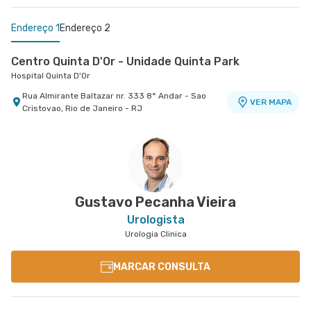
Endereço 1
Endereço 2
Centro Quinta D'Or - Unidade Quinta Park
Hospital Quinta D'Or
Rua Almirante Baltazar nr. 333 8° Andar - Sao
VER MAPA
Cristovao, Rio de Janeiro - RJ
Centro Médico Caxias D'Or- Unidade Marechal
Floriano I
Caxias D'Or Centro Médico
Avenida Perimetral Marechal Floriano nr. 95 1º
Andar - Jardim Vinte e Cinco de Agosto, Duque
VER MAPA
de Caxias - RJ
Gustavo Pecanha Vieira
Urologista
Urologia Clinica
MARCAR CONSULTA