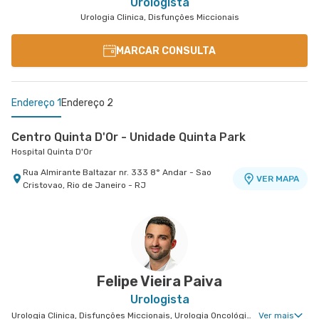
Urologista
Urologia Clinica, Disfunções Miccionais
MARCAR CONSULTA
Endereço 1
Endereço 2
Centro Quinta D'Or - Unidade Quinta Park
Hospital Quinta D'Or
Rua Almirante Baltazar nr. 333 8° Andar - Sao
VER MAPA
Cristovao, Rio de Janeiro - RJ
Centro Médico Glória D'Or- Unidade Glória
Hospital Glória D'Or
Rua da Gloria nr. 122 5° Andar - Gloria, Rio de
VER MAPA
Janeiro - RJ
Felipe Vieira Paiva
Urologista
Urologia Clinica, Disfunções Miccionais, Urologia Oncológica, Cirurgia Robótica Urológica
Ver mais