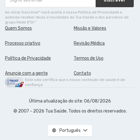
Inscrever
Ao clicar Inscrever" você aceita a nossa Política de Privacidade e
autoriza receber dicas e novidades do Tua Saúde e dos parceiros do
grupo Rede D'Or."
Quem Somos
Missão e Valores
Processo criativo
Revisão Médica
Política de Privacidade
Termos de Uso
Anuncie com a gente
Contato
Este selo certifica que o nosso conteúdo de saúde é de
confiança.
Última atualização do site: 06/08/2026
© 2007 - 2026 Tua Saúde. Todos os direitos reservados.
Português