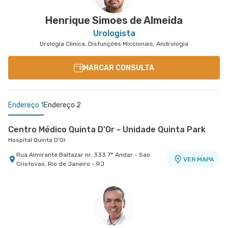
Henrique Simoes de Almeida
Urologista
Urologia Clinica, Disfunções Miccionais, Andrologia
MARCAR CONSULTA
Endereço 1
Endereço 2
Centro Médico Quinta D'Or - Unidade Quinta Park
Hospital Quinta D'Or
Rua Almirante Baltazar nr. 333 7° Andar - Sao
VER MAPA
Cristovao, Rio de Janeiro - RJ
Centro Médico Rios D'Or- Unidade Freguesia
Hospital Rios D'Or
Estrada Dos Tres Rios nr. 1366 - Freguesia
VER MAPA
Jacarepagua, Rio de Janeiro - RJ