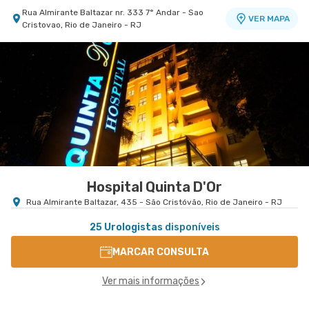
Rua Almirante Baltazar nr. 333 7° Andar - Sao
VER MAPA
Cristovao, Rio de Janeiro - RJ
Copa D'Or - Centro Médico Cassino Atlântico
Hospital Copa D'Or
Avenida Atlantica nr. 4240 2° Andar Sala 230 -
VER MAPA
Copacabana, Rio de Janeiro - RJ
Hospital Quinta D'Or
Rua Almirante Baltazar, 435 - São Cristóvão, Rio de Janeiro - RJ
25 Urologistas
disponíveis
MARCAR CONSULTA
Ver mais informações