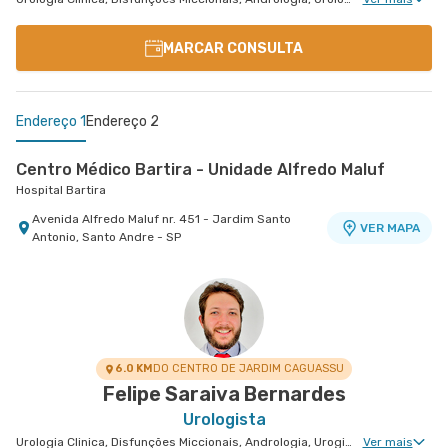
MARCAR CONSULTA
Endereço 1
Endereço 2
Centro Médico Bartira - Unidade Alfredo Maluf
Hospital Bartira
Avenida Alfredo Maluf nr. 451 - Jardim Santo
VER MAPA
Antonio, Santo Andre - SP
Centro Médico São Luiz São Caetano - Unidade
Cerâmica
Hospital e Maternidade São Luiz São Caetano
Alameda Caulim nr. 115 1° Andar - Ceramica, Sao
VER MAPA
Caetano do Sul - SP
6.0 KM
DO CENTRO DE JARDIM CAGUASSU
Felipe Saraiva Bernardes
Urologista
Urologia Clinica, Disfunções Miccionais, Andrologia, Uroginecologia, Infertilidade Masculina, Urologia Oncológica, Cirurgia Robótica Urológica, Urologia Pediátrica, Cirurgia Urológica
Ver mais