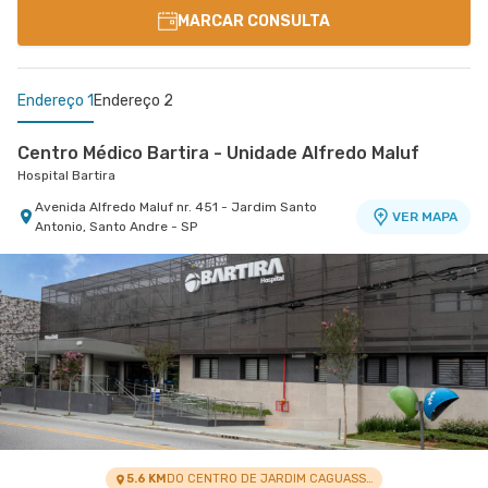
MARCAR CONSULTA
Endereço 1
Endereço 2
Centro Médico Bartira - Unidade Alfredo Maluf
Hospital Bartira
Avenida Alfredo Maluf nr. 451 - Jardim Santo
VER MAPA
Antonio, Santo Andre - SP
Centro Médico Brasil Santo André - Unidade
Tiradentes
Hospital Brasil Santo André
Rua Tiradentes nr. 149 - Vila Dora, Santo Andre -
VER MAPA
SP
5.6 KM
DO CENTRO DE JARDIM CAGUASSU