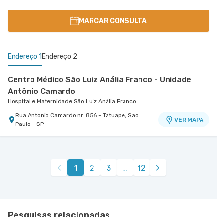
MARCAR CONSULTA
Endereço 1
Endereço 2
Centro Médico São Luiz Anália Franco - Unidade
Antônio Camardo
Hospital e Maternidade São Luiz Anália Franco
Rua Antonio Camardo nr. 856 - Tatuape, Sao
VER MAPA
Paulo - SP
Centro Médico Virgínia - Osasco
Hospital São Luiz Osasco
Rua Virginia Crivilari nr. 334 - Centro, Osasco -
VER MAPA
1
2
3
...
12
SP
Pesquisas relacionadas