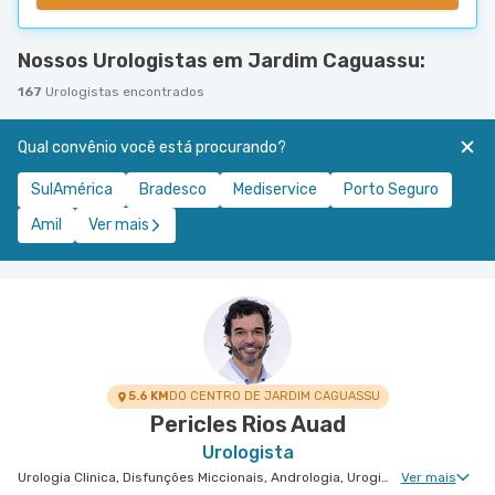
Nossos Urologistas em Jardim Caguassu:
167
Urologistas encontrados
Qual convênio você está procurando?
SulAmérica
Bradesco
Mediservice
Porto Seguro
Amil
Ver mais
5.6 KM
DO CENTRO DE JARDIM CAGUASSU
Pericles Rios Auad
Urologista
Urologia Clinica, Disfunções Miccionais, Andrologia, Uroginecologia, Infertilidade Masculina, Urologia Oncológica, Urologia Pediátrica
Ver mais