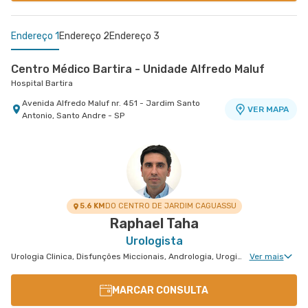
Endereço 1
Endereço 2
Endereço 3
Centro Médico Bartira - Unidade Alfredo Maluf
Hospital Bartira
Avenida Alfredo Maluf nr. 451 - Jardim Santo
VER MAPA
Antonio, Santo Andre - SP
Centro Médico São Luiz São Caetano - Unidade
Centro Médico São Bernardo - Unidade Álvaro
Cerâmica
Guimarães
Hospital e Maternidade São Luiz São Caetano
Hospital São Luiz São Bernardo
Alameda Caulim nr. 115 1° Andar - Ceramica, Sao
Avenida Alvaro Guimaraes nr. 3033 - Assuncao,
VER MAPA
VER MAPA
Caetano do Sul - SP
Sao Bernardo do Campo - SP
5.6 KM
DO CENTRO DE JARDIM CAGUASSU
Raphael Taha
Urologista
Urologia Clinica, Disfunções Miccionais, Andrologia, Uroginecologia, Infertilidade Masculina, Urologia Oncológica, Cirurgia Robótica Urológica, Cirurgia Robótica Geral, Urologia Pediátrica, Cirurgia Urológica
Ver mais
MARCAR CONSULTA