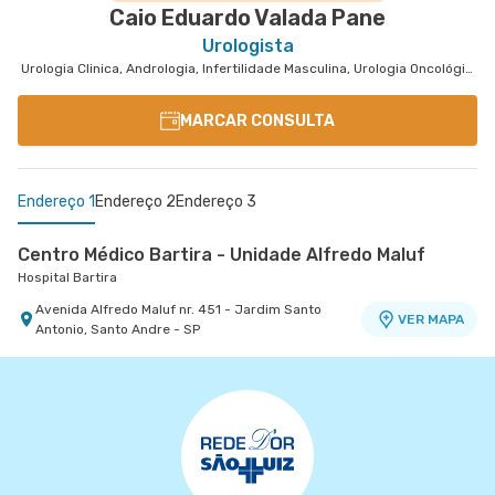
Caio Eduardo Valada Pane
Urologista
Urologia Clinica, Andrologia, Infertilidade Masculina, Urologia Oncológica
MARCAR CONSULTA
Endereço 1
Endereço 2
Endereço 3
Centro Médico Bartira - Unidade Alfredo Maluf
Hospital Bartira
Avenida Alfredo Maluf nr. 451 - Jardim Santo
VER MAPA
Antonio, Santo Andre - SP
Centro Médico Brasil Santo André - Unidade
Centro Médico Vila Nova Star - Unidade Jk
Vila Nova Star
Tiradentes
Hospital Brasil Santo André
Avenida Presidente Juscelino Kubitschek nr. 180
VER MAPA
- Vila Nova Conceicao, Sao Paulo - SP
Rua Tiradentes nr. 149 - Vila Dora, Santo Andre -
VER MAPA
SP