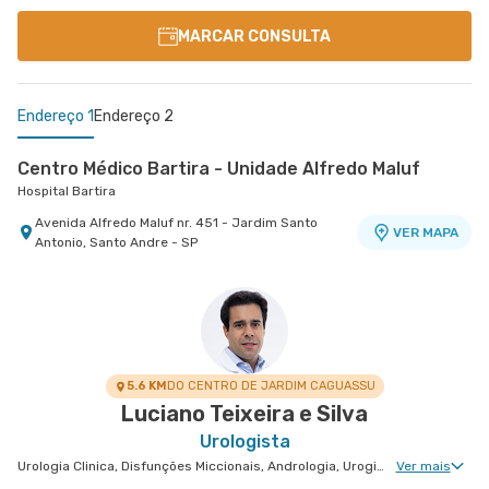
MARCAR CONSULTA
Endereço 1
Endereço 2
Centro Médico Bartira - Unidade Alfredo Maluf
Hospital Bartira
Avenida Alfredo Maluf nr. 451 - Jardim Santo
VER MAPA
Antonio, Santo Andre - SP
Centro Médico São Luiz São Caetano - Unidade
Cerâmica
Hospital e Maternidade São Luiz São Caetano
Alameda Caulim nr. 115 1° Andar - Ceramica, Sao
VER MAPA
Caetano do Sul - SP
5.6 KM
DO CENTRO DE JARDIM CAGUASSU
Luciano Teixeira e Silva
Urologista
Urologia Clinica, Disfunções Miccionais, Andrologia, Uroginecologia, Infertilidade Masculina, Urologia Oncológica, Cirurgia Robótica Urológica, Urologia Pediátrica
Ver mais