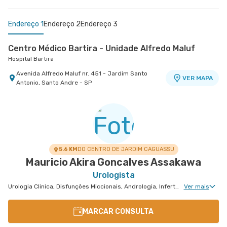
Endereço 1
Endereço 2
Endereço 3
Centro Médico Bartira - Unidade Alfredo Maluf
Hospital Bartira
Avenida Alfredo Maluf nr. 451 - Jardim Santo
VER MAPA
Antonio, Santo Andre - SP
Centro Médico São Luiz São Caetano - Unidade
Centro Médico Ribeirão Pires - Unidade Major
Cerâmica
Cardim
Hospital e Maternidade São Luiz São Caetano
Hospital e Maternidade Ribeirão Pires
Alameda Caulim nr. 115 1° Andar - Ceramica, Sao
Rua Major Cardim nr. 461 - Suissa, Ribeirao Pires
VER MAPA
VER MAPA
Caetano do Sul - SP
- SP
5.6 KM
DO CENTRO DE JARDIM CAGUASSU
Mauricio Akira Goncalves Assakawa
Urologista
Urologia Clinica, Disfunções Miccionais, Andrologia, Infertilidade Masculina, Urologia Oncológica, Cirurgia Robótica Geral, Cirurgia Urológica
Ver mais
MARCAR CONSULTA