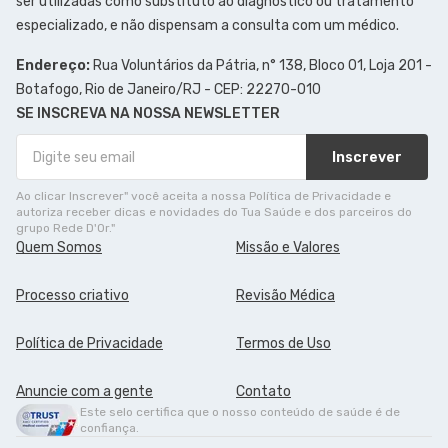
ser utilizadas como substituto ao diagnóstico ou tratamento
especializado, e não dispensam a consulta com um médico.
Endereço:
Rua Voluntários da Pátria, n° 138, Bloco 01, Loja 201 -
Botafogo, Rio de Janeiro/RJ - CEP: 22270-010
SE INSCREVA NA NOSSA NEWSLETTER
Inscrever
Ao clicar Inscrever" você aceita a nossa Política de Privacidade e
autoriza receber dicas e novidades do Tua Saúde e dos parceiros do
grupo Rede D'Or."
Quem Somos
Missão e Valores
Processo criativo
Revisão Médica
Política de Privacidade
Termos de Uso
Anuncie com a gente
Contato
Este selo certifica que o nosso conteúdo de saúde é de
confiança.