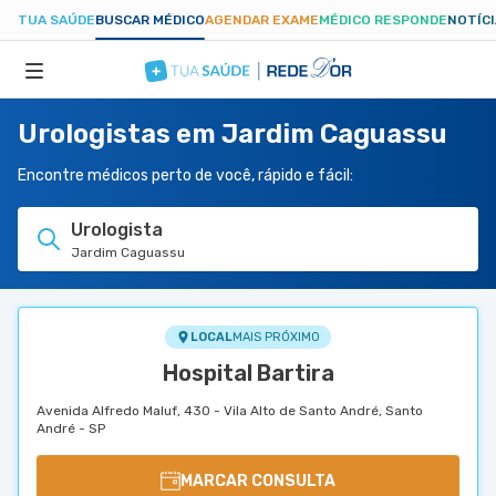
TUA SAÚDE
BUSCAR MÉDICO
AGENDAR EXAME
MÉDICO RESPONDE
NOTÍC
Urologistas em Jardim Caguassu
ESPECIALIDADES
Encontre médicos perto de você, rápido e fácil:
HOSPITAIS
Urologista
Jardim Caguassu
TUASAUDE.COM
LOCAL
MAIS PRÓXIMO
Hospital Bartira
Avenida Alfredo Maluf, 430 - Vila Alto de Santo André, Santo
André - SP
MARCAR CONSULTA