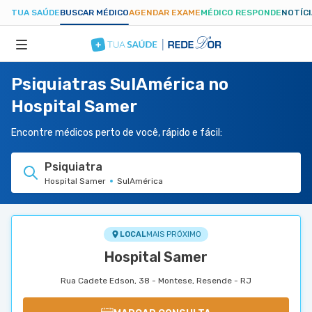
TUA SAÚDE
BUSCAR MÉDICO
AGENDAR EXAME
MÉDICO RESPONDE
NOTÍC
Psiquiatras SulAmérica no
ESPECIALIDADES
Hospital Samer
HOSPITAIS
Encontre médicos perto de você, rápido e fácil:
Psiquiatra
TUASAUDE.COM
Hospital Samer
SulAmérica
LOCAL
MAIS PRÓXIMO
Hospital Samer
Rua Cadete Edson, 38 - Montese, Resende - RJ