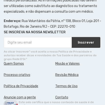
médico personalizado. As informações publicadas não devem
ser utilizadas como substituto ao diagnóstico ou tratamento
especializado, e não dispensam a consulta com um médico.
Endereço:
Rua Voluntários da Pátria, n° 138, Bloco 01, Loja 201 -
Botafogo, Rio de Janeiro/RJ - CEP: 22270-010
SE INSCREVA NA NOSSA NEWSLETTER
Inscrever
Ao clicar Inscrever" você aceita a nossa Política de Privacidade e
autoriza receber dicas e novidades do Tua Saúde e dos parceiros do
grupo Rede D'Or."
Quem Somos
Missão e Valores
Processo criativo
Revisão Médica
Política de Privacidade
Termos de Uso
Anuncie com a gente
Contato
Este selo certifica que o nosso conteúdo de saúde é de