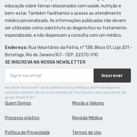
educação sobre temas relacionados com saúde, nutrição e
bem-estar. Também facilitamos o acesso ao atendimento
médico personalizado. As informações publicadas não devem
ser utilizadas como substituto ao diagnóstico ou tratamento
especializado, e não dispensam a consulta com um médico.
Endereço:
Rua Voluntários da Pátria, n° 138, Bloco 01, Loja 201 -
Botafogo, Rio de Janeiro/RJ - CEP: 22270-010
SE INSCREVA NA NOSSA NEWSLETTER
Inscrever
Ao clicar Inscrever" você aceita a nossa Política de Privacidade e
autoriza receber dicas e novidades do Tua Saúde e dos parceiros do
grupo Rede D'Or."
Quem Somos
Missão e Valores
Processo criativo
Revisão Médica
Política de Privacidade
Termos de Uso