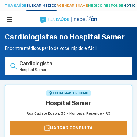
TUA SAÚDE
BUSCAR MÉDICO
AGENDAR EXAME
MÉDICO RESPONDE
NOTÍC
Cardiologistas no Hospital Samer
ESPECIALIDADES
Encontre médicos perto de você, rápido e fácil:
HOSPITAIS
Cardiologista
Hospital Samer
TUASAUDE.COM
LOCAL
MAIS PRÓXIMO
Hospital Samer
Rua Cadete Edson, 38 - Montese, Resende - RJ
MARCAR CONSULTA