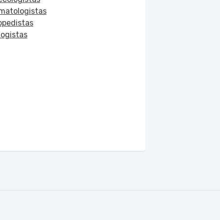
matologistas
opedistas
logistas