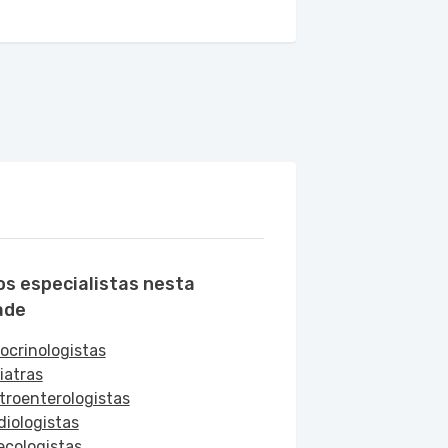
os especialistas nesta
ade
ocrinologistas
iatras
troenterologistas
diologistas
ecologistas