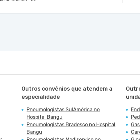
ade Campo Grande
VER MAPA
 Rio de Janeiro - RJ
Outros convênios que atendem a
Outr
especialidade
unid
Pneumologistas SulAmérica no
End
Hospital Bangu
Ped
Pneumologistas Bradesco no Hospital
Gas
Bangu
Car
r
Pneumologistas Mediservice no
Gin