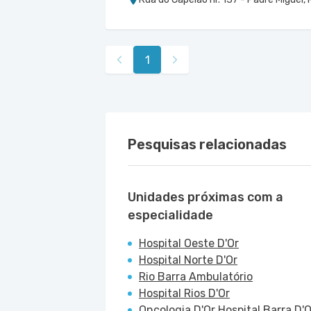
Centro Médico Oeste D'Or- Unid
Hospital Oeste D'Or
Rua Olinda Ellis nr. 73 - Campo Grande,
1
Pesquisas relacionadas
Unidades próximas com a
especialidade
Hospital Oeste D'Or
Hospital Norte D'Or
Rio Barra Ambulatório
Hospital Rios D'Or
Oncologia D'Or Hospital Barra D'O