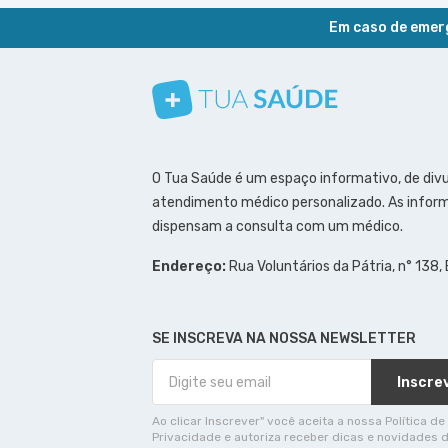
Em caso de emerg
Conheça nosso canal
Siga a gente no Instagram
Siga a gente no Facebook
Siga a gente no Pinterest
O Tua Saúde é um espaço informativo, de div
atendimento médico personalizado. As inform
dispensam a consulta com um médico.
Endereço:
Rua Voluntários da Pátria, n° 138,
SE INSCREVA NA NOSSA NEWSLETTER
Inscre
Ao clicar Inscrever" você aceita a nossa Política de
Privacidade e autoriza receber dicas e novidades 