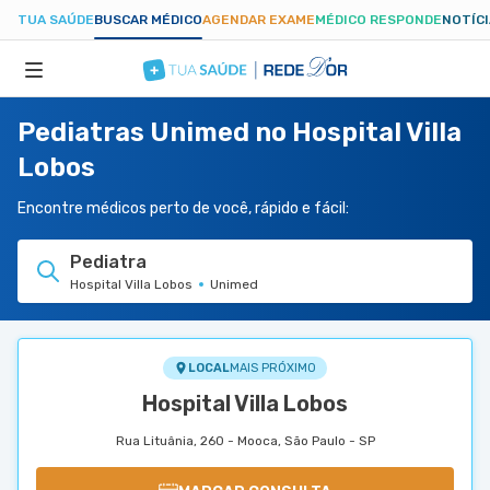
TUA SAÚDE
BUSCAR MÉDICO
AGENDAR EXAME
MÉDICO RESPONDE
NOTÍC
Pediatras Unimed no Hospital Villa
ESPECIALIDADES
Lobos
HOSPITAIS
Encontre médicos perto de você, rápido e fácil:
Pediatra
TUASAUDE.COM
Hospital Villa Lobos
Unimed
LOCAL
MAIS PRÓXIMO
Hospital Villa Lobos
Rua Lituânia, 260 - Mooca, São Paulo - SP