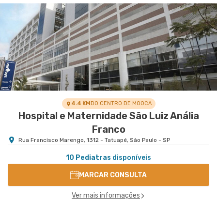
Centro Médico São Luiz Jabaquara - Unidade
Pediátrica
Hospital São Luiz Jabaquara
Rua Das Perobas nr. 344 - Jabaquara, Sao Paulo
VER MAPA
- SP
4.4 KM
DO CENTRO DE MOOCA
Hospital e Maternidade São Luiz Anália
Franco
Rua Francisco Marengo, 1312 - Tatuapé, São Paulo - SP
10 Pediatras
disponíveis
MARCAR CONSULTA
Ver mais informações