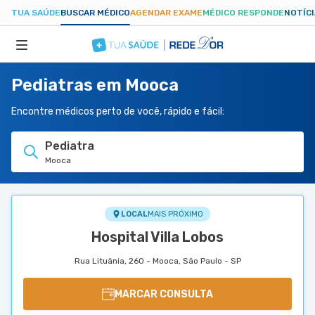
TUA SAÚDE
BUSCAR MÉDICO
AGENDAR EXAME
MÉDICO RESPONDE
NOTÍC
Pediatras em Mooca
ESPECIALIDADES
Encontre médicos perto de você, rápido e fácil:
HOSPITAIS
Pediatra
Mooca
TUASAUDE.COM
LOCAL
MAIS PRÓXIMO
Hospital Villa Lobos
Rua Lituânia, 260 - Mooca, São Paulo - SP
MARCAR CONSULTA