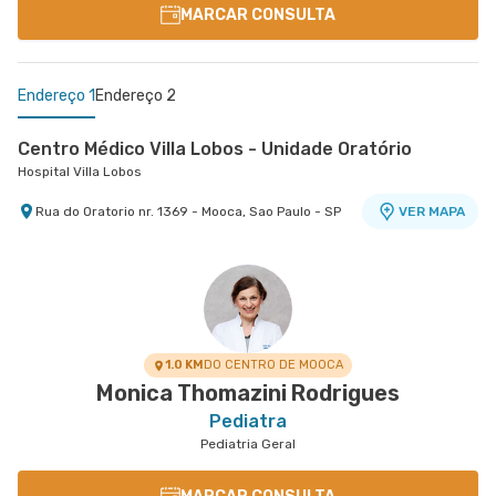
MARCAR CONSULTA
Endereço 1
Endereço 2
Centro Médico Villa Lobos - Unidade Oratório
Hospital Villa Lobos
Rua do Oratorio nr. 1369 - Mooca, Sao Paulo - SP
VER MAPA
Centro Médico Anália Franco - Unidade
Pediatria (Clinivac)
Hospital e Maternidade São Luiz Anália Franco
Rua Francisco Marengo nr. 1429 Clinivac - Clínica
VER MAPA
de Vacinas - Tatuape, Sao Paulo - SP
1.0 KM
DO CENTRO DE MOOCA
Monica Thomazini Rodrigues
Pediatra
Pediatria Geral