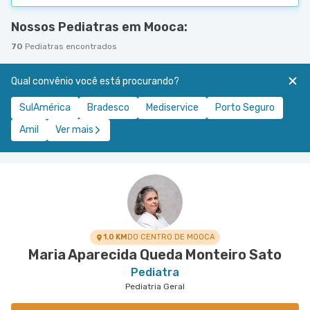
Nossos Pediatras em Mooca:
70
Pediatras encontrados
Qual convênio você está procurando?
SulAmérica
Bradesco
Mediservice
Porto Seguro
Amil
Ver mais
1.0 KM
DO CENTRO DE MOOCA
Maria Aparecida Queda Monteiro Sato
Pediatra
Pediatria Geral