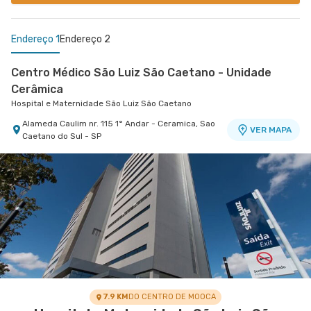
Endereço 1
Endereço 2
Centro Médico São Luiz São Caetano - Unidade
Cerâmica
Hospital e Maternidade São Luiz São Caetano
Alameda Caulim nr. 115 1° Andar - Ceramica, Sao
VER MAPA
Caetano do Sul - SP
Centro Médico Anchieta
Hospital São Luiz São Bernardo
Rua Frei Gaspar nr. 941 - Centro, Sao Bernardo
VER MAPA
do Campo - SP
7.9 KM
DO CENTRO DE MOOCA