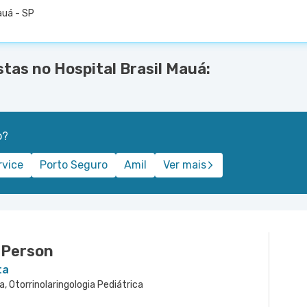
auá - SP
stas no Hospital Brasil Mauá:
o?
rvice
Porto Seguro
Amil
Ver mais
 Person
ta
ca, Otorrinolaringologia Pediátrica