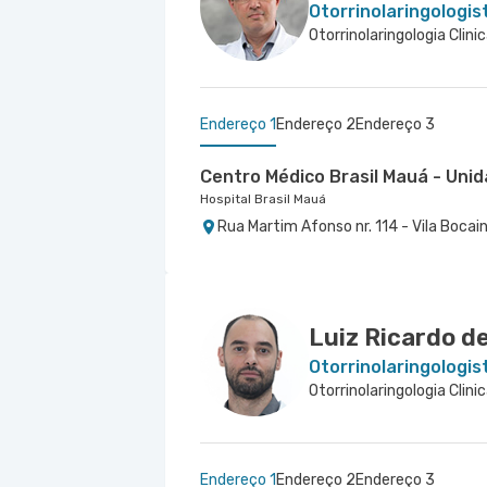
Otorrinolaringologis
Otorrinolaringologia Clini
Endereço 1
Endereço 2
Endereço 3
Centro Médico Brasil Mauá - Uni
Hospital Brasil Mauá
Rua Martim Afonso nr. 114 - Vila Bocai
Ifor - Bogar
Centro Médico Vila Nova Conceiç
Ifor - Bogar
Hospital São Luiz Itaim
Rua Mediterraneo nr. 290 12° Andar Sa
Rua Bras Cardoso nr. 677 Anexo 699 - 
Campo - SP
Luiz Ricardo d
Otorrinolaringologis
Otorrinolaringologia Clini
Endereço 1
Endereço 2
Endereço 3