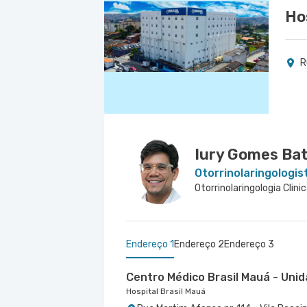
Ho
R
Iury Gomes Bat
Otorrinolaringologis
Otorrinolaringologia Clini
Endereço 1
Endereço 2
Endereço 3
Centro Médico Brasil Mauá - Uni
Hospital Brasil Mauá