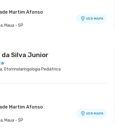
dade Martim Afonso
VER MAPA
na, Maua - SP
rico Brasiliense
VER MAPA
VER MAPA
tro, Sao Bernardo do Campo - SP
77 - Vila Santa Catarina, Sao Paulo -
da Silva Junior
ta
ca, Otorrinolaringologia Pediátrica
dade Martim Afonso
VER MAPA
na, Maua - SP
rico Brasiliense