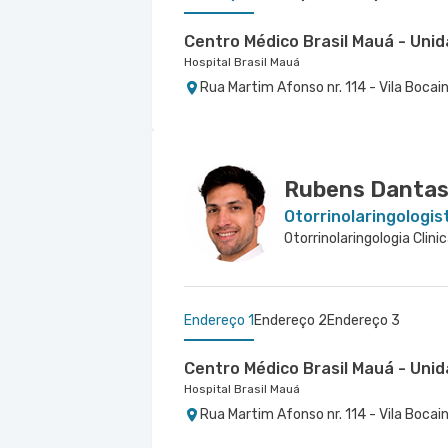
Centro Médico Brasil Mauá - Uni
Hospital Brasil Mauá
Rua Martim Afonso nr. 114 - Vila Bocai
Centro Médico Ifor - Unidade Amé
Centro Médico São Remo
Hospital Ifor
Jabaquara - Clínica São Remo
Rua Americo Brasiliense nr. 596 - Cen
Avenida Joao Barreto de Menezes nr. 6
SP
Rubens Dantas 
Otorrinolaringologis
Otorrinolaringologia Clini
Endereço 1
Endereço 2
Endereço 3
Centro Médico Brasil Mauá - Uni
Hospital Brasil Mauá
Rua Martim Afonso nr. 114 - Vila Bocai
Centro Médico Ifor - Unidade Amé
Centro Médico Anchieta