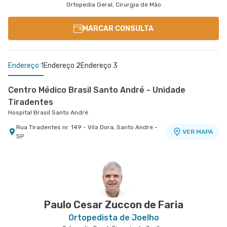
Ortopedia Geral, Cirurgia de Mão
MARCAR CONSULTA
Endereço 1
Endereço 2
Endereço 3
Centro Médico Brasil Santo André - Unidade
Tiradentes
Hospital Brasil Santo André
Rua Tiradentes nr. 149 - Vila Dora, Santo Andre -
VER MAPA
SP
São Caetano - Otur Ortopedia e Fisioterapia
Centro Médico São Luiz São Caetano - Unidade
São Caetano - Otur Ortopedia e Fisioterapia
Cerâmica
Hospital e Maternidade São Luiz São Caetano
Avenida Joao Ramalho nr. 538 - Vila Assuncao,
VER MAPA
Santo Andre - SP
Alameda Caulim nr. 115 1° Andar - Ceramica, Sao
VER MAPA
Caetano do Sul - SP
Paulo Cesar Zuccon de Faria
Ortopedista de Joelho