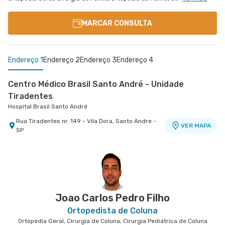
MARCAR CONSULTA
Endereço 1
Endereço 2
Endereço 3
Endereço 4
Centro Médico Brasil Santo André - Unidade
Tiradentes
Hospital Brasil Santo André
Rua Tiradentes nr. 149 - Vila Dora, Santo Andre -
VER MAPA
SP
Centro Médico São Bernardo - Unidade Álvaro
Centro Médico Brasil Mauá - Unidade Martim Afonso
Centro Médico São Luiz Morumbi - Unidade Oscar
Hospital Brasil Mauá
Guimarães
Americano
Hospital São Luiz São Bernardo
Hospital São Luiz Morumbi
Rua Martim Afonso nr. 114 - Vila Bocaina, Maua -
VER MAPA
SP
Avenida Alvaro Guimaraes nr. 3033 - Assuncao,
Rua Engenheiro Oscar Americano nr. 1010 -
VER MAPA
VER MAPA
Sao Bernardo do Campo - SP
Morumbi, Sao Paulo - SP
Joao Carlos Pedro Filho
Ortopedista de Coluna
Ortopedia Geral, Cirurgia de Coluna, Cirurgia Pediátrica de Coluna