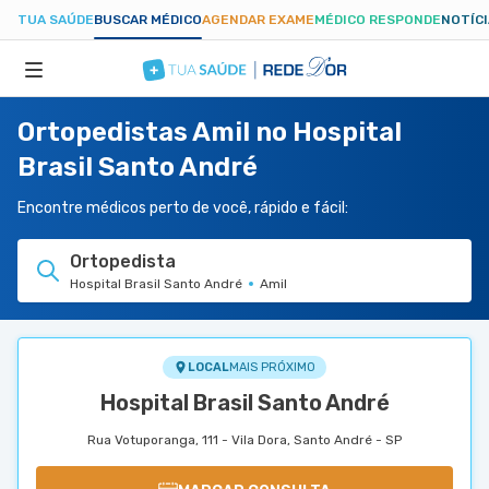
TUA SAÚDE
BUSCAR MÉDICO
AGENDAR EXAME
MÉDICO RESPONDE
NOTÍC
Ortopedistas Amil no Hospital
ESPECIALIDADES
Brasil Santo André
HOSPITAIS
Encontre médicos perto de você, rápido e fácil:
Ortopedista
TUASAUDE.COM
Hospital Brasil Santo André
Amil
LOCAL
MAIS PRÓXIMO
Hospital Brasil Santo André
Rua Votuporanga, 111 - Vila Dora, Santo André - SP