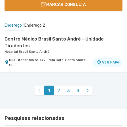
MARCAR CONSULTA
Endereço 1
Endereço 2
Centro Médico Brasil Santo André - Unidade
Tiradentes
Hospital Brasil Santo André
Rua Tiradentes nr. 149 - Vila Dora, Santo Andre -
VER MAPA
SP
Centro Médico Central Sul
Hospital Central Sul
Estrada de Itapecerica nr. 4617 - Capao
VER MAPA
1
2
3
4
Redondo, Sao Paulo - SP
Pesquisas relacionadas