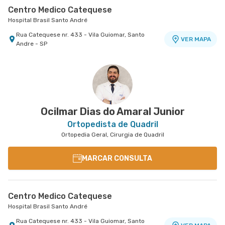
Centro Medico Catequese
Hospital Brasil Santo André
Rua Catequese nr. 433 - Vila Guiomar, Santo
VER MAPA
Andre - SP
Centro Médico Bartira - Unidade Alfredo Maluf
Centro Médico Ifor - Unidade Américo Brasiliense
Centro Médico São Luiz São Caetano - Unidade
Hospital Bartira
Hospital Ifor
Cerâmica
Hospital e Maternidade São Luiz São Caetano
Avenida Alfredo Maluf nr. 451 - Jardim Santo
Rua Americo Brasiliense nr. 596 - Centro, Sao
VER MAPA
VER MAPA
Antonio, Santo Andre - SP
Bernardo do Campo - SP
Alameda Caulim nr. 115 1° Andar - Ceramica, Sao
VER MAPA
Caetano do Sul - SP
Ocilmar Dias do Amaral Junior
Ortopedista de Quadril
Ortopedia Geral, Cirurgia de Quadril
MARCAR CONSULTA
Centro Medico Catequese
Hospital Brasil Santo André
Rua Catequese nr. 433 - Vila Guiomar, Santo