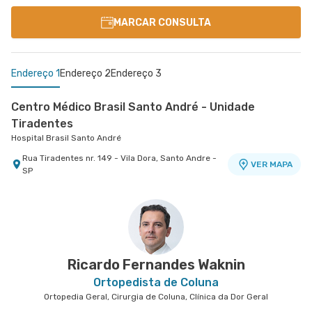
MARCAR CONSULTA
Endereço 1
Endereço 2
Endereço 3
Centro Médico Brasil Santo André - Unidade
Tiradentes
Hospital Brasil Santo André
Rua Tiradentes nr. 149 - Vila Dora, Santo Andre -
VER MAPA
SP
Centro Médico Villa Lobos - Unidade Fernando
Centro Médico Central Leste - Unidade
Falcão
Tingoassuíba
Hospital Villa Lobos
Hospital Central Leste
Rua Fernando Falcao nr. 1222 - Mooca, Sao Paulo
Rua Tingoassuiba nr. 30 - Vila Iolanda, Sao Paulo
VER MAPA
VER MAPA
- SP
- SP
Ricardo Fernandes Waknin
Ortopedista de Coluna
Ortopedia Geral, Cirurgia de Coluna, Clínica da Dor Geral