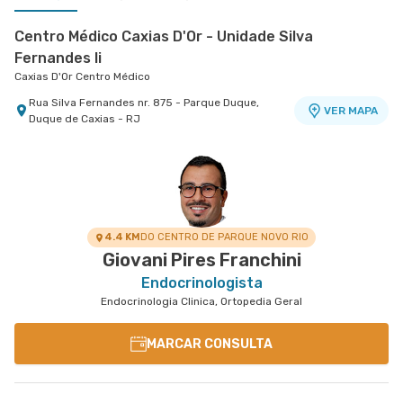
Centro Médico Caxias D'Or - Unidade Silva
Fernandes Ii
Caxias D'Or Centro Médico
Rua Silva Fernandes nr. 875 - Parque Duque,
VER MAPA
Duque de Caxias - RJ
Centro Médico Glória D'Or- Unidade Glória
Centro Médico Copa D'Or- Unidade Salus Flamengo
Hospital Glória D'Or
Salus Flamengo
Rua da Gloria nr. 122 5° Andar - Gloria, Rio de
Rua Dois de Dezembro nr. 38 11º Andar -
VER MAPA
VER MAPA
Janeiro - RJ
Flamengo, Rio de Janeiro - RJ
4.4 KM
DO CENTRO DE PARQUE NOVO RIO
Giovani Pires Franchini
Endocrinologista
Endocrinologia Clinica, Ortopedia Geral
MARCAR CONSULTA