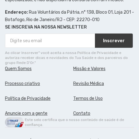
Endereço:
Rua Voluntários da Pátria, n° 138, Bloco 01, Loja 201 -
Botafogo, Rio de Janeiro/RJ - CEP: 22270-010
SE INSCREVA NA NOSSA NEWSLETTER
Inscrever
Ao clicar Inscrever" você aceita a nossa Política de Privacidade e
autoriza receber dicas e novidades do Tua Saúde e dos parceiros do
grupo Rede D'Or."
Quem Somos
Missão e Valores
Processo criativo
Revisão Médica
Política de Privacidade
Termos de Uso
Anuncie com a gente
Contato
Este selo certifica que o nosso conteúdo de saúde é de
confiança.