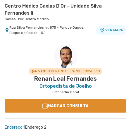
Centro Médico Caxias D'Or - Unidade Silva
Fernandes Ii
Caxias D'Or Centro Médico
Rua Silva Fernandes nr. 875 - Parque Duque,
VER MAPA
Duque de Caxias - RJ
Centro Médico Real D'Or
Centro Médico Quinta D'Or - Unidade de Ortopedia
Centro Médico Niteroi D'Or- Unidade Icaraí
Hospital Bangu
Hospital Quinta D'Or
Hospital Niterói D'Or
Rua do Capelao nr. 137 - Padre Miguel, Rio de
Rua Almirante Baltazar nr. 435 Centro Médico 1
Rua Mariz e Barros nr. 550 - Icarai, Niteroi - RJ
VER MAPA
VER MAPA
Janeiro - RJ
Ao Lado da Oncologia D'Or - Sao Cristovao, Rio
VER MAPA
de Janeiro - RJ
4.5 KM
DO CENTRO DE PARQUE NOVO RIO
Renan Leal Fernandes
Ortopedista de Joelho
Ortopedia Geral
MARCAR CONSULTA
Endereço 1
Endereço 2