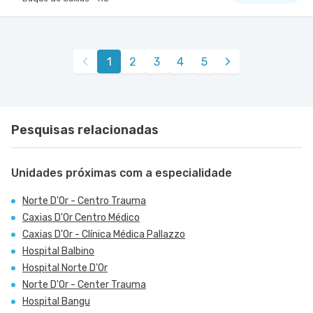
Centro Médico Rios D'Or- Unidade Taquara
Hospital Rios D'Or
Estrada Dos Bandeirantes nr. 363 - Taquara
VER MAPA
1
2
3
4
5
Jacarepagua, Rio de Janeiro - RJ
Pesquisas relacionadas
Unidades próximas com a especialidade
Norte D'Or - Centro Trauma
Caxias D'Or Centro Médico
Caxias D'Or - Clínica Médica Pallazzo
Hospital Balbino
Hospital Norte D'Or
Norte D'Or - Center Trauma
Hospital Bangu