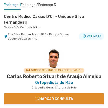
Endereço 1
Endereço 2
Endereço 3
Centro Médico Caxias D'Or - Unidade Silva
Fernandes Ii
Caxias D'Or Centro Médico
Rua Silva Fernandes nr. 875 - Parque Duque,
VER MAPA
Duque de Caxias - RJ
Centro Médico Glória D'Or- Unidade Glória
Centro Médico Niteroi D'Or- Unidade Icaraí
Hospital Glória D'Or
Hospital Niterói D'Or
Rua da Gloria nr. 122 5° Andar - Gloria, Rio de
Rua Mariz e Barros nr. 550 - Icarai, Niteroi - RJ
VER MAPA
VER MAPA
Janeiro - RJ
4.5 KM
DO CENTRO DE PARQUE NOVO RIO
Carlos Roberto Stuart de Araujo Almeida
Ortopedista de Mão
Ortopedia Geral, Cirurgia de Mão
MARCAR CONSULTA