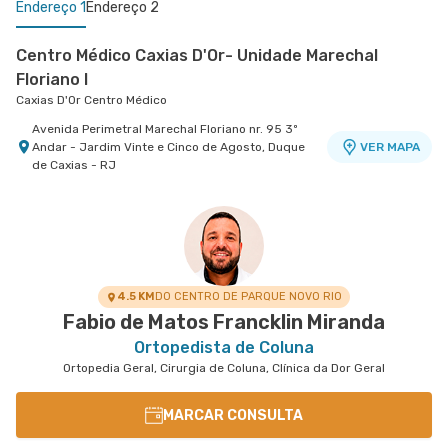
Endereço 1
Endereço 2
Centro Médico Caxias D'Or- Unidade Marechal
Floriano I
Caxias D'Or Centro Médico
Avenida Perimetral Marechal Floriano nr. 95 3º
Andar - Jardim Vinte e Cinco de Agosto, Duque
VER MAPA
de Caxias - RJ
Centro Médico Real D'Or
Hospital Bangu
Rua do Capelao nr. 137 - Padre Miguel, Rio de
VER MAPA
Janeiro - RJ
4.5 KM
DO CENTRO DE PARQUE NOVO RIO
Fabio de Matos Francklin Miranda
Ortopedista de Coluna
Ortopedia Geral, Cirurgia de Coluna, Clínica da Dor Geral
MARCAR CONSULTA