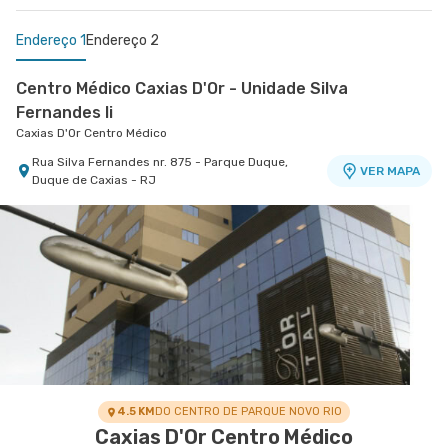
Endereço 1
Endereço 2
Centro Médico Caxias D'Or - Unidade Silva
Fernandes Ii
Caxias D'Or Centro Médico
Rua Silva Fernandes nr. 875 - Parque Duque,
VER MAPA
Duque de Caxias - RJ
Centro Médico Balbino - Unidade Olaria
Hospital Balbino
Rua Angelica Mota nr. 90 2º Andar, 3º Andar e 4º
VER MAPA
Andar - Olaria, Rio de Janeiro - RJ
4.5 KM
DO CENTRO DE PARQUE NOVO RIO
Caxias D'Or Centro Médico