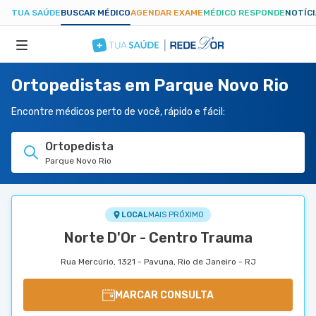
TUA SAÚDE
BUSCAR MÉDICO
AGENDAR EXAME
MÉDICO RESPONDE
NOTÍC
Ortopedistas em Parque Novo Rio
ESPECIALIDADES
Encontre médicos perto de você, rápido e fácil:
HOSPITAIS
Ortopedista
Parque Novo Rio
TUASAUDE.COM
LOCAL
MAIS PRÓXIMO
Norte D'Or - Centro Trauma
Rua Mercúrio, 1321 - Pavuna, Rio de Janeiro - RJ
MARCAR CONSULTA