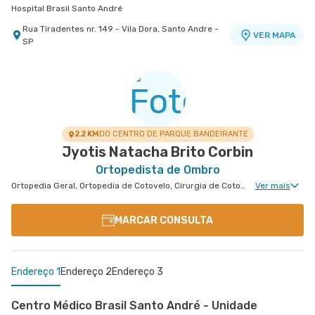
Hospital Brasil Santo André
Rua Tiradentes nr. 149 - Vila Dora, Santo Andre -
VER MAPA
SP
Centro Médico Villa Lobos - Unidade Fernando
Centro Médico Guarulhos Ii Unidade Tiradentes
Hospital São Luiz Guarulhos
Falcão
Hospital Villa Lobos
Avenida Tiradentes nr. 1803 Centro Medico 10°
VER MAPA
Andar - Jardim Guarulhos, Guarulhos - SP
Rua Fernando Falcao nr. 1222 - Mooca, Sao Paulo
VER MAPA
- SP
2.2 KM
DO CENTRO DE PARQUE BANDEIRANTE
Jyotis Natacha Brito Corbin
Ortopedista de Ombro
Ortopedia Geral, Ortopedia de Cotovelo, Cirurgia de Cotovelo, Cirurgia de Ombro
Ver mais
MARCAR CONSULTA
Endereço 1
Endereço 2
Endereço 3
Centro Médico Brasil Santo André - Unidade