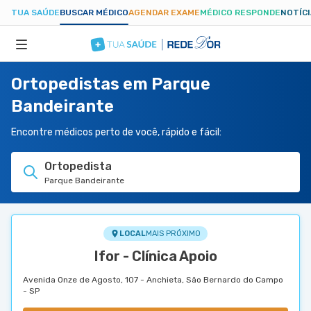
TUA SAÚDE
BUSCAR MÉDICO
AGENDAR EXAME
MÉDICO RESPONDE
NOTÍC
Ortopedistas em Parque
ESPECIALIDADES
Bandeirante
HOSPITAIS
Encontre médicos perto de você, rápido e fácil:
Ortopedista
TUASAUDE.COM
Parque Bandeirante
LOCAL
MAIS PRÓXIMO
Ifor - Clínica Apoio
Avenida Onze de Agosto, 107 - Anchieta, São Bernardo do Campo
- SP