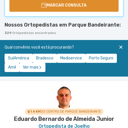
MARCAR CONSULTA
Nossos Ortopedistas em Parque Bandeirante:
329
Ortopedistas encontrados
Qual convênio você está procurando?
SulAmérica
Bradesco
Mediservice
Porto Seguro
Amil
Ver mais
1.4 KM
DO CENTRO DE PARQUE BANDEIRANTE
Eduardo Bernardo de Almeida Junior
Ortopedista de Joelho