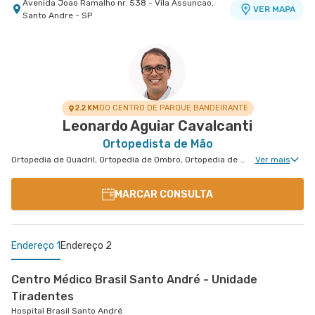
Avenida Joao Ramalho nr. 538 - Vila Assuncao,
VER MAPA
Santo Andre - SP
Centro Médico Ifor - Unidade Américo Brasiliense
Centro Médico Brasil Mauá - Unidade Martim Afonso
Hospital Ifor
Hospital Brasil Mauá
Rua Americo Brasiliense nr. 596 - Centro, Sao
Rua Martim Afonso nr. 114 - Vila Bocaina, Maua -
VER MAPA
VER MAPA
Bernardo do Campo - SP
SP
2.2 KM
DO CENTRO DE PARQUE BANDEIRANTE
Leonardo Aguiar Cavalcanti
Ortopedista de Mão
Ortopedia de Quadril, Ortopedia de Ombro, Ortopedia de Joelho, Ortopedia de Coluna, Ortopedia Geral, Ortopedia de Punho, Ortopedia de Cotovelo, Cirurgia de Cotovelo, Cirurgia de Ombro
Ver mais
MARCAR CONSULTA
Endereço 1
Endereço 2
Centro Médico Brasil Santo André - Unidade
Tiradentes
Hospital Brasil Santo André