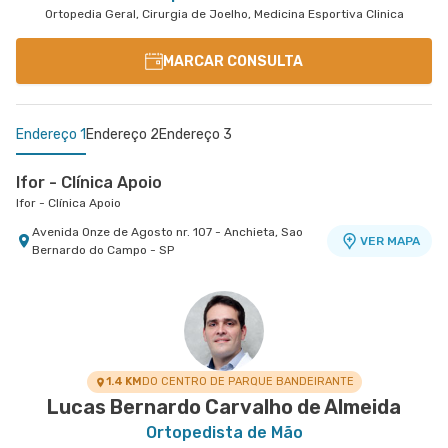
Ortopedia Geral, Cirurgia de Joelho, Medicina Esportiva Clinica
MARCAR CONSULTA
Endereço 1
Endereço 2
Endereço 3
Ifor - Clínica Apoio
Ifor - Clínica Apoio
Avenida Onze de Agosto nr. 107 - Anchieta, Sao
VER MAPA
Bernardo do Campo - SP
Centro Medico Domo Ifor - Unidade Domo
Centro Médico São Luiz São Caetano - Unidade
Hospital Ifor
Cerâmica
Hospital e Maternidade São Luiz São Caetano
Rua Jose Versolato nr. 101 Centro Médico Domo -
VER MAPA
Bloco A - Centro, Sao Bernardo do Campo - SP
Alameda Caulim nr. 115 1° Andar - Ceramica, Sao
VER MAPA
Caetano do Sul - SP
1.4 KM
DO CENTRO DE PARQUE BANDEIRANTE
Lucas Bernardo Carvalho de Almeida
Ortopedista de Mão