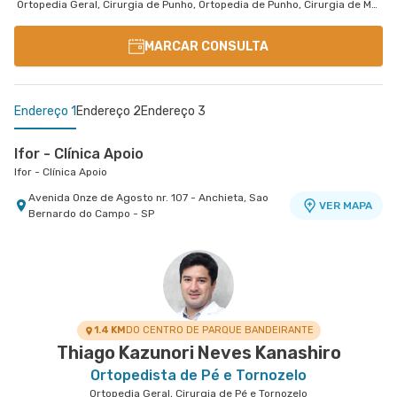
Ortopedia Geral, Cirurgia de Punho, Ortopedia de Punho, Cirurgia de Mão
MARCAR CONSULTA
Endereço 1
Endereço 2
Endereço 3
Ifor - Clínica Apoio
Ifor - Clínica Apoio
Avenida Onze de Agosto nr. 107 - Anchieta, Sao
VER MAPA
Bernardo do Campo - SP
Centro Médico Ifor - Unidade Américo Brasiliense
Centro Médico São Luiz São Caetano - Unidade
Hospital Ifor
Walter Figueira
Hospital e Maternidade São Luiz São Caetano
Rua Americo Brasiliense nr. 596 - Centro, Sao
VER MAPA
Bernardo do Campo - SP
Rua Walter Figueira nr. S/N 9° Andar - Ceramica,
VER MAPA
Sao Caetano do Sul - SP
1.4 KM
DO CENTRO DE PARQUE BANDEIRANTE
Thiago Kazunori Neves Kanashiro
Ortopedista de Pé e Tornozelo
Ortopedia Geral, Cirurgia de Pé e Tornozelo