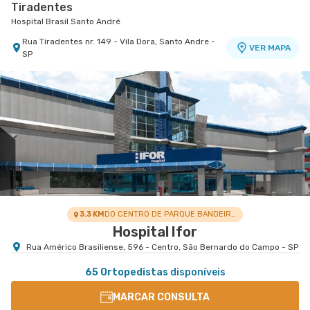
Tiradentes
Hospital Brasil Santo André
Rua Tiradentes nr. 149 - Vila Dora, Santo Andre -
VER MAPA
SP
Centro Médico Ifor - Unidade Américo Brasiliense
Centro Médico Bartira - Unidade Alfredo Maluf
Hospital Ifor
Hospital Bartira
Rua Americo Brasiliense nr. 596 - Centro, Sao
Avenida Alfredo Maluf nr. 451 - Jardim Santo
VER MAPA
VER MAPA
Bernardo do Campo - SP
Antonio, Santo Andre - SP
3.3 KM
DO CENTRO DE PARQUE BANDEIRANTE
Hospital Ifor
Rua Américo Brasiliense, 596 - Centro, São Bernardo do Campo - SP
65 Ortopedistas
disponíveis
MARCAR CONSULTA