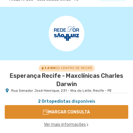
Maxiclínicas Olinda - Unidade Casa Caiada
Esperança Olinda - Maxclinicas Olinda I
Avenida Doutor Jose Augusto Moreira nr. 751 -
VER MAPA
Casa Caiada, Olinda - PE
3.8 KM
DO CENTRO DE RECIFE
Esperança Recife - Maxclínicas Charles
Darwin
Rua Senador José Henrique, 231 - Ilha do Leite, Recife - PE
2 Ortopedistas
disponíveis
MARCAR CONSULTA
Ver mais informações