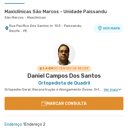
Maxiclínicas São Marcos - Unidade Paissandu
São Marcos - Maxclinicas
Rua Pacifico Dos Santos nr. 103 - Paissandu,
VER MAPA
Recife - PE
Memorial São José - Ortopedia e Traumatologia
Maxiclínicas Olinda - Unidade Casa Caiada
Memorial São José - Ortopedia e Traumatologia
Esperança Olinda - Maxclinicas Olinda I
Rua Das Fronteiras nr. 127 Centro Médico I - Boa
Avenida Doutor Jose Augusto Moreira nr. 751 -
VER MAPA
VER MAPA
Vista, Recife - PE
Casa Caiada, Olinda - PE
3.4 KM
DO CENTRO DE RECIFE
Daniel Campos Dos Santos
Ortopedista de Quadril
Ortopedia Geral, Reconstrução e Alongamento Ósseo, Ortopedia Pediátrica, Cirurgia de Quadril
Ver mais
MARCAR CONSULTA
Endereço 1
Endereço 2