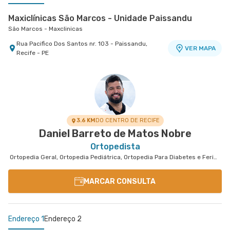
Maxiclínicas São Marcos - Unidade Paissandu
São Marcos - Maxclinicas
Rua Pacifico Dos Santos nr. 103 - Paissandu,
VER MAPA
Recife - PE
Clínica Incore
Esperança Olinda - Incore
Avenida Doutor Jose Augusto Moreira nr. 900
Sala 20 21 Dentro do Empresarial Jam, Ao Lado
VER MAPA
do Hospital Esperança Olinda - Casa Caiada,
Olinda - PE
3.6 KM
DO CENTRO DE RECIFE
Daniel Barreto de Matos Nobre
Ortopedista
Ortopedia Geral, Ortopedia Pediátrica, Ortopedia Para Diabetes e Feridas
MARCAR CONSULTA
Endereço 1
Endereço 2