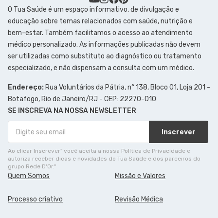
O Tua Saúde é um espaço informativo, de divulgação e
educação sobre temas relacionados com saúde, nutrição e
bem-estar. Também facilitamos o acesso ao atendimento
médico personalizado. As informações publicadas não devem
ser utilizadas como substituto ao diagnóstico ou tratamento
especializado, e não dispensam a consulta com um médico.
Endereço:
Rua Voluntários da Pátria, n° 138, Bloco 01, Loja 201 -
Botafogo, Rio de Janeiro/RJ - CEP: 22270-010
SE INSCREVA NA NOSSA NEWSLETTER
Inscrever
Ao clicar Inscrever" você aceita a nossa Política de Privacidade e
autoriza receber dicas e novidades do Tua Saúde e dos parceiros do
grupo Rede D'Or."
Quem Somos
Missão e Valores
Processo criativo
Revisão Médica