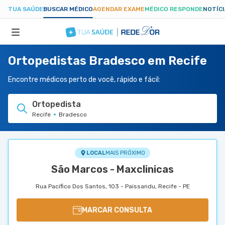
TUA SAÚDE
BUSCAR MÉDICO
AGENDAR EXAME
MÉDICO RESPONDE
NOTÍC
Ortopedistas Bradesco em Recife
ESPECIALIDADES
Encontre médicos perto de você, rápido e fácil:
HOSPITAIS
Ortopedista
Recife
Bradesco
TUASAUDE.COM
LOCAL
MAIS PRÓXIMO
São Marcos - Maxclinicas
Rua Pacífico Dos Santos, 103 - Paissandu, Recife - PE
MARCAR CONSULTA