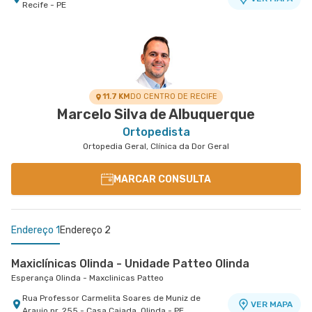
Recife - PE
Maxiclínicas Memorial São José - Unidade Fronteiras
Maxiclínicas Olinda - Unidade Casa Caiada
Memorial São José - Maxclinicas
Esperança Olinda - Maxclinicas Olinda I
Rua Das Fronteiras nr. 127 Centro Médico I - Boa
Avenida Doutor Jose Augusto Moreira nr. 751 -
VER MAPA
VER MAPA
Vista, Recife - PE
Casa Caiada, Olinda - PE
11.7 KM
DO CENTRO DE RECIFE
Marcelo Silva de Albuquerque
Ortopedista
Ortopedia Geral, Clínica da Dor Geral
MARCAR CONSULTA
Endereço 1
Endereço 2
Maxiclínicas Olinda - Unidade Patteo Olinda
Esperança Olinda - Maxclinicas Patteo
Rua Professor Carmelita Soares de Muniz de
VER MAPA
Araujo nr. 255 - Casa Caiada, Olinda - PE