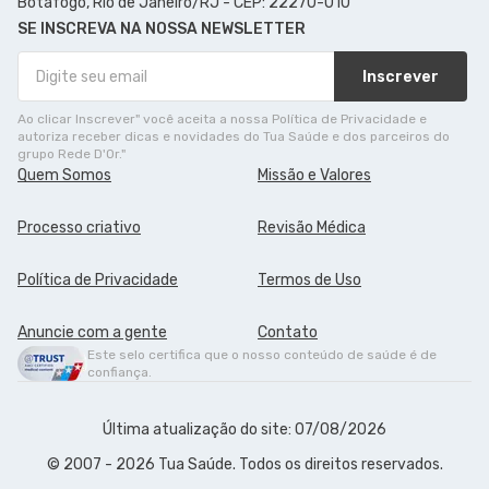
Botafogo, Rio de Janeiro/RJ - CEP: 22270-010
SE INSCREVA NA NOSSA NEWSLETTER
Inscrever
Ao clicar Inscrever" você aceita a nossa Política de Privacidade e
autoriza receber dicas e novidades do Tua Saúde e dos parceiros do
grupo Rede D'Or."
Quem Somos
Missão e Valores
Processo criativo
Revisão Médica
Política de Privacidade
Termos de Uso
Anuncie com a gente
Contato
Este selo certifica que o nosso conteúdo de saúde é de
confiança.
Última atualização do site: 07/08/2026
© 2007 - 2026 Tua Saúde. Todos os direitos reservados.