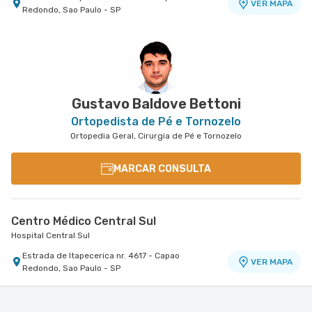
VER MAPA
Redondo, Sao Paulo - SP
Centro Médico Villa Lobos - Unidade Fernando
Centro Médico Central do Tatuapé - Unidade
Falcão
Atenção Primária A Saude
Hospital Villa Lobos
Hospital Central do Tatuapé (Aviccena)
Rua Fernando Falcao nr. 1222 - Mooca, Sao Paulo
Avenida Alvaro Ramos nr. 896 6º Andar - Quarta
VER MAPA
VER MAPA
- SP
Parada, Sao Paulo - SP
Gustavo Baldove Bettoni
Ortopedista de Pé e Tornozelo
Ortopedia Geral, Cirurgia de Pé e Tornozelo
MARCAR CONSULTA
Centro Médico Central Sul
Hospital Central Sul
Estrada de Itapecerica nr. 4617 - Capao
VER MAPA
Redondo, Sao Paulo - SP