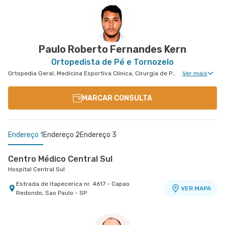
Paulo Roberto Fernandes Kern
Ortopedista de Pé e Tornozelo
Ortopedia Geral, Medicina Esportiva Clinica, Cirurgia de Pé e Tornozelo, Ortopedia Para Diabetes e Feridas
Ver mais
MARCAR CONSULTA
Endereço 1
Endereço 2
Endereço 3
Centro Médico Central Sul
Hospital Central Sul
Estrada de Itapecerica nr. 4617 - Capao
VER MAPA
Redondo, Sao Paulo - SP
Centro Médico Guarulhos Ii Unidade Tiradentes
Centro Médico Central Leste - Unidade
Hospital São Luiz Guarulhos
Tingoassuíba