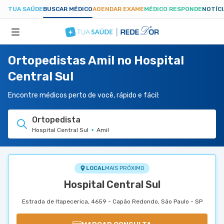
TUA SAÚDE
BUSCAR MÉDICO
AGENDAR EXAME
MÉDICO RESPONDE
NOTÍC
Ortopedistas Amil no Hospital
ESPECIALIDADES
Central Sul
HOSPITAIS
Encontre médicos perto de você, rápido e fácil:
Ortopedista
TUASAUDE.COM
Hospital Central Sul
Amil
LOCAL
MAIS PRÓXIMO
Hospital Central Sul
Estrada de Itapecerica, 4659 - Capão Redondo, São Paulo - SP