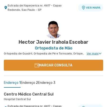
Estrada de Itapecerica nr. 4617 - Capao
VER MAPA
Redondo, Sao Paulo - SP
Centro Medico Central Oeste - Unidade Corifeu de
Centro Médico Villa Lobos - Unidade Fernando
Azevedo
Falcão
Hospital Central Oeste (Alphamed)
Hospital Villa Lobos
Avenida Corifeu de Azevedo Marques nr. 217 -
Rua Fernando Falcao nr. 1222 - Mooca, Sao Paulo
VER MAPA
VER MAPA
Centro, Carapicuiba - SP
- SP
Hector Javier Irahola Escobar
Ortopedista de Mão
Ortopedia de Quadril, Ortopedia de Pé e Tornozelo, Ortopedia de Joelho, Ortopedia de Coluna, Ortopedia Geral, Cirurgia de Joelho, Cirurgia de Punho, Ortopedia de Punho, Cirurgia de Quadril, Cirurgia de Pé e Tornozelo, Cirurgia de Mão
Ver mais
MARCAR CONSULTA
Endereço 1
Endereço 2
Endereço 3
Centro Médico Central Sul
Hospital Central Sul
Estrada de Itapecerica nr. 4617 - Capao