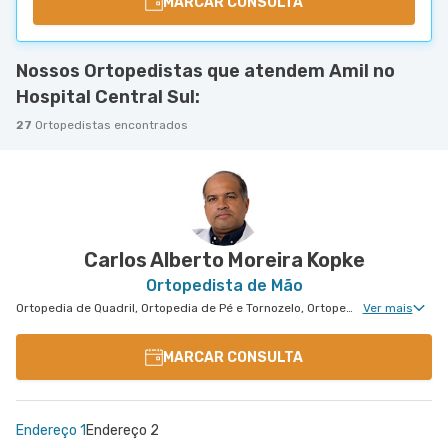
MARCAR CONSULTA
Nossos Ortopedistas que atendem Amil no
Hospital Central Sul:
27
Ortopedistas encontrados
Carlos Alberto Moreira Kopke
Ortopedista de Mão
Ortopedia de Quadril, Ortopedia de Pé e Tornozelo, Ortopedia de Ombro, Ortopedia de Joelho, Ortopedia de Coluna, Ortopedia Geral, Cirurgia de Joelho, Cirurgia de Coluna, Cirurgia de Punho, Disturbios de Movimento, Ortopedia Oncológica, Medicina Esportiva Clinica, Reconstrução e Alongamento Ósseo, Ortopedia de Punho, Clínica da Dor Geral, Ortopedia de Cotovelo, Ortopedia Pediátrica, Cirurgia de Cotovelo, Cirurgia de Quadril, Cirurgia de Ombro, Cirurgia de Pé e Tornozelo, Cirurgia de Mão, Ortopedia Para Diabetes e Feridas, Cirurgia Pediátrica de Coluna
Ver mais
MARCAR CONSULTA
Endereço 1
Endereço 2