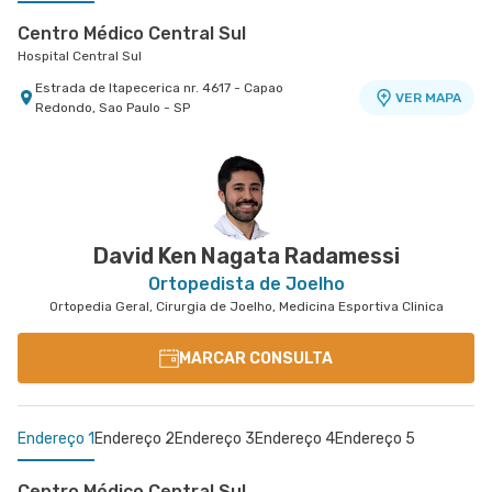
Centro Médico Central Sul
Hospital Central Sul
Estrada de Itapecerica nr. 4617 - Capao
VER MAPA
Redondo, Sao Paulo - SP
Centro Médico São Luiz Anália Franco - Unidade
Antônio Camardo
Hospital e Maternidade São Luiz Anália Franco
Rua Antonio Camardo nr. 856 - Tatuape, Sao
VER MAPA
Paulo - SP
David Ken Nagata Radamessi
Ortopedista de Joelho
Ortopedia Geral, Cirurgia de Joelho, Medicina Esportiva Clinica
MARCAR CONSULTA
Endereço 1
Endereço 2
Endereço 3
Endereço 4
Endereço 5
Centro Médico Central Sul