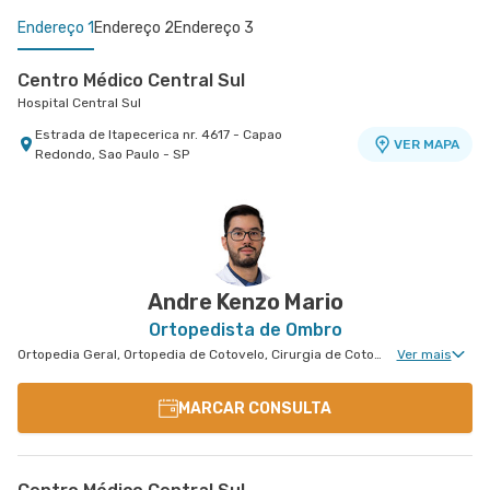
Endereço 1
Endereço 2
Endereço 3
Centro Médico Central Sul
Hospital Central Sul
Estrada de Itapecerica nr. 4617 - Capao
VER MAPA
Redondo, Sao Paulo - SP
Centro Médico São Luiz Morumbi - Unidade Oscar
Centro Médico Brasil Santo André - Unidade
Americano
Tiradentes
Hospital São Luiz Morumbi
Hospital Brasil Santo André
Rua Engenheiro Oscar Americano nr. 1010 -
Rua Tiradentes nr. 149 - Vila Dora, Santo Andre -
VER MAPA
VER MAPA
Morumbi, Sao Paulo - SP
SP
Andre Kenzo Mario
Ortopedista de Ombro
Ortopedia Geral, Ortopedia de Cotovelo, Cirurgia de Cotovelo, Cirurgia de Ombro
Ver mais
MARCAR CONSULTA