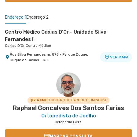
Endereço 1
Endereço 2
Centro Médico Caxias D'Or - Unidade Silva
Fernandes Ii
Caxias D'Or Centro Médico
Rua Silva Fernandes nr. 875 - Parque Duque,
VER MAPA
Duque de Caxias - RJ
Centro Médico Balbino - Unidade Olaria
Hospital Balbino
Rua Angelica Mota nr. 90 2º Andar, 3º Andar e 4º
VER MAPA
Andar - Olaria, Rio de Janeiro - RJ
7.4 KM
DO CENTRO DE PARQUE FLUMINENSE
Raphael Goncalves Dos Santos Farias
Ortopedista de Joelho
Ortopedia Geral
MARCAR CONSULTA