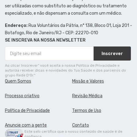
ser utilizadas como substituto ao diagnóstico ou tratamento
especializado, e não dispensam a consulta com um médico.
Endereço:
Rua Voluntários da Pátria, n° 138, Bloco 01, Loja 201 -
Botafogo, Rio de Janeiro/RJ - CEP: 22270-010
SE INSCREVA NA NOSSA NEWSLETTER
Inscrever
Ao clicar Inscrever" você aceita a nossa Política de Privacidade e
autoriza receber dicas e novidades do Tua Saúde e dos parceiros do
grupo Rede D'Or."
Quem Somos
Missão e Valores
Processo criativo
Revisão Médica
Política de Privacidade
Termos de Uso
Anuncie com a gente
Contato
Este selo certifica que o nosso conteúdo de saúde é de
confiança.