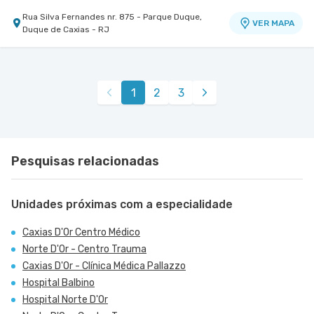
Rua Silva Fernandes nr. 875 - Parque Duque,
VER MAPA
Duque de Caxias - RJ
Centro Medico Norte D'Or- Unidade Cascadura
Hospital Norte D'Or
Rua Carolina Machado nr. 38 - Cascadura, Rio de
VER MAPA
1
2
3
Janeiro - RJ
Pesquisas relacionadas
Unidades próximas com a especialidade
Caxias D'Or Centro Médico
Norte D'Or - Centro Trauma
Caxias D'Or - Clínica Médica Pallazzo
Hospital Balbino
Hospital Norte D'Or