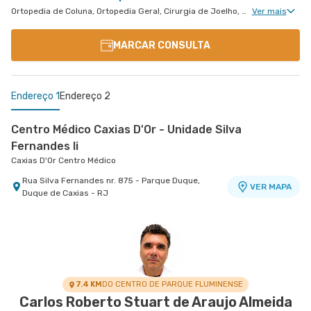
Ortopedia de Coluna, Ortopedia Geral, Cirurgia de Joelho, Cirurgia de Coluna
Ver mais
MARCAR CONSULTA
Endereço 1
Endereço 2
Centro Médico Caxias D'Or - Unidade Silva
Fernandes Ii
Caxias D'Or Centro Médico
Rua Silva Fernandes nr. 875 - Parque Duque,
VER MAPA
Duque de Caxias - RJ
Centro Medico Norte D'Or- Unidade Cascadura
Hospital Norte D'Or
Rua Carolina Machado nr. 38 - Cascadura, Rio de
VER MAPA
Janeiro - RJ
7.4 KM
DO CENTRO DE PARQUE FLUMINENSE
Carlos Roberto Stuart de Araujo Almeida