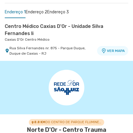
Endereço 1
Endereço 2
Endereço 3
Centro Médico Caxias D'Or - Unidade Silva
Fernandes Ii
Caxias D'Or Centro Médico
Rua Silva Fernandes nr. 875 - Parque Duque,
VER MAPA
Duque de Caxias - RJ
Centro Médico Glória D'Or- Unidade Glória
Centro Médico Niteroi D'Or- Unidade Icaraí
Hospital Glória D'Or
Hospital Niterói D'Or
Rua da Gloria nr. 122 5° Andar - Gloria, Rio de
Rua Mariz e Barros nr. 550 - Icarai, Niteroi - RJ
VER MAPA
VER MAPA
Janeiro - RJ
8.8 KM
DO CENTRO DE PARQUE FLUMINENSE
Norte D'Or - Centro Trauma