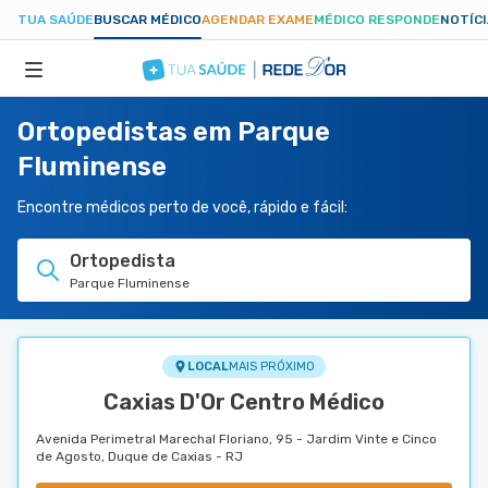
TUA SAÚDE
BUSCAR MÉDICO
AGENDAR EXAME
MÉDICO RESPONDE
NOTÍC
Ortopedistas em Parque
ESPECIALIDADES
Fluminense
HOSPITAIS
Encontre médicos perto de você, rápido e fácil:
Ortopedista
TUASAUDE.COM
Parque Fluminense
LOCAL
MAIS PRÓXIMO
Caxias D'Or Centro Médico
Avenida Perimetral Marechal Floriano, 95 - Jardim Vinte e Cinco
de Agosto, Duque de Caxias - RJ