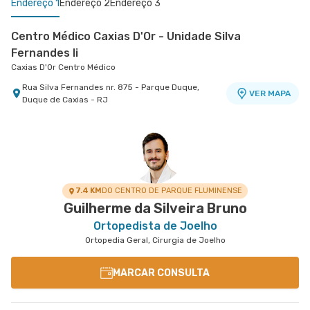
Endereço 1
Endereço 2
Endereço 3
Centro Médico Caxias D'Or - Unidade Silva
Fernandes Ii
Caxias D'Or Centro Médico
Rua Silva Fernandes nr. 875 - Parque Duque,
VER MAPA
Duque de Caxias - RJ
Centro Médico Glória D'Or- Unidade Glória
Centro Médico Copa D'Or- Unidade Salus Flamengo
Hospital Glória D'Or
Salus Flamengo
Rua da Gloria nr. 122 5° Andar - Gloria, Rio de
Rua Dois de Dezembro nr. 38 11º Andar -
VER MAPA
VER MAPA
Janeiro - RJ
Flamengo, Rio de Janeiro - RJ
7.4 KM
DO CENTRO DE PARQUE FLUMINENSE
Guilherme da Silveira Bruno
Ortopedista de Joelho
Ortopedia Geral, Cirurgia de Joelho
MARCAR CONSULTA