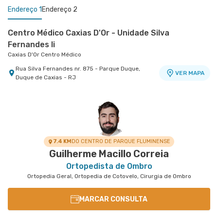
Endereço 1
Endereço 2
Centro Médico Caxias D'Or - Unidade Silva
Fernandes Ii
Caxias D'Or Centro Médico
Rua Silva Fernandes nr. 875 - Parque Duque,
VER MAPA
Duque de Caxias - RJ
Centro Médico Glória D'Or- Unidade Glória
Hospital Glória D'Or
Rua da Gloria nr. 122 5° Andar - Gloria, Rio de
VER MAPA
Janeiro - RJ
7.4 KM
DO CENTRO DE PARQUE FLUMINENSE
Guilherme Macillo Correia
Ortopedista de Ombro
Ortopedia Geral, Ortopedia de Cotovelo, Cirurgia de Ombro
MARCAR CONSULTA