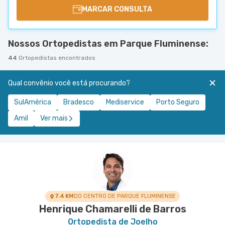
MARCAR CONSULTA
Nossos Ortopedistas em Parque Fluminense:
44
Ortopedistas encontrados
Qual convênio você está procurando?
SulAmérica
Bradesco
Mediservice
Porto Seguro
Amil
Ver mais
7.4 KM
DO CENTRO DE PARQUE FLUMINENSE
Henrique Chamarelli de Barros
Ortopedista de Joelho