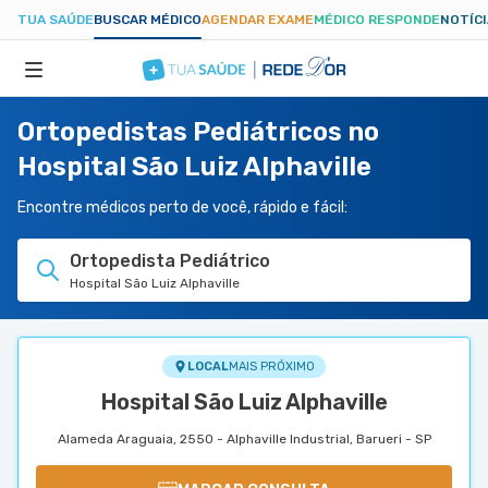
TUA SAÚDE
BUSCAR MÉDICO
AGENDAR EXAME
MÉDICO RESPONDE
NOTÍC
Ortopedistas Pediátricos no
ESPECIALIDADES
Hospital São Luiz Alphaville
HOSPITAIS
Encontre médicos perto de você, rápido e fácil:
Ortopedista Pediátrico
TUASAUDE.COM
Hospital São Luiz Alphaville
LOCAL
MAIS PRÓXIMO
Hospital São Luiz Alphaville
Alameda Araguaia, 2550 - Alphaville Industrial, Barueri - SP