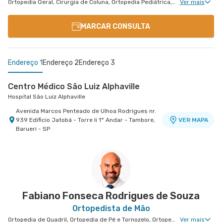
Ortopedia Geral, Cirurgia de Coluna, Ortopedia Pediátrica, Cirurgia Pediátrica de Coluna
Ver mais
MARCAR CONSULTA
Endereço 1
Endereço 2
Endereço 3
Centro Médico São Luiz Alphaville
Hospital São Luiz Alphaville
Avenida Marcos Penteado de Ulhoa Rodrigues nr.
939 Edificio Jatobá - Torre Ii 1° Andar - Tambore,
VER MAPA
Barueri - SP
Centro Médico São Luiz Morumbi - Unidade Oscar
Centro Médico São Luiz Itaim - Unidade Healthplace
Hospital São Luiz Itaim
Americano
Hospital São Luiz Morumbi
Rua Doutor Alceu de Campos Rodrigues nr. 229
Conj. 807 8º Andar - Vila Nova Conceicao, Sao
VER MAPA
Rua Engenheiro Oscar Americano nr. 1010 -
VER MAPA
Paulo - SP
Morumbi, Sao Paulo - SP
Fabiano Fonseca Rodrigues de Souza
Ortopedista de Mão
Ortopedia de Quadril, Ortopedia de Pé e Tornozelo, Ortopedia de Ombro, Ortopedia de Joelho, Ortopedia de Coluna, Ortopedia Geral, Cirurgia de Coluna, Ortopedia Tratamento de Mieloma Múltiplo, Ortopedia de Punho, Ortopedia de Cotovelo, Ortopedia Pediátrica
Ver mais