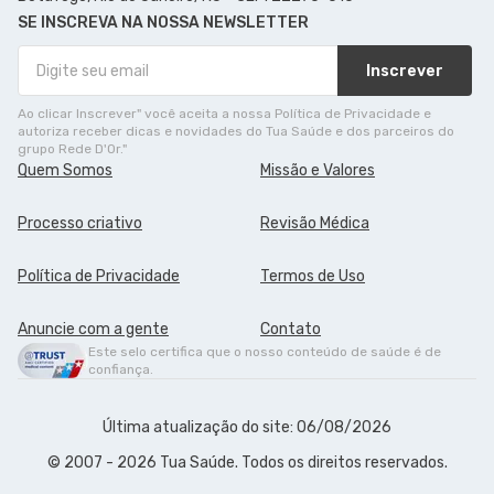
SE INSCREVA NA NOSSA NEWSLETTER
Inscrever
Ao clicar Inscrever" você aceita a nossa Política de Privacidade e
autoriza receber dicas e novidades do Tua Saúde e dos parceiros do
grupo Rede D'Or."
Quem Somos
Missão e Valores
Processo criativo
Revisão Médica
Política de Privacidade
Termos de Uso
Anuncie com a gente
Contato
Este selo certifica que o nosso conteúdo de saúde é de
confiança.
Última atualização do site: 06/08/2026
© 2007 - 2026 Tua Saúde. Todos os direitos reservados.