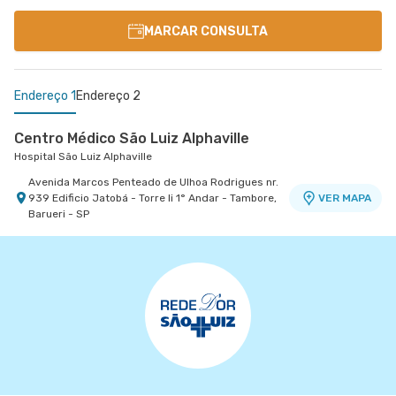
MARCAR CONSULTA
Endereço 1
Endereço 2
Centro Médico São Luiz Alphaville
Hospital São Luiz Alphaville
Avenida Marcos Penteado de Ulhoa Rodrigues nr.
939 Edificio Jatobá - Torre Ii 1° Andar - Tambore,
VER MAPA
Barueri - SP
Centro Médico São Luiz Anália Franco - Unidade
Antônio Camardo
Hospital e Maternidade São Luiz Anália Franco
Rua Antonio Camardo nr. 856 - Tatuape, Sao
VER MAPA
Paulo - SP