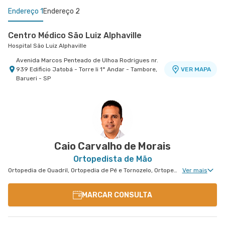
Endereço 1
Endereço 2
Centro Médico São Luiz Alphaville
Hospital São Luiz Alphaville
Avenida Marcos Penteado de Ulhoa Rodrigues nr.
939 Edificio Jatobá - Torre Ii 1° Andar - Tambore,
VER MAPA
Barueri - SP
Centro Médico Virgínia - Osasco
Hospital São Luiz Osasco
Rua Virginia Crivilari nr. 334 - Centro, Osasco -
VER MAPA
SP
Caio Carvalho de Morais
Ortopedista de Mão
Ortopedia de Quadril, Ortopedia de Pé e Tornozelo, Ortopedia de Ombro, Ortopedia de Joelho, Ortopedia de Coluna, Ortopedia Geral, Cirurgia de Joelho, Cirurgia de Coluna, Cirurgia de Punho, Medicina Esportiva Clinica, Ortopedia de Punho, Ortopedia de Cotovelo, Ortopedia Pediátrica, Cirurgia de Cotovelo, Cirurgia de Quadril, Cirurgia de Ombro, Cirurgia de Pé e Tornozelo, Cirurgia de Mão, Cirurgia Pediátrica de Coluna
Ver mais
MARCAR CONSULTA