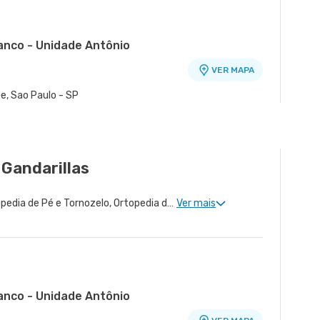
ranco - Unidade Antônio
VER MAPA
o
e, Sao Paulo - SP
ra - Unidade Peróbas
VER MAPA
ardim Oriental, Sao Paulo - SP
 Gandarillas
Ortopedia de Quadril, Ortopedia de Pé e Tornozelo, Ortopedia de Ombro, Ortopedia de Joelho, Ortopedia de Coluna, Ortopedia Geral, Cirurgia de Joelho, Cirurgia de Coluna, Cirurgia de Punho, Ortopedia de Punho, Ortopedia de Cotovelo, Ortopedia Pediátrica, Cirurgia de Cotovelo, Cirurgia de Quadril, Cirurgia de Ombro, Cirurgia de Pé e Tornozelo
Ver mais
ranco - Unidade Antônio