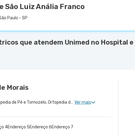
e São Luiz Anália Franco
São Paulo - SP
tricos que atendem Unimed no Hospital e
de Morais
Ortopedia de Quadril, Ortopedia de Pé e Tornozelo, Ortopedia de Ombro, Ortopedia de Joelho, Ortopedia de Coluna, Ortopedia Geral, Cirurgia de Joelho, Cirurgia de Coluna, Cirurgia de Punho, Medicina Esportiva Clinica, Ortopedia de Punho, Ortopedia de Cotovelo, Ortopedia Pediátrica, Cirurgia de Cotovelo, Cirurgia de Quadril, Cirurgia de Ombro, Cirurgia de Pé e Tornozelo, Cirurgia de Mão, Cirurgia Pediátrica de Coluna
Ver mais
ço 4
Endereço 5
Endereço 6
Endereço 7