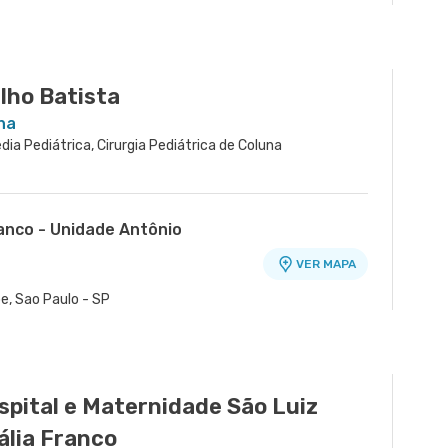
VER MAPA
ao Redondo, Sao Paulo - SP
lho Batista
na
dia Pediátrica, Cirurgia Pediátrica de Coluna
ranco - Unidade Antônio
VER MAPA
o
e, Sao Paulo - SP
spital e Maternidade São Luiz
ália Franco