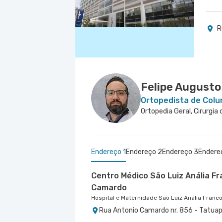
R
Felipe August
Ortopedista de Colu
Endereço 1
Endereço 2
Endereço 3
Endere
Centro Médico São Luiz Anália F
Camardo
Hospital e Maternidade São Luiz Anália Franc
Rua Antonio Camardo nr. 856 - Tatuap
Centro Médico Central do Tatuap
Centro Médico Villa Lobos - Uni
Cemed Dionísia