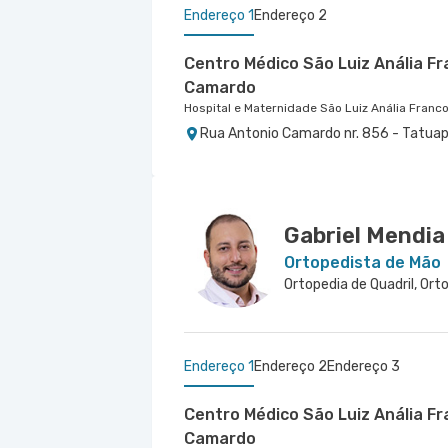
Endereço 1
Endereço 2
Centro Médico São Luiz Anália F
Camardo
Hospital e Maternidade São Luiz Anália Franc
Rua Antonio Camardo nr. 856 - Tatuap
Centro Médico São Luiz Jabaqua
Hospital São Luiz Jabaquara
Rua Das Perobas nr. 344 1º Subsolo - J
Gabriel Mendia
Ortopedista de Mão
Endereço 1
Endereço 2
Endereço 3
Centro Médico São Luiz Anália F
Camardo