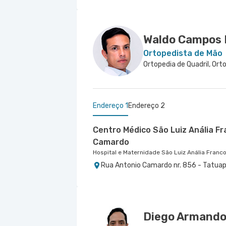
Hospital Villa Lobos
Hospital São Luiz Osasco
Saude
Hospital Central do Tatuapé (Aviccena)
Rua Fernando Falcao nr. 1222 - Mooca,
Avenida Dionysia Alves Barreto nr. 678
Avenida Alvaro Ramos nr. 896 6º Andar
Waldo Campos 
Ortopedista de Mão
Endereço 1
Endereço 2
Centro Médico São Luiz Anália F
Camardo
Hospital e Maternidade São Luiz Anália Franc
Rua Antonio Camardo nr. 856 - Tatuap
Centro Médico São Luiz Alphavill
Hospital São Luiz Alphaville
Avenida Marcos Penteado de Ulhoa Rodri
1° Andar - Tambore, Barueri - SP
Diego Armando