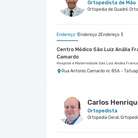
Ortopedista de Mão
Endereço 1
Endereço 2
Endereço 3
Centro Médico São Luiz Anália F
Camardo
Hospital e Maternidade São Luiz Anália Franc
Rua Antonio Camardo nr. 856 - Tatuap
Centro Médico Central do Tatuap
Centro Médico Villa Lobos - Uni
Hospital Villa Lobos
Saude
Hospital Central do Tatuapé (Aviccena)
Rua Fernando Falcao nr. 1222 - Mooca,
Avenida Alvaro Ramos nr. 896 6º Andar
Carlos Henriqu
Ortopedista
Ortopedia Geral, Ortopedi