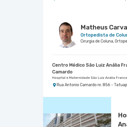
Centro Médico Central Sul
Hospital Central Sul
Estrada de Itapecerica nr. 4617 - Cap
Matheus Carva
Ortopedista de Colu
Cirurgia de Coluna, Ortope
Centro Médico São Luiz Anália F
Camardo
Hospital e Maternidade São Luiz Anália Franc
Rua Antonio Camardo nr. 856 - Tatuap
Ho
An