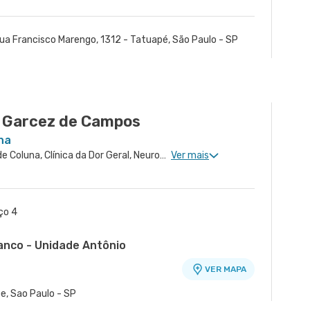
ua Francisco Marengo, 1312 - Tatuapé, São Paulo - SP
o Garcez de Campos
na
Ortopedia Geral, Cirurgia de Coluna, Clínica da Dor Geral, Neurocirurgia de Coluna, Ortopedia Pediátrica, Cirurgia Pediátrica de Coluna
Ver mais
ço 4
ranco - Unidade Antônio
VER MAPA
o
e, Sao Paulo - SP
é - Unidade Atenção Primária A
dade Fernando Falcão