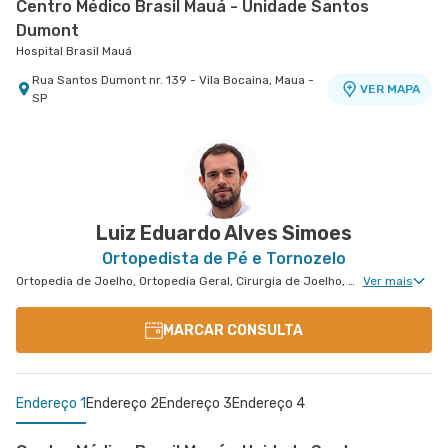
Centro Médico Brasil Mauá - Unidade Santos
Dumont
Hospital Brasil Mauá
Rua Santos Dumont nr. 139 - Vila Bocaina, Maua -
VER MAPA
SP
Centro Médico Ribeirão Pires - Unidade Major
Centro Médico Brasil Santo André - Unidade
Centro Médico Bartira - Unidade Alfredo Maluf
Hospital Bartira
Cardim
Tiradentes
Hospital e Maternidade Ribeirão Pires
Hospital Brasil Santo André
Avenida Alfredo Maluf nr. 451 - Jardim Santo
VER MAPA
Antonio, Santo Andre - SP
Rua Major Cardim nr. 461 - Suissa, Ribeirao Pires
Rua Tiradentes nr. 149 - Vila Dora, Santo Andre -
VER MAPA
VER MAPA
- SP
SP
Luiz Eduardo Alves Simoes
Ortopedista de Pé e Tornozelo
Ortopedia de Joelho, Ortopedia Geral, Cirurgia de Joelho, Cirurgia de Pé e Tornozelo
Ver mais
MARCAR CONSULTA
Endereço 1
Endereço 2
Endereço 3
Endereço 4