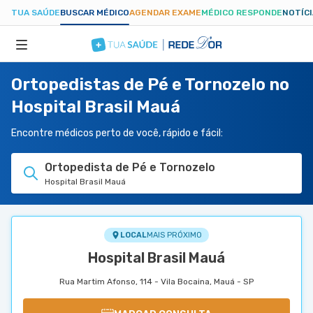
TUA SAÚDE
BUSCAR MÉDICO
AGENDAR EXAME
MÉDICO RESPONDE
NOTÍC
Ortopedistas de Pé e Tornozelo no
ESPECIALIDADES
Hospital Brasil Mauá
HOSPITAIS
Encontre médicos perto de você, rápido e fácil:
Ortopedista de Pé e Tornozelo
TUASAUDE.COM
Hospital Brasil Mauá
LOCAL
MAIS PRÓXIMO
Hospital Brasil Mauá
Rua Martim Afonso, 114 - Vila Bocaina, Mauá - SP