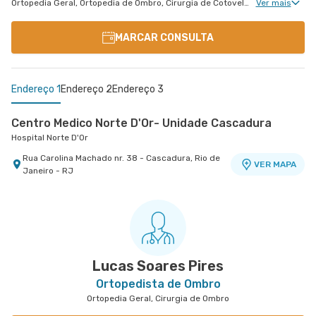
Ortopedia Geral, Ortopedia de Ombro, Cirurgia de Cotovelo, Cirurgia de Ombro, Ortopedia de Cotovelo
Ver mais
MARCAR CONSULTA
Endereço 1
Endereço 2
Endereço 3
Centro Medico Norte D'Or- Unidade Cascadura
Hospital Norte D'Or
Rua Carolina Machado nr. 38 - Cascadura, Rio de
VER MAPA
Janeiro - RJ
Center Trauma
Centro Médico Rios D'Or- Unidade Taquara
Norte D'Or - Center Trauma
Hospital Rios D'Or
Rua Manuela Barbosa nr. 41 - Meier, Rio de
Estrada Dos Bandeirantes nr. 363 - Taquara
VER MAPA
VER MAPA
Janeiro - RJ
Jacarepagua, Rio de Janeiro - RJ
Lucas Soares Pires
Ortopedista de Ombro
Ortopedia Geral, Cirurgia de Ombro