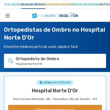
TUA SAÚDE
BUSCAR MÉDICO
AGENDAR EXAME
MÉDICO RESPONDE
NOTÍC
Ortopedistas de Ombro no Hospital
ESPECIALIDADES
Norte D'Or
HOSPITAIS
Encontre médicos perto de você, rápido e fácil:
Ortopedista de Ombro
TUASAUDE.COM
Hospital Norte D'Or
LOCAL
MAIS PRÓXIMO
Hospital Norte D'Or
Rua Carolina Machado, 38 - Cascadura, Rio de Janeiro - RJ