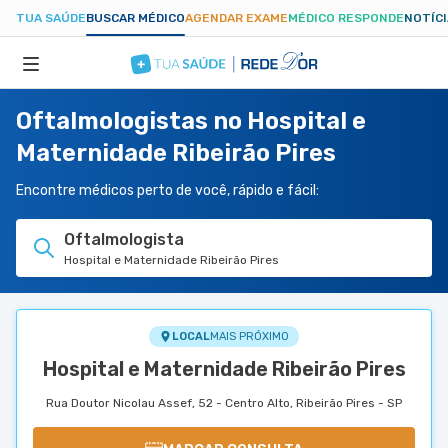
TUA SAÚDE
BUSCAR MÉDICO
AGENDAR EXAME
MÉDICO RESPONDE
NOTÍC
Oftalmologistas no Hospital e
ESPECIALIDADES
Maternidade Ribeirão Pires
HOSPITAIS
Encontre médicos perto de você, rápido e fácil:
Oftalmologista
TUASAUDE.COM
Hospital e Maternidade Ribeirão Pires
LOCAL
MAIS PRÓXIMO
Hospital e Maternidade Ribeirão Pires
Rua Doutor Nicolau Assef, 52 - Centro Alto, Ribeirão Pires - SP