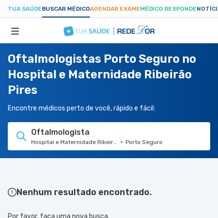
TUA SAÚDE
BUSCAR MÉDICO
AGENDAR EXAME
MÉDICO RESPONDE
NOTÍC
Oftalmologistas Porto Seguro no
ESPECIALIDADES
Hospital e Maternidade Ribeirão
Pires
HOSPITAIS
Encontre médicos perto de você, rápido e fácil:
TUASAUDE.COM
Oftalmologista
Hospital e Maternidade Ribeirão Pires
Porto Seguro
Nenhum resultado encontrado.
Por favor, faça uma nova busca.