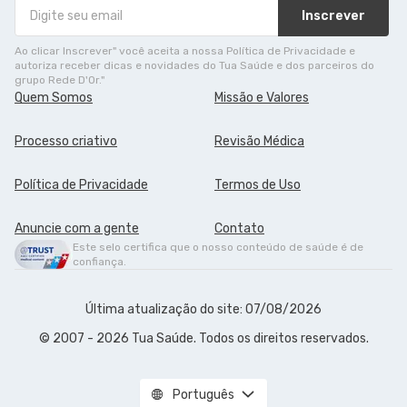
Inscrever
Ao clicar Inscrever" você aceita a nossa Política de Privacidade e
autoriza receber dicas e novidades do Tua Saúde e dos parceiros do
grupo Rede D'Or."
Quem Somos
Missão e Valores
Processo criativo
Revisão Médica
Política de Privacidade
Termos de Uso
Anuncie com a gente
Contato
Este selo certifica que o nosso conteúdo de saúde é de
confiança.
Última atualização do site: 07/08/2026
© 2007 - 2026 Tua Saúde. Todos os direitos reservados.
Português