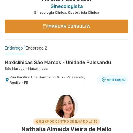
Ginecologista
Ginecologia Clinica, Obstetrícia Clinica
MARCAR CONSULTA
Endereço 1
Endereço 2
Maxiclínicas São Marcos - Unidade Paissandu
São Marcos - Maxclinicas
Rua Pacifico Dos Santos nr. 103 - Paissandu,
VER MAPA
Recife - PE
Maxiclínicas Olinda - Unidade Patteo Olinda
Esperança Olinda - Maxclinicas Patteo
Rua Professor Carmelita Soares de Muniz de
VER MAPA
Araujo nr. 255 - Casa Caiada, Olinda - PE
0.2 KM
DO CENTRO DE ILHA DO LEITE
Nathalia Almeida Vieira de Mello