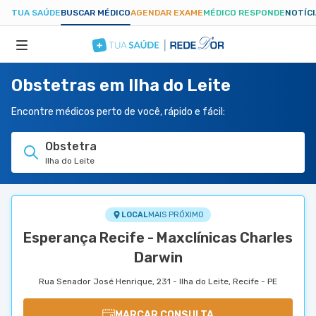
TUA SAÚDE
BUSCAR MÉDICO
AGENDAR EXAME
MÉDICO RESPONDE
NOTÍC
Obstetras em Ilha do Leite
ESPECIALIDADES
Encontre médicos perto de você, rápido e fácil:
HOSPITAIS
Obstetra
Ilha do Leite
TUASAUDE.COM
LOCAL
MAIS PRÓXIMO
Esperança Recife - Maxclínicas Charles
Darwin
Rua Senador José Henrique, 231 - Ilha do Leite, Recife - PE
MARCAR CONSULTA