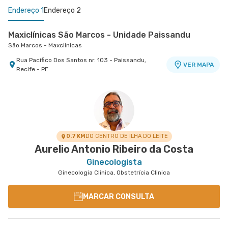
Endereço 1
Endereço 2
Maxiclínicas São Marcos - Unidade Paissandu
São Marcos - Maxclinicas
Rua Pacifico Dos Santos nr. 103 - Paissandu,
VER MAPA
Recife - PE
Maxiclínicas Olinda - Unidade Patteo Olinda
Esperança Olinda - Maxclinicas Patteo
Rua Professor Carmelita Soares de Muniz de
VER MAPA
Araujo nr. 255 - Casa Caiada, Olinda - PE
0.7 KM
DO CENTRO DE ILHA DO LEITE
Aurelio Antonio Ribeiro da Costa
Ginecologista
Ginecologia Clinica, Obstetrícia Clinica
MARCAR CONSULTA