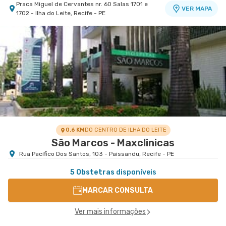
Praca Miguel de Cervantes nr. 60 Salas 1701 e
VER MAPA
1702 - Ilha do Leite, Recife - PE
0.6 KM
DO CENTRO DE ILHA DO LEITE
São Marcos - Maxclinicas
Rua Pacífico Dos Santos, 103 - Paissandu, Recife - PE
5 Obstetras
disponíveis
MARCAR CONSULTA
Ver mais informações