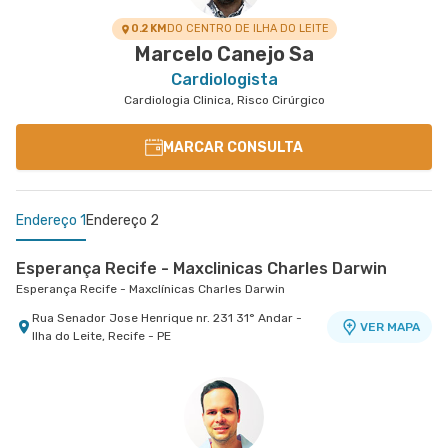
0.2 KM
DO CENTRO DE ILHA DO LEITE
Marcelo Canejo Sa
Cardiologista
Cardiologia Clinica, Risco Cirúrgico
MARCAR CONSULTA
Endereço 1
Endereço 2
Esperança Recife - Maxclinicas Charles Darwin
Esperança Recife - Maxclínicas Charles Darwin
Rua Senador Jose Henrique nr. 231 31° Andar -
VER MAPA
Ilha do Leite, Recife - PE
Maxiclínicas Olinda - Unidade Patteo Olinda
Esperança Olinda - Maxclinicas Patteo
Rua Professor Carmelita Soares de Muniz de
VER MAPA
Araujo nr. 255 - Casa Caiada, Olinda - PE