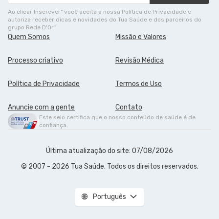
Ao clicar Inscrever" você aceita a nossa Política de Privacidade e
autoriza receber dicas e novidades do Tua Saúde e dos parceiros do
grupo Rede D'Or."
Quem Somos
Missão e Valores
Processo criativo
Revisão Médica
Política de Privacidade
Termos de Uso
Anuncie com a gente
Contato
Este selo certifica que o nosso conteúdo de saúde é de
confiança.
Última atualização do site: 07/08/2026
© 2007 - 2026 Tua Saúde. Todos os direitos reservados.
Português