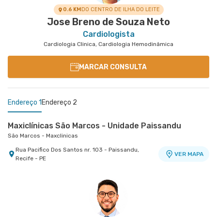
0.6 KM
DO CENTRO DE ILHA DO LEITE
Jose Breno de Souza Neto
Cardiologista
Cardiologia Clinica, Cardiologia Hemodinâmica
MARCAR CONSULTA
Endereço 1
Endereço 2
Maxiclínicas São Marcos - Unidade Paissandu
São Marcos - Maxclinicas
Rua Pacifico Dos Santos nr. 103 - Paissandu,
VER MAPA
Recife - PE
Maxiclínicas Olinda - Unidade Patteo Olinda
Esperança Olinda - Maxclinicas Patteo
Rua Professor Carmelita Soares de Muniz de
VER MAPA
Araujo nr. 255 - Casa Caiada, Olinda - PE