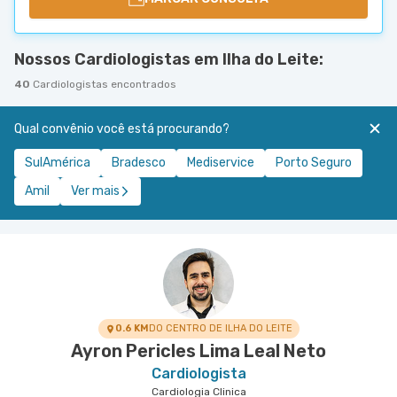
Nossos Cardiologistas em Ilha do Leite:
40
Cardiologistas encontrados
Qual convênio você está procurando?
SulAmérica
Bradesco
Mediservice
Porto Seguro
Amil
Ver mais
0.6 KM
DO CENTRO DE ILHA DO LEITE
Ayron Pericles Lima Leal Neto
Cardiologista
Cardiologia Clinica