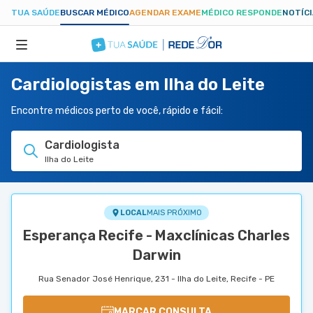
TUA SAÚDE
BUSCAR MÉDICO
AGENDAR EXAME
MÉDICO RESPONDE
NOTÍC
Cardiologistas em Ilha do Leite
ESPECIALIDADES
Encontre médicos perto de você, rápido e fácil:
HOSPITAIS
Cardiologista
Ilha do Leite
TUASAUDE.COM
LOCAL
MAIS PRÓXIMO
Esperança Recife - Maxclínicas Charles
Darwin
Rua Senador José Henrique, 231 - Ilha do Leite, Recife - PE
MARCAR CONSULTA