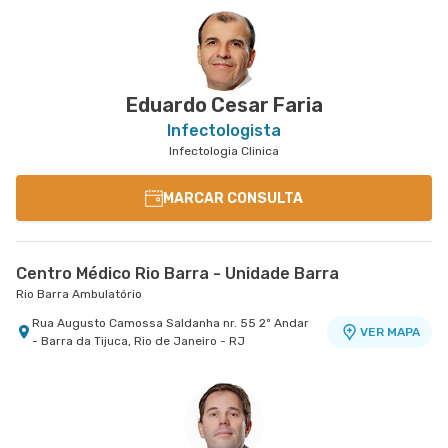
Hospital Barra D'Or I Ayrton Senna
Hospital Rios D'Or
Avenida Ayrton Senna nr. 3079 Área 2 - Barra da
Estrada Dos Tres Rios nr. 1366 - Freguesia
VER MAPA
VER MAPA
Tijuca, Rio de Janeiro - RJ
Jacarepagua, Rio de Janeiro - RJ
Eduardo Cesar Faria
Infectologista
Infectologia Clinica
MARCAR CONSULTA
Centro Médico Rio Barra - Unidade Barra
Rio Barra Ambulatório
Rua Augusto Camossa Saldanha nr. 55 2º Andar
VER MAPA
- Barra da Tijuca, Rio de Janeiro - RJ