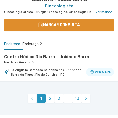
Ginecologista
Ginecologia Clinica, Cirurgia Ginecológica, Ginecologia Endócrina, Núcleo de Endometriose, Cirurgia Oncológica Ginecológica, Reprodução Humana, Ginecologia Oncológica, Ginecologia Videohisteroscopia
Ver mais
MARCAR CONSULTA
Endereço 1
Endereço 2
Centro Médico Rio Barra - Unidade Barra
Rio Barra Ambulatório
Rua Augusto Camossa Saldanha nr. 55 1º Andar
VER MAPA
- Barra da Tijuca, Rio de Janeiro - RJ
Centro Médico Perinatal Barra - Unidade Downtown
Perinatal Barra
Avenida Das Americas nr. 500 Bloco 20, Sala 228
VER MAPA
1
2
3
...
10
- Barra da Tijuca, Rio de Janeiro - RJ