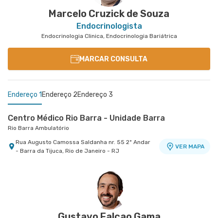
Marcelo Cruzick de Souza
Endocrinologista
Endocrinologia Clinica, Endocrinologia Bariátrica
MARCAR CONSULTA
Endereço 1
Endereço 2
Endereço 3
Centro Médico Rio Barra - Unidade Barra
Rio Barra Ambulatório
Rua Augusto Camossa Saldanha nr. 55 2º Andar
VER MAPA
- Barra da Tijuca, Rio de Janeiro - RJ
Salus Barra
Copa D'Or - Centro Médico Cassino Atlântico
Salus Barra
Hospital Copa D'Or
Avenida Das Americas nr. 4666 3° Andar Centro
Avenida Atlantica nr. 4240 2° Andar Sala 230 -
VER MAPA
Médico 1 - Salas 302 A2 - Barra da Tijuca, Rio de
Copacabana, Rio de Janeiro - RJ
VER MAPA
Janeiro - RJ
Gustavo Falcao Gama