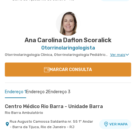
Centro Médico Caxias D'Or- Unidade Marechal
Floriano I
Caxias D'Or Centro Médico
Avenida Perimetral Marechal Floriano nr. 95 1º
Andar - Jardim Vinte e Cinco de Agosto, Duque
VER MAPA
de Caxias - RJ
Ana Carolina Daflon Scoralick
Otorrinolaringologista
Otorrinolaringologia Clinica, Otorrinolaringologia Pediátrica, Medicina do Sono Clinica
Ver mais
MARCAR CONSULTA
Endereço 1
Endereço 2
Endereço 3
Centro Médico Rio Barra - Unidade Barra
Rio Barra Ambulatório
Rua Augusto Camossa Saldanha nr. 55 1º Andar
VER MAPA
- Barra da Tijuca, Rio de Janeiro - RJ
Cemed Barra Pediátrico
Centro Médico Rios D'Or- Unidade Freguesia