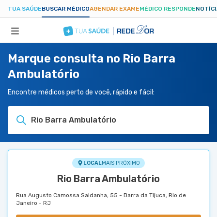
TUA SAÚDE
BUSCAR MÉDICO
AGENDAR EXAME
MÉDICO RESPONDE
NOTÍC
Marque consulta no Rio Barra
ESPECIALIDADES
Ambulatório
HOSPITAIS
Encontre médicos perto de você, rápido e fácil:
Rio Barra Ambulatório
TUASAUDE.COM
LOCAL
MAIS PRÓXIMO
Rio Barra Ambulatório
Rua Augusto Camossa Saldanha, 55 - Barra da Tijuca, Rio de
Janeiro - RJ