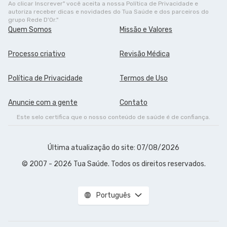
Ao clicar Inscrever" você aceita a nossa Política de Privacidade e
autoriza receber dicas e novidades do Tua Saúde e dos parceiros do
grupo Rede D'Or."
Quem Somos
Missão e Valores
Processo criativo
Revisão Médica
Política de Privacidade
Termos de Uso
Anuncie com a gente
Contato
Este selo certifica que o nosso conteúdo de saúde é de
confiança.
Última atualização do site: 07/08/2026
© 2007 - 2026 Tua Saúde. Todos os direitos reservados.
Português