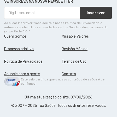
SE INSCREVA NA NOSSA NEWSLETTER
Inscrever
Ao clicar Inscrever" você aceita a nossa Política de Privacidade e
autoriza receber dicas e novidades do Tua Saúde e dos parceiros do
grupo Rede D'Or."
Quem Somos
Missão e Valores
Processo criativo
Revisão Médica
Política de Privacidade
Termos de Uso
Anuncie com a gente
Contato
Este selo certifica que o nosso conteúdo de saúde é de
confiança.
Última atualização do site: 07/08/2026
© 2007 - 2026 Tua Saúde. Todos os direitos reservados.