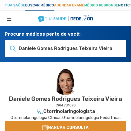
TUA SAÚDE
BUSCAR MÉDICO
AGENDAR EXAME
MÉDICO RESPONDE
NOTÍC
Procure médicos perto de você:
ESPECIALIDADES
Daniele Gomes Rodrigues Teixeira Vieira
HOSPITAIS
TUASAUDE.COM
Daniele Gomes Rodrigues Teixeira Vieira
CRM 781070
Otorrinolaringologista
Otorrinolaringologia Clinica, Otorrinolaringologia Pediátrica,
MARCAR CONSULTA