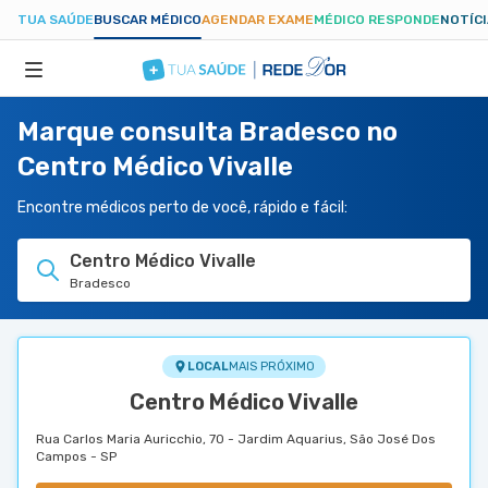
TUA SAÚDE
BUSCAR MÉDICO
AGENDAR EXAME
MÉDICO RESPONDE
NOTÍC
Marque consulta Bradesco no
ESPECIALIDADES
Centro Médico Vivalle
HOSPITAIS
Encontre médicos perto de você, rápido e fácil:
Centro Médico Vivalle
TUASAUDE.COM
Bradesco
LOCAL
MAIS PRÓXIMO
Centro Médico Vivalle
Rua Carlos Maria Auricchio, 70 - Jardim Aquarius, São José Dos
Campos - SP