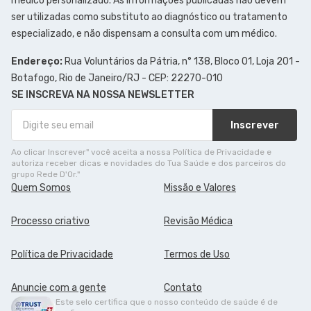
médico personalizado. As informações publicadas não devem
ser utilizadas como substituto ao diagnóstico ou tratamento
especializado, e não dispensam a consulta com um médico.
Endereço:
Rua Voluntários da Pátria, n° 138, Bloco 01, Loja 201 -
Botafogo, Rio de Janeiro/RJ - CEP: 22270-010
SE INSCREVA NA NOSSA NEWSLETTER
Inscrever
Ao clicar Inscrever" você aceita a nossa Política de Privacidade e
autoriza receber dicas e novidades do Tua Saúde e dos parceiros do
grupo Rede D'Or."
Quem Somos
Missão e Valores
Processo criativo
Revisão Médica
Política de Privacidade
Termos de Uso
Anuncie com a gente
Contato
Este selo certifica que o nosso conteúdo de saúde é de