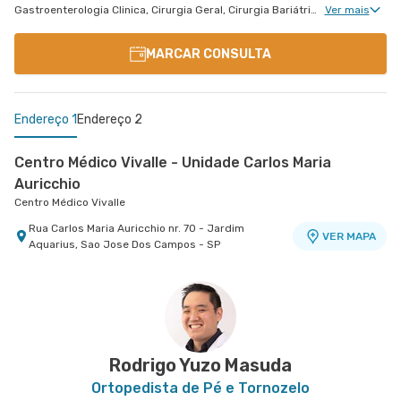
Gastroenterologia Clinica, Cirurgia Geral, Cirurgia Bariátrica, Cirurgia do Aparelho Digestivo
Ver mais
MARCAR CONSULTA
Endereço 1
Endereço 2
Centro Médico Vivalle - Unidade Carlos Maria
Auricchio
Centro Médico Vivalle
Rua Carlos Maria Auricchio nr. 70 - Jardim
VER MAPA
Aquarius, Sao Jose Dos Campos - SP
Centro Médico Antonio Afonso - Unidade Ii Centro
[Clínica de Olhos]
Hospital Antônio Afonso
Rua Quinze de Novembro nr. 85 - Centro, Jacarei
VER MAPA
- SP
Rodrigo Yuzo Masuda
Ortopedista de Pé e Tornozelo