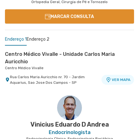
Ortopedia Geral, Cirurgia de Pé e Tornozelo
MARCAR CONSULTA
Endereço 1
Endereço 2
Centro Médico Vivalle - Unidade Carlos Maria
Auricchio
Centro Médico Vivalle
Rua Carlos Maria Auricchio nr. 70 - Jardim
VER MAPA
Aquarius, Sao Jose Dos Campos - SP
Centro Médico São Luiz Morumbi - Unidade Oscar
Americano
Hospital São Luiz Morumbi
Rua Engenheiro Oscar Americano nr. 1010 -
VER MAPA
Morumbi, Sao Paulo - SP
Vinicius Eduardo D Andrea
Endocrinologista
Endocrinologia Clinica, Endocrinologia Bariátrica