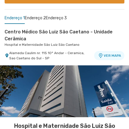
Endereço 1
Endereço 2
Endereço 3
Centro Médico São Luiz São Caetano - Unidade
Cerâmica
Hospital e Maternidade São Luiz São Caetano
Alameda Caulim nr. 115 10° Andar - Ceramica,
VER MAPA
Sao Caetano do Sul - SP
Centro Médico São Luiz Anália Franco - Unidade
Centro Médico São Bernardo - Unidade Álvaro
Francisco Marengo
Guimarães
Hospital e Maternidade São Luiz Anália Franco
Hospital São Luiz São Bernardo
Rua Francisco Marengo nr. 955 Térreo e 11°
Avenida Alvaro Guimaraes nr. 3033 - Assuncao,
VER MAPA
VER MAPA
Andar - Tatuape, Sao Paulo - SP
Sao Bernardo do Campo - SP
Hospital e Maternidade São Luiz São