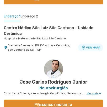
Endereço 1
Endereço 2
Centro Médico São Luiz São Caetano - Unidade
Cerâmica
Hospital e Maternidade São Luiz São Caetano
Alameda Caulim nr. 115 10° Andar - Ceramica,
VER MAPA
Sao Caetano do Sul - SP
Centro Médico Brasil Santo André - Unidade
Tiradentes
Hospital Brasil Santo André
Rua Tiradentes nr. 149 - Vila Dora, Santo Andre -
VER MAPA
SP
Jose Carlos Rodrigues Junior
Neurocirurgião
Cirurgia de Coluna, Neurocirurgia Oncológica, Neurocirurgia de Coluna, Neurocirurgia Pediátrica, Neurologia Pediátrica
Ver mais
MARCAR CONSULTA