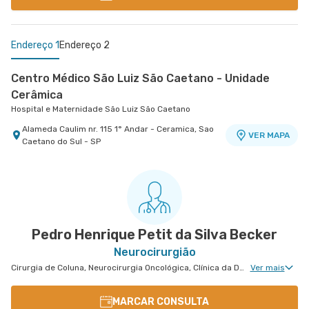
Endereço 1
Endereço 2
Centro Médico São Luiz São Caetano - Unidade
Cerâmica
Hospital e Maternidade São Luiz São Caetano
Alameda Caulim nr. 115 1° Andar - Ceramica, Sao
VER MAPA
Caetano do Sul - SP
Centro Médico São Bernardo - Unidade Álvaro
Guimarães
Hospital São Luiz São Bernardo
Avenida Alvaro Guimaraes nr. 3033 - Assuncao,
VER MAPA
Sao Bernardo do Campo - SP
Pedro Henrique Petit da Silva Becker
Neurocirurgião
Cirurgia de Coluna, Neurocirurgia Oncológica, Clínica da Dor Geral, Neurocirurgia de Coluna, Neurocirurgia Pediátrica, Cirurgia Pediátrica de Coluna
Ver mais
MARCAR CONSULTA