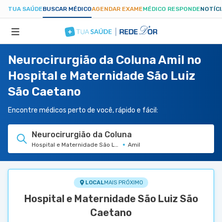
TUA SAÚDE
BUSCAR MÉDICO
AGENDAR EXAME
MÉDICO RESPONDE
NOTÍC
Neurocirurgião da Coluna Amil no
ESPECIALIDADES
Hospital e Maternidade São Luiz
São Caetano
HOSPITAIS
Encontre médicos perto de você, rápido e fácil:
TUASAUDE.COM
Neurocirurgião da Coluna
Hospital e Maternidade São Luiz São Caetano
Amil
LOCAL
MAIS PRÓXIMO
Hospital e Maternidade São Luiz São
Caetano