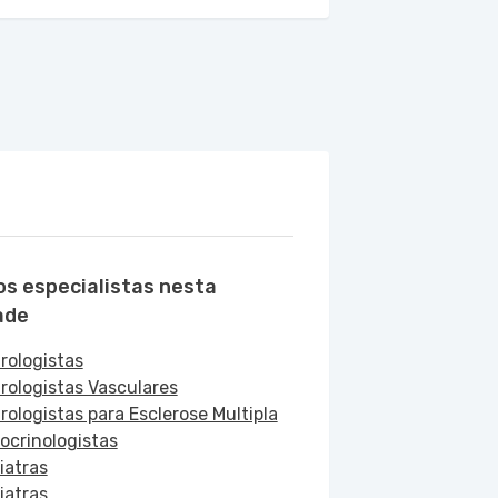
os especialistas nesta
ade
rologistas
rologistas Vasculares
rologistas para Esclerose Multipla
ocrinologistas
iatras
iatras