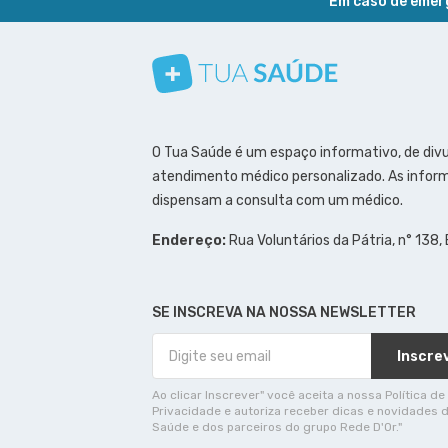
Em caso de emerg
Conheça nosso canal
Siga a gente no Instagram
Siga a gente no Facebook
Siga a gente no Pinterest
O Tua Saúde é um espaço informativo, de div
atendimento médico personalizado. As inform
dispensam a consulta com um médico.
Endereço:
Rua Voluntários da Pátria, n° 138,
SE INSCREVA NA NOSSA NEWSLETTER
Inscre
Ao clicar Inscrever" você aceita a nossa Política de
Privacidade e autoriza receber dicas e novidades 
Saúde e dos parceiros do grupo Rede D'Or."