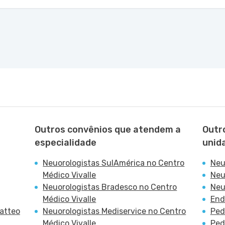
Outros convênios que atendem a
Outr
especialidade
unid
Neuorologistas SulAmérica no Centro
Neu
Médico Vivalle
Neu
Neuorologistas Bradesco no Centro
Neu
Médico Vivalle
End
Patteo
Neuorologistas Mediservice no Centro
Ped
Médico Vivalle
Ped