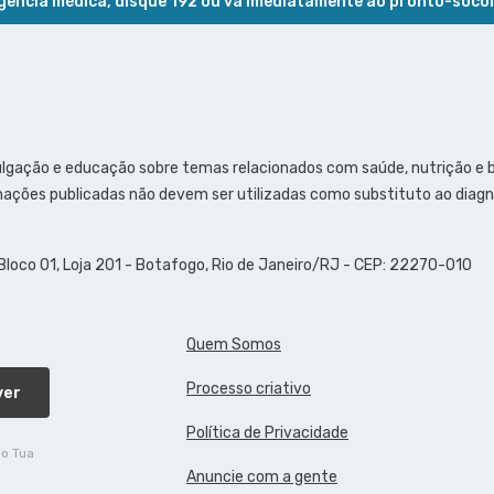
ência médica, disque 192 ou vá imediatamente ao pronto-soco
ulgação e educação sobre temas relacionados com saúde, nutrição e
ações publicadas não devem ser utilizadas como substituto ao diagn
 Bloco 01, Loja 201 - Botafogo, Rio de Janeiro/RJ - CEP: 22270-010
Quem Somos
Processo criativo
ver
Política de Privacidade
do Tua
Anuncie com a gente