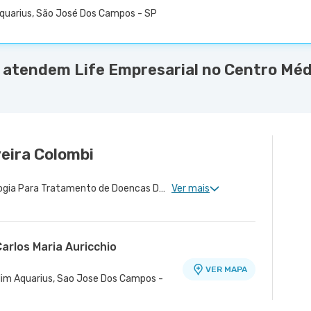
 Aquarius, São José Dos Campos - SP
atendem Life Empresarial no Centro Médi
veira Colombi
Neurologia Clinica, Neurologia Para Tratamento de Doencas Desmielinizantes, Neurologia Para Esclerose Múltipla, Neurologia Vascular
Ver mais
arlos Maria Auricchio
VER MAPA
ardim Aquarius, Sao Jose Dos Campos -