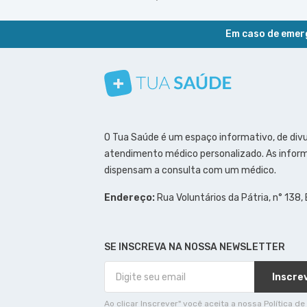
Em caso de emerg
Conheça nosso canal
Siga a gente no Instagram
Siga a gente no Facebook
Siga a gente no Pinterest
O Tua Saúde é um espaço informativo, de div
atendimento médico personalizado. As inform
dispensam a consulta com um médico.
Endereço:
Rua Voluntários da Pátria, n° 138,
SE INSCREVA NA NOSSA NEWSLETTER
Inscre
Ao clicar Inscrever" você aceita a nossa Política de