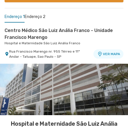
Endereço 1
Endereço 2
Centro Médico São Luiz Anália Franco - Unidade
Francisco Marengo
Hospital e Maternidade São Luiz Anália Franco
Rua Francisco Marengo nr. 955 Térreo e 11°
VER MAPA
Andar - Tatuape, Sao Paulo - SP
Centro Médico Vila Nova Star - Unidade Jk
Vila Nova Star
Avenida Presidente Juscelino Kubitschek nr. 180
VER MAPA
- Vila Nova Conceicao, Sao Paulo - SP
Hospital e Maternidade São Luiz Anália