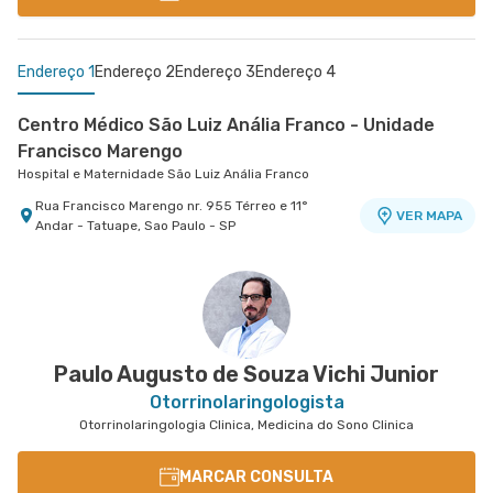
Endereço 1
Endereço 2
Endereço 3
Endereço 4
Centro Médico São Luiz Anália Franco - Unidade
Francisco Marengo
Hospital e Maternidade São Luiz Anália Franco
Rua Francisco Marengo nr. 955 Térreo e 11°
VER MAPA
Andar - Tatuape, Sao Paulo - SP
Centro Médico Vila Nova Conceição
Centro Médico São Luiz Morumbi - Unidade Oscar
Centro Médico São Luiz Alphaville
Hospital São Luiz Itaim
Hospital São Luiz Alphaville
Americano
Hospital São Luiz Morumbi
Rua Bras Cardoso nr. 677 Anexo 699 - Vila Nova
Avenida Marcos Penteado de Ulhoa Rodrigues nr.
VER MAPA
Conceicao, Sao Paulo - SP
939 Edificio Jatobá - Torre Ii 1° Andar - Tambore,
VER MAPA
Rua Engenheiro Oscar Americano nr. 1010 -
VER MAPA
Barueri - SP
Morumbi, Sao Paulo - SP
Paulo Augusto de Souza Vichi Junior
Otorrinolaringologista
Otorrinolaringologia Clinica, Medicina do Sono Clinica
MARCAR CONSULTA