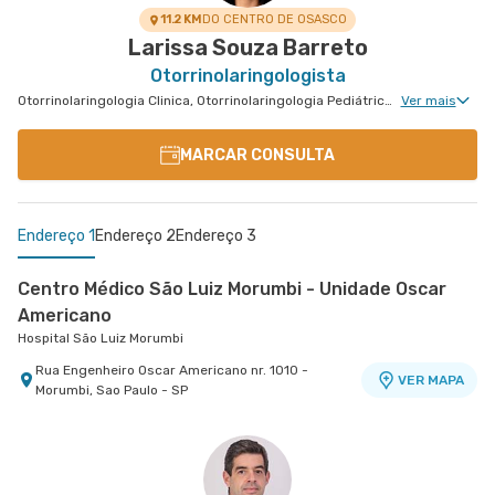
11.2 KM
DO CENTRO DE OSASCO
Larissa Souza Barreto
Otorrinolaringologista
Otorrinolaringologia Clinica, Otorrinolaringologia Pediátrica, Medicina do Sono Clinica
Ver mais
MARCAR CONSULTA
Endereço 1
Endereço 2
Endereço 3
Centro Médico São Luiz Morumbi - Unidade Oscar
Americano
Hospital São Luiz Morumbi
Rua Engenheiro Oscar Americano nr. 1010 -
VER MAPA
Morumbi, Sao Paulo - SP
Centro Médico Santa Isabel - Unidade Dona
Centro Médico São Luiz Anália Franco - Unidade
Veridiana
Francisco Marengo
Hospital Santa Isabel
Hospital e Maternidade São Luiz Anália Franco
Rua Dona Veridiana nr. 311 - Vila Buarque, Sao
Rua Francisco Marengo nr. 955 Térreo e 11°