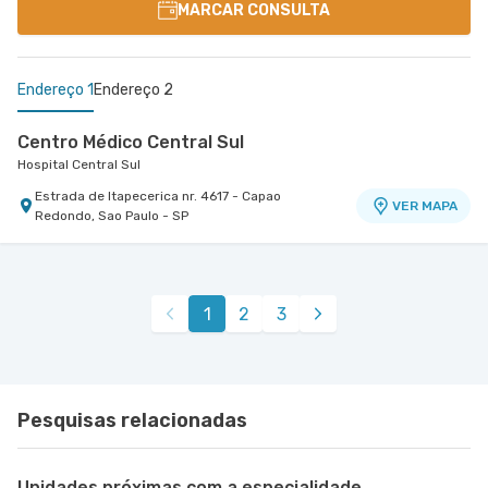
MARCAR CONSULTA
Endereço 1
Endereço 2
Centro Médico Central Sul
Hospital Central Sul
Estrada de Itapecerica nr. 4617 - Capao
VER MAPA
Redondo, Sao Paulo - SP
Centro Médico Santa Isabel - Unidade Dona
Veridiana
Hospital Santa Isabel
1
2
3
Rua Dona Veridiana nr. 311 - Vila Buarque, Sao
VER MAPA
Paulo - SP
Pesquisas relacionadas
Unidades próximas com a especialidade