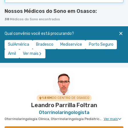
Nossos Médicos do Sono em Osasco:
38
Médicos do Sono encontrados
Qual convênio você está procurando?
SulAmérica
Bradesco
Mediservice
Porto Seguro
Amil
Ver mais
1.8 KM
DO CENTRO DE OSASCO
Leandro Parrilla Foltran
Otorrinolaringologista
Otorrinolaringologia Clinica, Otorrinolaringologia Pediátrica, Medicina do Sono Clinica
Ver mais