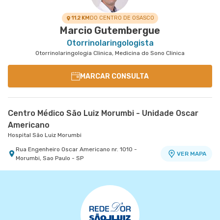
VER MAPA
VER MAPA
Paulo - SP
Andar - Tatuape, Sao Paulo - SP
11.2 KM
DO CENTRO DE OSASCO
Marcio Gutembergue
Otorrinolaringologista
Otorrinolaringologia Clinica, Medicina do Sono Clinica
MARCAR CONSULTA
Centro Médico São Luiz Morumbi - Unidade Oscar
Americano
Hospital São Luiz Morumbi
Rua Engenheiro Oscar Americano nr. 1010 -
VER MAPA
Morumbi, Sao Paulo - SP