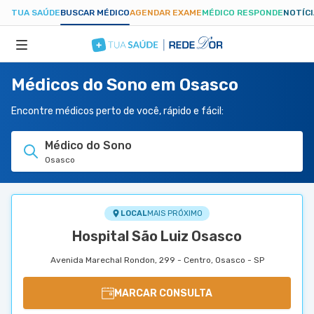
TUA SAÚDE
BUSCAR MÉDICO
AGENDAR EXAME
MÉDICO RESPONDE
NOTÍC
Médicos do Sono em Osasco
ESPECIALIDADES
Encontre médicos perto de você, rápido e fácil:
HOSPITAIS
Médico do Sono
Osasco
TUASAUDE.COM
LOCAL
MAIS PRÓXIMO
Hospital São Luiz Osasco
Avenida Marechal Rondon, 299 - Centro, Osasco - SP
MARCAR CONSULTA