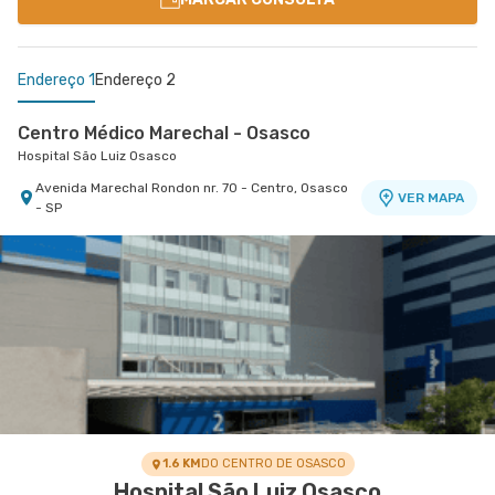
Endereço 1
Endereço 2
Centro Médico Marechal - Osasco
Hospital São Luiz Osasco
Avenida Marechal Rondon nr. 70 - Centro, Osasco
VER MAPA
- SP
Casa do Pulmão Itaim - Edifício Visionaire
Itaim - Casa do Pulmão
Rua Doutor Alceu de Campos Rodrigues nr. 46
Casa do Pulmão 7° Andar - Vila Nova Conceicao,
VER MAPA
Sao Paulo - SP
1.6 KM
DO CENTRO DE OSASCO
Hospital São Luiz Osasco