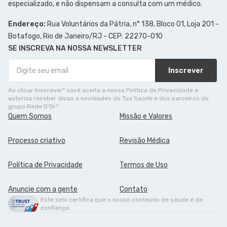
especializado, e não dispensam a consulta com um médico.
Endereço:
Rua Voluntários da Pátria, n° 138, Bloco 01, Loja 201 -
Botafogo, Rio de Janeiro/RJ - CEP: 22270-010
SE INSCREVA NA NOSSA NEWSLETTER
Inscrever
Ao clicar Inscrever" você aceita a nossa Política de Privacidade e
autoriza receber dicas e novidades do Tua Saúde e dos parceiros do
grupo Rede D'Or."
Quem Somos
Missão e Valores
Processo criativo
Revisão Médica
Política de Privacidade
Termos de Uso
Anuncie com a gente
Contato
Este selo certifica que o nosso conteúdo de saúde é de
confiança.