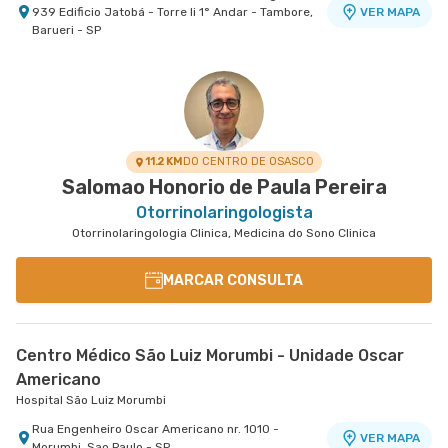
939 Edificio Jatobá - Torre Ii 1° Andar - Tambore,
VER MAPA
Barueri - SP
Centro Médico São Luiz Morumbi - Unidade Oscar
Centro Médico Vila Nova Conceição
Centro Médico São Luiz Anália Franco - Unidade
Hospital São Luiz Itaim
Americano
Francisco Marengo
Hospital São Luiz Morumbi
Hospital e Maternidade São Luiz Anália Franco
Rua Bras Cardoso nr. 677 Anexo 699 - Vila Nova
VER MAPA
Conceicao, Sao Paulo - SP
Rua Engenheiro Oscar Americano nr. 1010 -
Rua Francisco Marengo nr. 955 Térreo e 11°
VER MAPA
VER MAPA
Morumbi, Sao Paulo - SP
Andar - Tatuape, Sao Paulo - SP
11.2 KM
DO CENTRO DE OSASCO
Salomao Honorio de Paula Pereira
Otorrinolaringologista
Otorrinolaringologia Clinica, Medicina do Sono Clinica
MARCAR CONSULTA
Centro Médico São Luiz Morumbi - Unidade Oscar
Americano
Hospital São Luiz Morumbi
Rua Engenheiro Oscar Americano nr. 1010 -
VER MAPA
Morumbi, Sao Paulo - SP