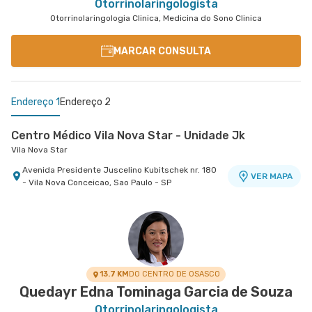
Otorrinolaringologista
Otorrinolaringologia Clinica, Medicina do Sono Clinica
MARCAR CONSULTA
Endereço 1
Endereço 2
Centro Médico Vila Nova Star - Unidade Jk
Vila Nova Star
Avenida Presidente Juscelino Kubitschek nr. 180
VER MAPA
- Vila Nova Conceicao, Sao Paulo - SP
Centro Médico São Luiz Anália Franco - Unidade
Francisco Marengo
Hospital e Maternidade São Luiz Anália Franco
Rua Francisco Marengo nr. 955 Térreo e 11°
VER MAPA
Andar - Tatuape, Sao Paulo - SP
13.7 KM
DO CENTRO DE OSASCO
Quedayr Edna Tominaga Garcia de Souza
Otorrinolaringologista