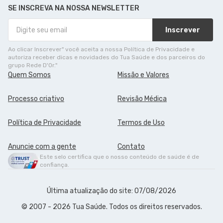
SE INSCREVA NA NOSSA NEWSLETTER
Inscrever
Ao clicar Inscrever" você aceita a nossa Política de Privacidade e
autoriza receber dicas e novidades do Tua Saúde e dos parceiros do
grupo Rede D'Or."
Quem Somos
Missão e Valores
Processo criativo
Revisão Médica
Política de Privacidade
Termos de Uso
Anuncie com a gente
Contato
Este selo certifica que o nosso conteúdo de saúde é de
confiança.
Última atualização do site: 07/08/2026
© 2007 - 2026 Tua Saúde. Todos os direitos reservados.