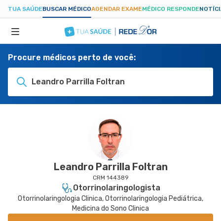
TUA SAÚDE
BUSCAR MÉDICO
AGENDAR EXAME
MÉDICO RESPONDE
NOTÍC
Procure médicos perto de você:
ESPECIALIDADES
Leandro Parrilla Foltran
HOSPITAIS
TUASAUDE.COM
Leandro Parrilla Foltran
CRM 144389
Otorrinolaringologista
Otorrinolaringologia Clinica, Otorrinolaringologia Pediátrica,
Medicina do Sono Clinica