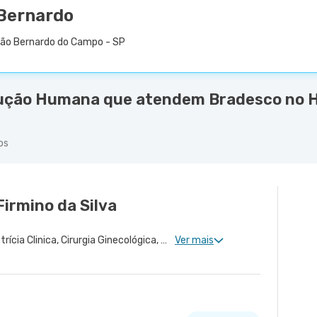
 Bernardo
São Bernardo do Campo - SP
ução Humana que atendem Bradesco no Ho
os
Firmino da Silva
Ginecologia Clinica, Obstetrícia Clinica, Cirurgia Ginecológica, Núcleo de Endometriose, Cirurgia Oncológica Ginecológica, Uroginecologia, Cirurgia Robótica Ginecológica, Reprodução Humana, Ginecologia Oncológica, Miomatose Uterina(Miomas), Ginecologia Videohisteroscopia
Ver mais