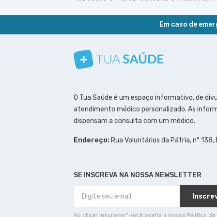
Em caso de emerg
Conheça nosso canal
Siga a gente no Instagram
Siga a gente no Facebook
Siga a gente no Pinterest
O Tua Saúde é um espaço informativo, de div
atendimento médico personalizado. As inform
dispensam a consulta com um médico.
Endereço:
Rua Voluntários da Pátria, n° 138,
SE INSCREVA NA NOSSA NEWSLETTER
Inscre
Ao clicar Inscrever" você aceita a nossa Política de