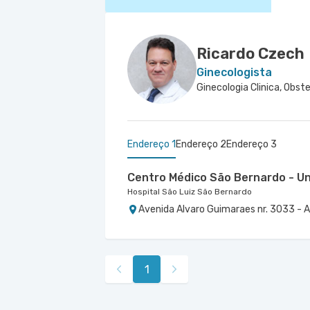
Ricardo Czech
Ginecologista
Endereço 1
Endereço 2
Endereço 3
Centro Médico São Bernardo - U
Hospital São Luiz São Bernardo
Avenida Alvaro Guimaraes nr. 3033 - 
Centro Médico Brasil Mauá - Uni
Centro Médico Ribeirão Pires - U
Hospital Brasil Mauá
Hospital e Maternidade Ribeirão Pires
Rua Martim Afonso nr. 114 - Vila Bocai
Rua Major Cardim nr. 461 - Suissa, Ribe
1