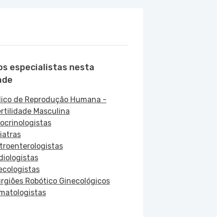
os especialistas nesta
ade
ico de Reprodução Humana -
ertilidade Masculina
ocrinologistas
iatras
troenterologistas
diologistas
ecologistas
urgiões Robótico Ginecológicos
matologistas