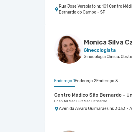
Rua Jose Versolato nr. 101 Centro Méd
Bernardo do Campo - SP
Monica Silva C
Ginecologista
Endereço 1
Endereço 2
Endereço 3
Centro Médico São Bernardo - U
Hospital São Luiz São Bernardo
Avenida Alvaro Guimaraes nr. 3033 - 
Centro Médico Brasil Mauá - Uni
Centro Médico Ribeirão Pires - U
Hospital Brasil Mauá
Hospital e Maternidade Ribeirão Pires
Rua Martim Afonso nr. 114 - Vila Bocai
Rua Major Cardim nr. 461 - Suissa, Ribe