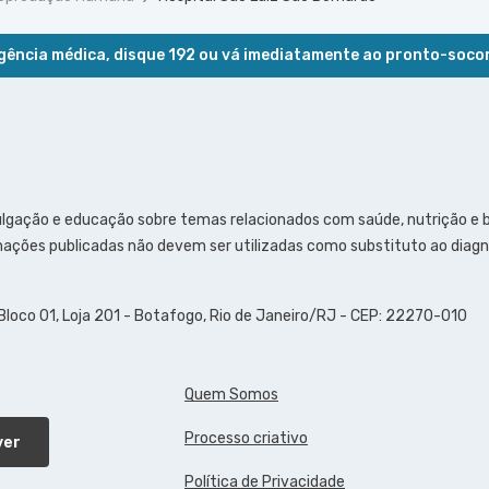
ência médica, disque 192 ou vá imediatamente ao pronto-soco
ulgação e educação sobre temas relacionados com saúde, nutrição e
ações publicadas não devem ser utilizadas como substituto ao diagn
 Bloco 01, Loja 201 - Botafogo, Rio de Janeiro/RJ - CEP: 22270-010
Quem Somos
Processo criativo
ver
Política de Privacidade