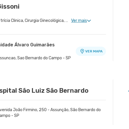
Gissoni
Ginecologia Clinica, Obstetrícia Clinica, Cirurgia Ginecológica, Ginecologia Endócrina, Reprodução Humana, Ginecologia Oncológica
Ver mais
nidade Álvaro Guimarães
VER MAPA
Assuncao, Sao Bernardo do Campo - SP
spital São Luiz São Bernardo
venida João Firmino, 250 - Assunção, São Bernardo do
ampo - SP