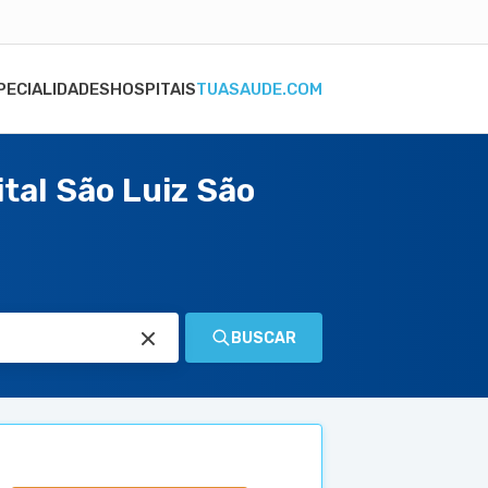
PECIALIDADES
HOSPITAIS
TUASAUDE.COM
al São Luiz São
BUSCAR