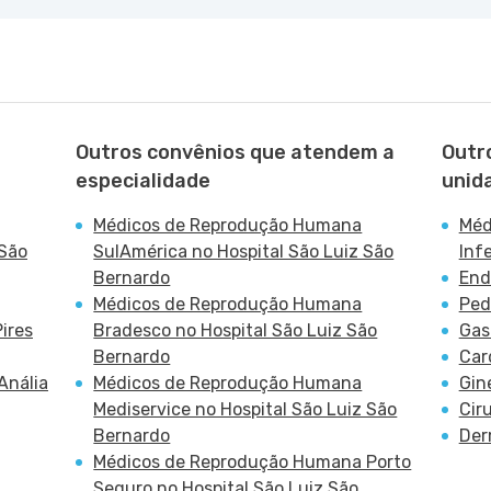
Outros convênios que atendem a
Outr
especialidade
unid
Médicos de Reprodução Humana
Méd
 São
SulAmérica no Hospital São Luiz São
Inf
Bernardo
End
Médicos de Reprodução Humana
Ped
ires
Bradesco no Hospital São Luiz São
Gas
Bernardo
Car
Anália
Médicos de Reprodução Humana
Gin
Mediservice no Hospital São Luiz São
Cir
Bernardo
Der
Médicos de Reprodução Humana Porto
Seguro no Hospital São Luiz São