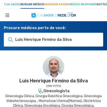
TUA SAÚDE
BUSCAR MÉDICO
AGENDAR EXAME
MÉDICO RESPONDE
NOTÍC
Procure médicos perto de você:
ESPECIALIDADES
Luis Henrique Firmino da Silva
HOSPITAIS
TUASAUDE.COM
Luis Henrique Firmino da Silva
CRM 117176
Ginecologista
Ginecologia Clinica, Cirurgia Robótica Ginecológica, Ginecologia
Videohisteroscopia, , Miomatose Uterina(Miomas), Obstetrícia
Clinica, Ginecologia Oncológica, Cirurgia Ginecológica,