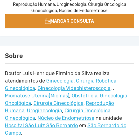
Reprodução Humana, Uroginecologia, Cirurgia Oncológica
Ginecológica, Núcleo de Endometriose
MARCAR CONSULTA
Sobre
Doutor Luis Henrique Firmino da Silva realiza
atendimentos de
Ginecologia
,
Cirurgia Robótica
Ginecológica
,
Ginecologia Videohisteroscopia
,
,
Miomatose Uterina(Miomas)
,
Obstetrícia
,
Ginecologia
Oncológica
,
Cirurgia Ginecológica
,
Reprodução
Humana
,
Uroginecologia
,
Cirurgia Oncológica
Ginecológica
,
Núcleo de Endometriose
na unidade
Hospital São Luiz São Bernardo
em
São Bernardo do
Campo
.