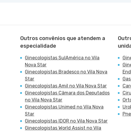
Outros convênios que atendem a
Outr
especialidade
unid
Ginecologistas SulAmérica no Vila
Gin
Nova Star
Gin
Ginecologistas Bradesco no Vila Nova
End
Star
Gas
Ginecologistas Amil no Vila Nova Star
Car
Ginecologistas Câmara dos Deputados
Cir
no Vila Nova Star
Ort
Ginecologistas Unimed no Vila Nova
Uro
Star
Pne
Ginecologistas IDOR no Vila Nova Star
Ginecologistas World Assist no Vila