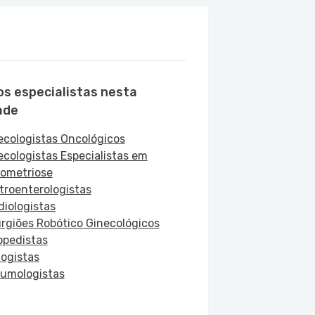
os especialistas nesta
ade
ecologistas Oncológicos
ecologistas Especialistas em
ometriose
troenterologistas
diologistas
urgiões Robótico Ginecológicos
opedistas
logistas
umologistas