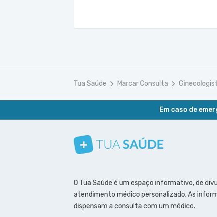
Tua Saúde
Marcar Consulta
Ginecologis
Em caso de emerg
Conheça nosso canal
Siga a gente no Instagram
Siga a gente no Facebook
Siga a gente no Pinterest
O Tua Saúde é um espaço informativo, de div
atendimento médico personalizado. As inform
dispensam a consulta com um médico.