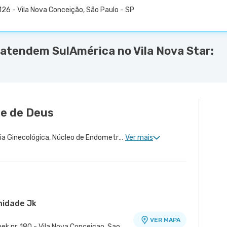
26 - Vila Nova Conceição, São Paulo - SP
 atendem SulAmérica no Vila Nova Star:
ne de Deus
Ginecologia Clinica, Cirurgia Ginecológica, Núcleo de Endometriose, Uroginecologia, Cirurgia Robótica Geral, Miomatose Uterina(Miomas), Ginecologia Videohisteroscopia
Ver mais
nidade Jk
VER MAPA
ek nr. 180 - Vila Nova Conceicao, Sao