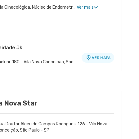
Ginecologia Clinica, Cirurgia Ginecológica, Núcleo de Endometriose, Cirurgia Robótica Ginecológica, Miomatose Uterina(Miomas)
Ver mais
nidade Jk
VER MAPA
ek nr. 180 - Vila Nova Conceicao, Sao
idade Dona Veridiana
VER MAPA
ue, Sao Paulo - SP
la Nova Star
ua Doutor Alceu de Campos Rodrigues, 126 - Vila Nova
onceição, São Paulo - SP