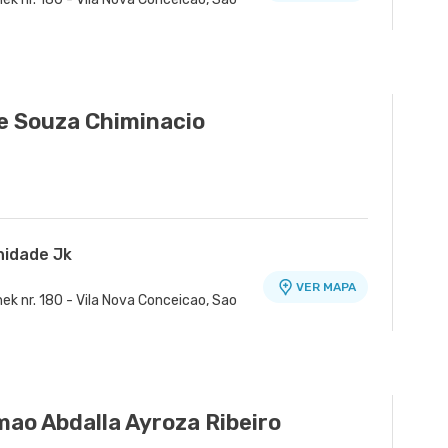
nidade Healthplace
VER MAPA
VER MAPA
nr. 229 Conj. 807 8º Andar - Vila Nova
12 - Parque Campolim, Sorocaba - SP
e Souza Chiminacio
nidade Jk
VER MAPA
ek nr. 180 - Vila Nova Conceicao, Sao
mao Abdalla Ayroza Ribeiro