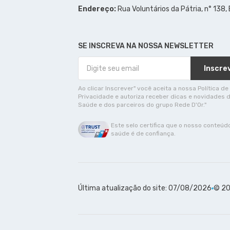
Endereço:
Rua Voluntários da Pátria, n° 138,
SE INSCREVA NA NOSSA NEWSLETTER
Inscre
Ao clicar Inscrever" você aceita a nossa Política de
Privacidade e autoriza receber dicas e novidades 
Saúde e dos parceiros do grupo Rede D'Or."
Este selo certifica que o nosso conteúd
saúde é de confiança.
Última atualização do site: 07/08/2026
© 20