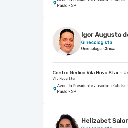
Paulo - SP
Centro Médico São Luiz Itaim - U
Itaim - Clínica Avella e Deus
Hospital São Luiz Itaim
Itaim - Clínica Avella e Deus
Rua Doutor Alceu de Campos Rodrigues 
Rua Octaviano Gozzano nr. 216 Sala 1
Conceicao, Sao Paulo - SP
Igor Augusto d
Ginecologista
Ginecologia Clinica
Centro Médico Vila Nova Star - U
Vila Nova Star
Avenida Presidente Juscelino Kubitsch
Paulo - SP
Helizabet Salo