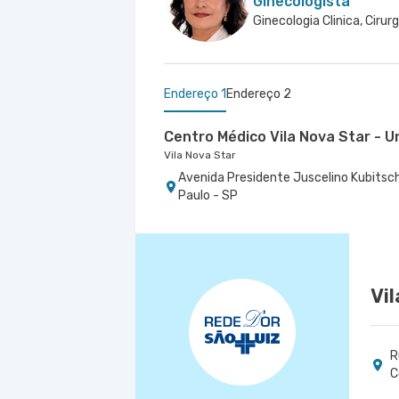
Ginecologista
Endereço 1
Endereço 2
Centro Médico Vila Nova Star - U
Vila Nova Star
Avenida Presidente Juscelino Kubitsch
Paulo - SP
Centro Médico Santa Isabel - Un
Hospital Santa Isabel
Rua Dona Veridiana nr. 311 - Vila Buarq
Vi
R
C