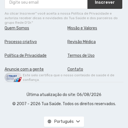
Inscrever
Ao clicar Inscrever" você aceita a nossa Política de Privacidade e
autoriza receber dicas e novidades do Tua Saúde e dos parceiros do
grupo Rede D'Or."
Quem Somos
Missão e Valores
Processo criativo
Revisão Médica
Política de Privacidade
Termos de Uso
Anuncie com a gente
Contato
Este selo certifica que o nosso conteúdo de saúde é de
confiança.
Última atualização do site: 06/08/2026
© 2007 - 2026 Tua Saúde. Todos os direitos reservados.
Português