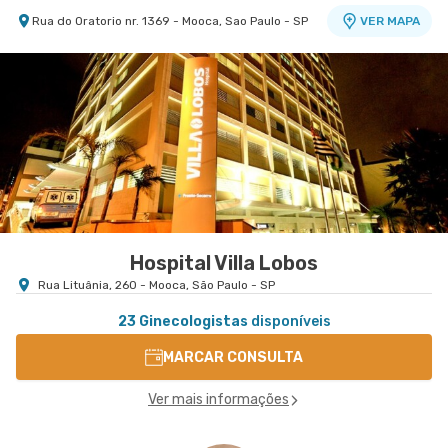
Rua do Oratorio nr. 1369 - Mooca, Sao Paulo - SP
VER MAPA
Centro Médico Marengo
Centro Médico São Luiz Itaim - Unidade Healthplace
Hospital e Maternidade São Luiz Anália Franco
Hospital São Luiz Itaim
Rua Francisco Marengo nr. 955 5º Andar -
Rua Doutor Alceu de Campos Rodrigues nr. 229
VER MAPA
Tatuape, Sao Paulo - SP
Conj. 807 8º Andar - Vila Nova Conceicao, Sao
VER MAPA
Paulo - SP
Hospital Villa Lobos
Rua Lituânia, 260 - Mooca, São Paulo - SP
23 Ginecologistas
disponíveis
MARCAR CONSULTA
Ver mais informações