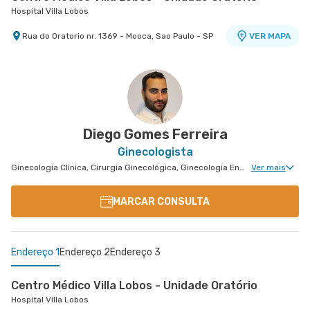
Hospital Villa Lobos
Rua do Oratorio nr. 1369 - Mooca, Sao Paulo - SP
VER MAPA
Centro Médico Vivalle - Unidade Carlos Maria
Auricchio
Centro Médico Vivalle
Rua Carlos Maria Auricchio nr. 70 - Jardim
VER MAPA
Aquarius, Sao Jose Dos Campos - SP
Diego Gomes Ferreira
Ginecologista
Ginecologia Clinica, Cirurgia Ginecológica, Ginecologia Endócrina, Núcleo de Endometriose, Cirurgia Oncológica Ginecológica, Uroginecologia, Cirurgia Robótica Ginecológica, Ginecologia Oncológica, Miomatose Uterina(Miomas), Ginecologia Videohisteroscopia
Ver mais
MARCAR CONSULTA
Endereço 1
Endereço 2
Endereço 3
Centro Médico Villa Lobos - Unidade Oratório
Hospital Villa Lobos