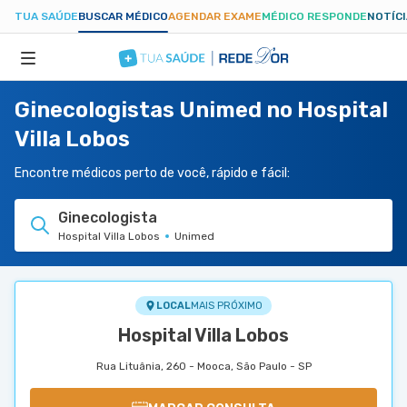
TUA SAÚDE
BUSCAR MÉDICO
AGENDAR EXAME
MÉDICO RESPONDE
NOTÍC
Ginecologistas Unimed no Hospital
ESPECIALIDADES
Villa Lobos
HOSPITAIS
Encontre médicos perto de você, rápido e fácil:
Ginecologista
TUASAUDE.COM
Hospital Villa Lobos
Unimed
LOCAL
MAIS PRÓXIMO
Hospital Villa Lobos
Rua Lituânia, 260 - Mooca, São Paulo - SP