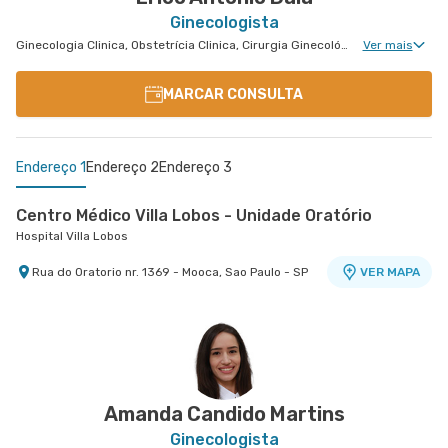
Ginecologista
Ginecologia Clinica, Obstetrícia Clinica, Cirurgia Ginecológica, Mastologia Clinica, Cirurgia de Mama
Ver mais
MARCAR CONSULTA
Endereço 1
Endereço 2
Endereço 3
Centro Médico Villa Lobos - Unidade Oratório
Hospital Villa Lobos
Rua do Oratorio nr. 1369 - Mooca, Sao Paulo - SP
VER MAPA
Anália Franco - Centro de Investigações Mamárias
Centro Médico Belmonte
Anália Franco - Centro de Investigações Mamárias
Alphaville - Consultório Médico Belmonte
Avenida Paes de Barros nr. 1356 - Mooca, Sao
Rua Barao de Itauna nr. 444 - Alto da Lapa, Sao
VER MAPA
VER MAPA
Paulo - SP
Paulo - SP
Amanda Candido Martins
Ginecologista