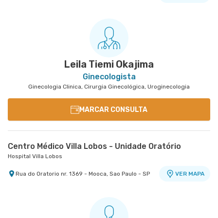
Centro Médico Central do Tatuapé - Unidade
Atenção Primária A Saude
Hospital Central do Tatuapé (Aviccena)
Avenida Alvaro Ramos nr. 896 6º Andar - Quarta
VER MAPA
Parada, Sao Paulo - SP
Leila Tiemi Okajima
Ginecologista
Ginecologia Clinica, Cirurgia Ginecológica, Uroginecologia
MARCAR CONSULTA
Centro Médico Villa Lobos - Unidade Oratório
Hospital Villa Lobos
Rua do Oratorio nr. 1369 - Mooca, Sao Paulo - SP
VER MAPA