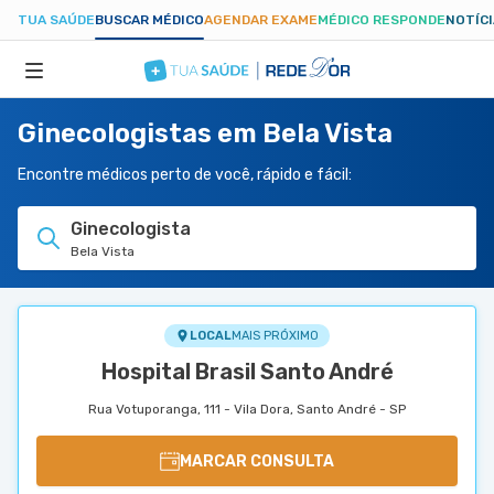
TUA SAÚDE
BUSCAR MÉDICO
AGENDAR EXAME
MÉDICO RESPONDE
NOTÍC
Ginecologistas em Bela Vista
ESPECIALIDADES
Encontre médicos perto de você, rápido e fácil:
HOSPITAIS
Ginecologista
Bela Vista
TUASAUDE.COM
LOCAL
MAIS PRÓXIMO
Hospital Brasil Santo André
Rua Votuporanga, 111 - Vila Dora, Santo André - SP
MARCAR CONSULTA