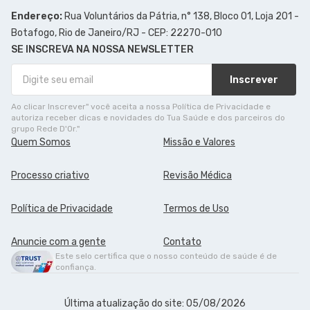
Endereço:
Rua Voluntários da Pátria, n° 138, Bloco 01, Loja 201 -
Botafogo, Rio de Janeiro/RJ - CEP: 22270-010
SE INSCREVA NA NOSSA NEWSLETTER
Inscrever
Ao clicar Inscrever" você aceita a nossa Política de Privacidade e
autoriza receber dicas e novidades do Tua Saúde e dos parceiros do
grupo Rede D'Or."
Quem Somos
Missão e Valores
Processo criativo
Revisão Médica
Política de Privacidade
Termos de Uso
Anuncie com a gente
Contato
Este selo certifica que o nosso conteúdo de saúde é de
confiança.
Última atualização do site: 05/08/2026