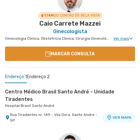
Alameda Caulim nr. 115 1° Andar - Ceramica, Sao
VER MAPA
Caetano do Sul - SP
1.1 KM
DO CENTRO DE BELA VISTA
Caio Carrete Mazzei
Ginecologista
Ginecologia Clinica, Obstetrícia Clinica, Cirurgia Ginecológica, Mastologia Clinica, Cirurgia de Mama, Oncologia Mamária
Ver mais
MARCAR CONSULTA
Endereço 1
Endereço 2
Centro Médico Brasil Santo André - Unidade
Tiradentes
Hospital Brasil Santo André
Rua Tiradentes nr. 149 - Vila Dora, Santo Andre -
VER MAPA
SP
Centro Médico São Luiz Itaim - Unidade Healthplace
Hospital São Luiz Itaim