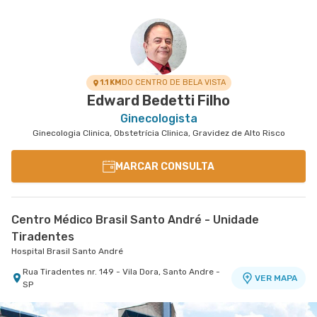
Centro Médico Bartira - Unidade Alfredo Maluf
Hospital Bartira
Avenida Alfredo Maluf nr. 451 - Jardim Santo
VER MAPA
Antonio, Santo Andre - SP
1.1 KM
DO CENTRO DE BELA VISTA
Edward Bedetti Filho
Ginecologista
Ginecologia Clinica, Obstetrícia Clinica, Gravidez de Alto Risco
MARCAR CONSULTA
Centro Médico Brasil Santo André - Unidade
Tiradentes
Hospital Brasil Santo André
Rua Tiradentes nr. 149 - Vila Dora, Santo Andre -
VER MAPA
SP