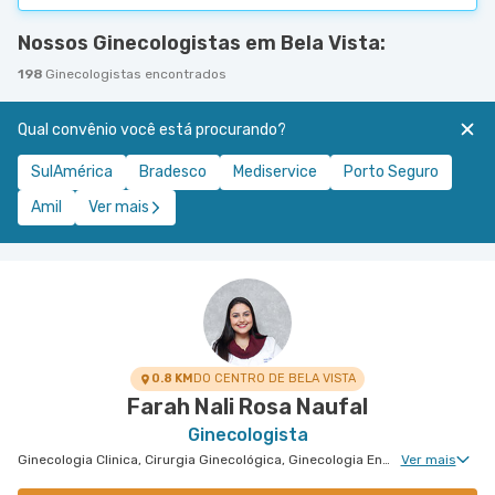
Nossos Ginecologistas em Bela Vista:
198
Ginecologistas encontrados
Qual convênio você está procurando?
SulAmérica
Bradesco
Mediservice
Porto Seguro
Amil
Ver mais
0.8 KM
DO CENTRO DE BELA VISTA
Farah Nali Rosa Naufal
Ginecologista
Ginecologia Clinica, Cirurgia Ginecológica, Ginecologia Endócrina, Núcleo de Endometriose, Cirurgia Robótica Ginecológica, Ginecologia Oncológica, Miomatose Uterina(Miomas), Ginecologia Videohisteroscopia
Ver mais