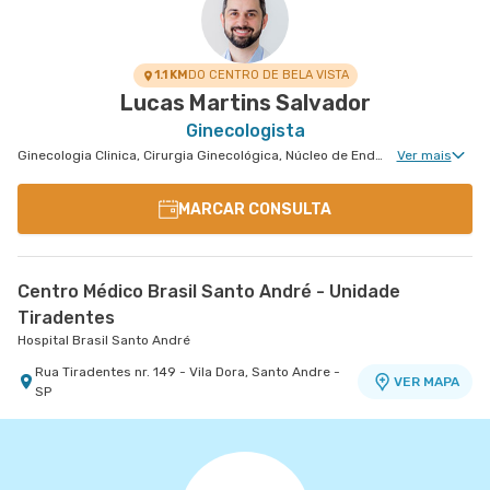
Rua Doutor Alceu de Campos Rodrigues nr. 229
Conj. 807 8º Andar - Vila Nova Conceicao, Sao
VER MAPA
Paulo - SP
1.1 KM
DO CENTRO DE BELA VISTA
Lucas Martins Salvador
Ginecologista
Ginecologia Clinica, Cirurgia Ginecológica, Núcleo de Endometriose, Miomatose Uterina(Miomas), Ginecologia Videohisteroscopia
Ver mais
MARCAR CONSULTA
Centro Médico Brasil Santo André - Unidade
Tiradentes
Hospital Brasil Santo André
Rua Tiradentes nr. 149 - Vila Dora, Santo Andre -
VER MAPA
SP