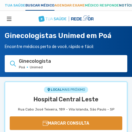
TUA SAÚDE
BUSCAR MÉDICO
AGENDAR EXAME
MÉDICO RESPONDE
NOTÍC
Ginecologistas Unimed em Poá
ESPECIALIDADES
Encontre médicos perto de você, rápido e fácil:
HOSPITAIS
Ginecologista
Poá
Unimed
TUASAUDE.COM
LOCAL
MAIS PRÓXIMO
Hospital Central Leste
Rua Cabo José Teixeira, 189 - Vila Iolanda, São Paulo - SP
MARCAR CONSULTA