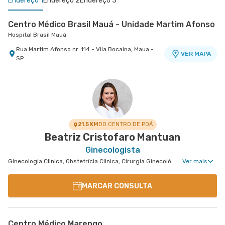
Endereço 1
Endereço 2
Endereço 3
Centro Médico Brasil Mauá - Unidade Martim Afonso
Hospital Brasil Mauá
Rua Martim Afonso nr. 114 - Vila Bocaina, Maua -
VER MAPA
SP
Centro Médico Ribeirão Pires - Unidade Major
Centro Médico São Bernardo - Unidade Álvaro
Cardim
Guimarães
Hospital e Maternidade Ribeirão Pires
Hospital São Luiz São Bernardo
Rua Major Cardim nr. 461 - Suissa, Ribeirao Pires
Avenida Alvaro Guimaraes nr. 3033 - Assuncao,
VER MAPA
VER MAPA
- SP
Sao Bernardo do Campo - SP
21.5 KM
DO CENTRO DE POÁ
Beatriz Cristofaro Mantuan
Ginecologista
Ginecologia Clinica, Obstetrícia Clinica, Cirurgia Ginecológica, Reprodução Humana, Ginecologia Videohisteroscopia
Ver mais
MARCAR CONSULTA
Centro Médico Marengo