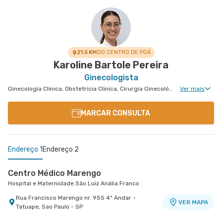
Cerâmica
Hospital e Maternidade São Luiz São Caetano
Alameda Caulim nr. 115 1° Andar - Ceramica, Sao
VER MAPA
Caetano do Sul - SP
21.5 KM
DO CENTRO DE POÁ
Karoline Bartole Pereira
Ginecologista
Ginecologia Clinica, Obstetrícia Clinica, Cirurgia Ginecológica, Núcleo de Endometriose, Cirurgia Oncológica Ginecológica, Ginecologia Oncológica, Miomatose Uterina(Miomas), Ginecologia Videohisteroscopia
Ver mais
MARCAR CONSULTA
Endereço 1
Endereço 2
Centro Médico Marengo
Hospital e Maternidade São Luiz Anália Franco
Rua Francisco Marengo nr. 955 4º Andar -
VER MAPA
Tatuape, Sao Paulo - SP
Centro Médico São Luiz São Caetano - Unidade