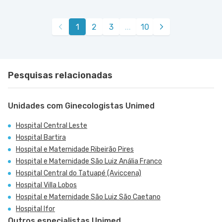
Jabaquara - Clínica São Remo
Avenida Joao Barreto de Menezes nr. 677 - Vila
VER MAPA
1
2
3
...
10
Santa Catarina, Sao Paulo - SP
Pesquisas relacionadas
Unidades com Ginecologistas Unimed
Hospital Central Leste
Hospital Bartira
Hospital e Maternidade Ribeirão Pires
Hospital e Maternidade São Luiz Anália Franco
Hospital Central do Tatuapé (Aviccena)
Hospital Villa Lobos
Hospital e Maternidade São Luiz São Caetano
Hospital Ifor
Outros especialistas Unimed