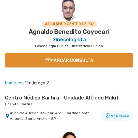
Hospital Brasil Santo André
Avenida Portugal nr. 875 - Centro, Santo Andre -
VER MAPA
SP
20.8 KM
DO CENTRO DE POÁ
Agnaldo Benedito Coyocari
Ginecologista
Ginecologia Clinica, Obstetrícia Clinica
MARCAR CONSULTA
Endereço 1
Endereço 2
Centro Médico Bartira - Unidade Alfredo Maluf
Hospital Bartira
Avenida Alfredo Maluf nr. 451 - Jardim Santo
VER MAPA
Antonio, Santo Andre - SP
Centro Médico Brasil Santo André - Unidade
Tiradentes