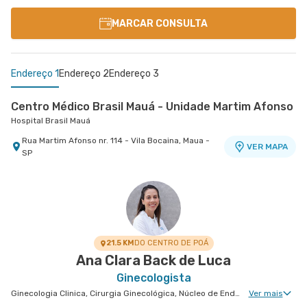
MARCAR CONSULTA
Endereço 1
Endereço 2
Endereço 3
Centro Médico Brasil Mauá - Unidade Martim Afonso
Hospital Brasil Mauá
Rua Martim Afonso nr. 114 - Vila Bocaina, Maua -
VER MAPA
SP
Centro Médico Ribeirão Pires - Unidade Major
Centro Médico São Bernardo - Unidade Álvaro
Cardim
Guimarães
Hospital e Maternidade Ribeirão Pires
Hospital São Luiz São Bernardo
Rua Major Cardim nr. 461 - Suissa, Ribeirao Pires
Avenida Alvaro Guimaraes nr. 3033 - Assuncao,
VER MAPA
VER MAPA
- SP
Sao Bernardo do Campo - SP
21.5 KM
DO CENTRO DE POÁ
Ana Clara Back de Luca
Ginecologista
Ginecologia Clinica, Cirurgia Ginecológica, Núcleo de Endometriose, Ginecologia Videohisteroscopia
Ver mais