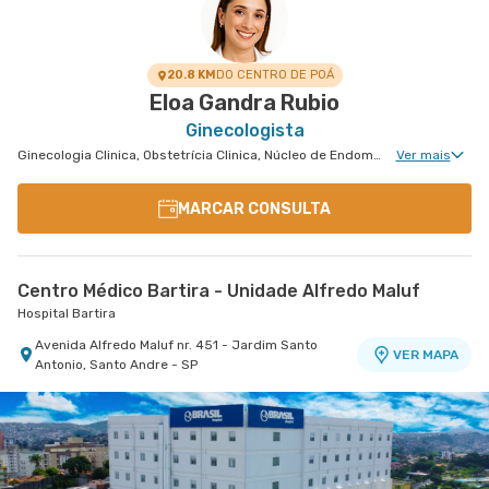
Hospital Brasil Santo André
Rua Tiradentes nr. 149 - Vila Dora, Santo Andre -
VER MAPA
SP
20.8 KM
DO CENTRO DE POÁ
Eloa Gandra Rubio
Ginecologista
Ginecologia Clinica, Obstetrícia Clinica, Núcleo de Endometriose, Miomatose Uterina(Miomas)
Ver mais
MARCAR CONSULTA
Centro Médico Bartira - Unidade Alfredo Maluf
Hospital Bartira
Avenida Alfredo Maluf nr. 451 - Jardim Santo
VER MAPA
Antonio, Santo Andre - SP