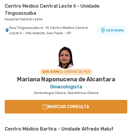
Centro Medico Central Leste Ii - Unidade
Tingoassuiba
Hospital Central Leste
Rua Tingoassuiba nr. 15 Centro Médico Central
VER MAPA
Leste Ii - Vila Iolanda, Sao Paulo - SP
Centro Médico Domo
Centro Médico Vila Nova Conceição
Centro Médico Central Sul
Hospital São Luiz São Bernardo
Hospital São Luiz Itaim
Hospital Central Sul
Rua Jose Versolato nr. 101 Centro Médico Domo -
Rua Bras Cardoso nr. 677 Anexo 699 - Vila Nova
Estrada de Itapecerica nr. 4617 - Capao
VER MAPA
VER MAPA
VER MAPA
Bloco A - Centro, Sao Bernardo do Campo - SP
Conceicao, Sao Paulo - SP
Redondo, Sao Paulo - SP
20.8 KM
DO CENTRO DE POÁ
Mariana Naponucena de Alcantara
Ginecologista
Ginecologia Clinica, Obstetrícia Clinica
MARCAR CONSULTA
Centro Médico Bartira - Unidade Alfredo Maluf