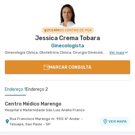
Cerâmica
Hospital e Maternidade São Luiz São Caetano
Alameda Caulim nr. 115 1° Andar - Ceramica, Sao
VER MAPA
Caetano do Sul - SP
21.5 KM
DO CENTRO DE POÁ
Jessica Crema Tobara
Ginecologista
Ginecologia Clinica, Obstetrícia Clinica, Cirurgia Ginecológica, Ginecologia Endócrina, Núcleo de Endometriose, Cirurgia Oncológica Ginecológica, Cirurgia Robótica Ginecológica, Ginecologia Oncológica, Miomatose Uterina(Miomas), Ginecologia Videohisteroscopia
Ver mais
MARCAR CONSULTA
Endereço 1
Endereço 2
Centro Médico Marengo
Hospital e Maternidade São Luiz Anália Franco
Rua Francisco Marengo nr. 955 4º Andar -
VER MAPA
Tatuape, Sao Paulo - SP
Centro Médico São Remo