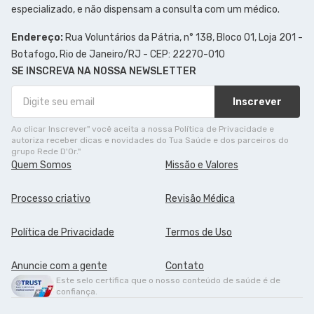
especializado, e não dispensam a consulta com um médico.
Endereço:
Rua Voluntários da Pátria, n° 138, Bloco 01, Loja 201 -
Botafogo, Rio de Janeiro/RJ - CEP: 22270-010
SE INSCREVA NA NOSSA NEWSLETTER
Inscrever
Ao clicar Inscrever" você aceita a nossa Política de Privacidade e
autoriza receber dicas e novidades do Tua Saúde e dos parceiros do
grupo Rede D'Or."
Quem Somos
Missão e Valores
Processo criativo
Revisão Médica
Política de Privacidade
Termos de Uso
Anuncie com a gente
Contato
Este selo certifica que o nosso conteúdo de saúde é de
confiança.