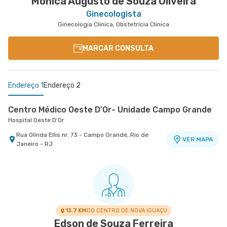
Monica Augusto de Souza Oliveira
Ginecologista
Ginecologia Clinica, Obstetrícia Clinica
MARCAR CONSULTA
Endereço 1
Endereço 2
Centro Médico Oeste D'Or- Unidade Campo Grande
Hospital Oeste D'Or
Rua Olinda Ellis nr. 73 - Campo Grande, Rio de
VER MAPA
Janeiro - RJ
Centro Médico Rio Barra - Unidade Barra
Rio Barra Ambulatório
Rua Augusto Camossa Saldanha nr. 55 2º Andar
VER MAPA
- Barra da Tijuca, Rio de Janeiro - RJ
13.7 KM
DO CENTRO DE NOVA IGUAÇU
Edson de Souza Ferreira