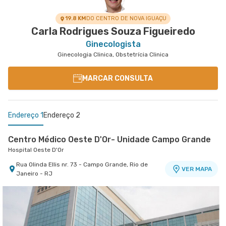
19.8 KM
DO CENTRO DE NOVA IGUAÇU
Carla Rodrigues Souza Figueiredo
Ginecologista
Ginecologia Clinica, Obstetrícia Clinica
MARCAR CONSULTA
Endereço 1
Endereço 2
Centro Médico Oeste D'Or- Unidade Campo Grande
Hospital Oeste D'Or
Rua Olinda Ellis nr. 73 - Campo Grande, Rio de
VER MAPA
Janeiro - RJ
Centro Médico Rio Barra - Unidade Barra
Rio Barra Ambulatório
Rua Augusto Camossa Saldanha nr. 55 1º Andar
VER MAPA
- Barra da Tijuca, Rio de Janeiro - RJ