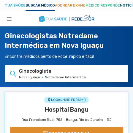
TUA SAÚDE
BUSCAR MÉDICO
AGENDAR EXAME
MÉDICO RESPONDE
NOTÍC
Ginecologistas Notredame
ESPECIALIDADES
Intermédica em Nova Iguaçu
HOSPITAIS
Encontre médicos perto de você, rápido e fácil:
Ginecologista
TUASAUDE.COM
Nova Iguaçu
Notredame Intermédica
LOCAL
MAIS PRÓXIMO
Hospital Bangu
Rua Francisco Real, 752 - Bangu, Rio de Janeiro - RJ