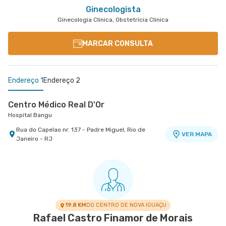
Ginecologista
Ginecologia Clinica, Obstetrícia Clinica
MARCAR CONSULTA
Endereço 1
Endereço 2
Centro Médico Real D'Or
Hospital Bangu
Rua do Capelao nr. 137 - Padre Miguel, Rio de
VER MAPA
Janeiro - RJ
Clínica Médica Palazzo
Caxias D'Or - Clínica Médica Pallazzo
Avenida Meriti nr. 2577 - Vila da Penha, Rio de
VER MAPA
Janeiro - RJ
19.8 KM
DO CENTRO DE NOVA IGUAÇU
Rafael Castro Finamor de Morais