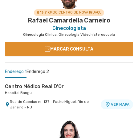
13.7 KM
DO CENTRO DE NOVA IGUAÇU
Rafael Camardella Carneiro
Ginecologista
Ginecologia Clinica, Ginecologia Videohisteroscopia
MARCAR CONSULTA
Endereço 1
Endereço 2
Centro Médico Real D'Or
Hospital Bangu
Rua do Capelao nr. 137 - Padre Miguel, Rio de
VER MAPA
Janeiro - RJ
Centro Médico Rios D'Or- Unidade Taquara
Hospital Rios D'Or
Estrada Dos Bandeirantes nr. 363 - Taquara
VER MAPA
Jacarepagua, Rio de Janeiro - RJ