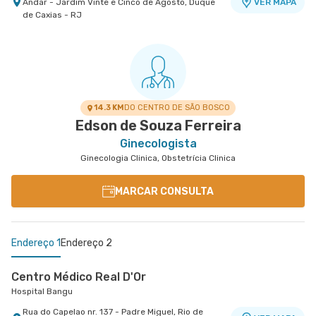
Andar - Jardim Vinte e Cinco de Agosto, Duque
VER MAPA
de Caxias - RJ
Centro Médico Perinatal - Unidade Barra
Perinatal Barra
Avenida Embaixador Abelardo Bueno nr. 201 -
VER MAPA
Barra da Tijuca, Rio de Janeiro - RJ
14.3 KM
DO CENTRO DE SÃO BOSCO
Edson de Souza Ferreira
Ginecologista
Ginecologia Clinica, Obstetrícia Clinica
MARCAR CONSULTA
Endereço 1
Endereço 2
Centro Médico Real D'Or
Hospital Bangu
Rua do Capelao nr. 137 - Padre Miguel, Rio de