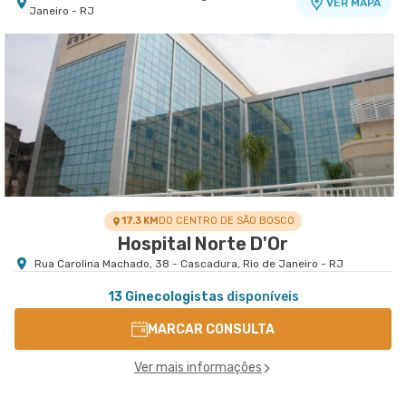
VER MAPA
Janeiro - RJ
Clínica Médica Palazzo
Caxias D'Or - Clínica Médica Pallazzo
Avenida Meriti nr. 2577 - Vila da Penha, Rio de
VER MAPA
Janeiro - RJ
17.3 KM
DO CENTRO DE SÃO BOSCO
Hospital Norte D'Or
Rua Carolina Machado, 38 - Cascadura, Rio de Janeiro - RJ
13 Ginecologistas
disponíveis
MARCAR CONSULTA
Ver mais informações