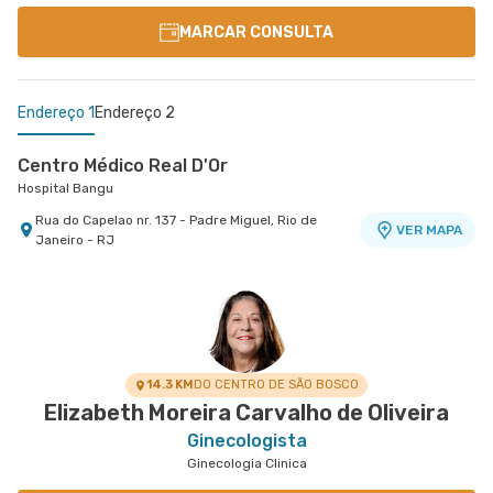
MARCAR CONSULTA
Endereço 1
Endereço 2
Centro Médico Real D'Or
Hospital Bangu
Rua do Capelao nr. 137 - Padre Miguel, Rio de
VER MAPA
Janeiro - RJ
Centro Médico Rios D'Or- Unidade Taquara
Hospital Rios D'Or
Estrada Dos Bandeirantes nr. 363 - Taquara
VER MAPA
Jacarepagua, Rio de Janeiro - RJ
14.3 KM
DO CENTRO DE SÃO BOSCO
Elizabeth Moreira Carvalho de Oliveira
Ginecologista
Ginecologia Clinica