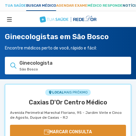
TUA SAÚDE
BUSCAR MÉDICO
AGENDAR EXAME
MÉDICO RESPONDE
NOTÍC
Ginecologistas em São Bosco
ESPECIALIDADES
Encontre médicos perto de você, rápido e fácil:
HOSPITAIS
Ginecologista
São Bosco
TUASAUDE.COM
LOCAL
MAIS PRÓXIMO
Caxias D'Or Centro Médico
Avenida Perimetral Marechal Floriano, 95 - Jardim Vinte e Cinco
de Agosto, Duque de Caxias - RJ
MARCAR CONSULTA