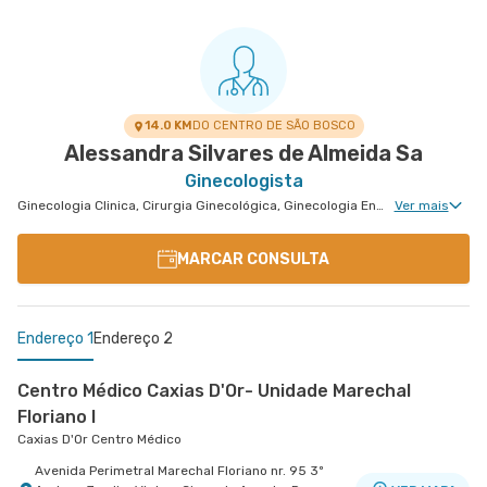
Centro Médico Perinatal - Unidade Barra
Perinatal Barra
Avenida Embaixador Abelardo Bueno nr. 201 -
VER MAPA
Barra da Tijuca, Rio de Janeiro - RJ
14.0 KM
DO CENTRO DE SÃO BOSCO
Alessandra Silvares de Almeida Sa
Ginecologista
Ginecologia Clinica, Cirurgia Ginecológica, Ginecologia Endócrina, Núcleo de Endometriose, Cirurgia Oncológica Ginecológica, Reprodução Humana, Ginecologia Oncológica, Ginecologia Videohisteroscopia
Ver mais
MARCAR CONSULTA
Endereço 1
Endereço 2
Centro Médico Caxias D'Or- Unidade Marechal
Floriano I
Caxias D'Or Centro Médico
Avenida Perimetral Marechal Floriano nr. 95 3º