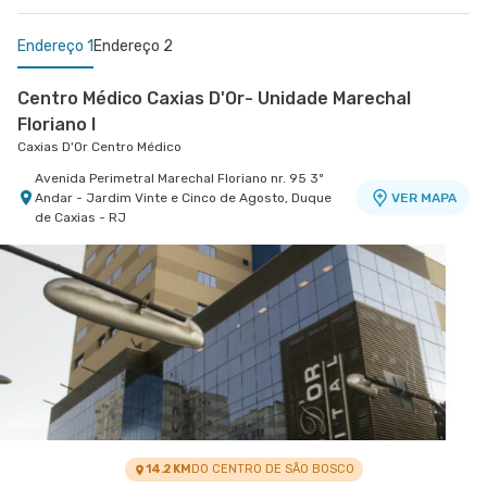
Endereço 1
Endereço 2
Centro Médico Caxias D'Or- Unidade Marechal
Floriano I
Caxias D'Or Centro Médico
Avenida Perimetral Marechal Floriano nr. 95 3º
Andar - Jardim Vinte e Cinco de Agosto, Duque
VER MAPA
de Caxias - RJ
Centro Médico Quinta D'Or - Unidade Quinta Park
Hospital Quinta D'Or
Rua Almirante Baltazar nr. 333 7° Andar - Sao
VER MAPA
Cristovao, Rio de Janeiro - RJ
14.2 KM
DO CENTRO DE SÃO BOSCO