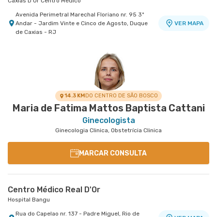
Caxias D'Or Centro Médico
Avenida Perimetral Marechal Floriano nr. 95 3º
Andar - Jardim Vinte e Cinco de Agosto, Duque
VER MAPA
de Caxias - RJ
Centro Médico Quinta D'Or - Unidade Quinta Park
Centro Médico Glória D'Or- Unidade Glória
Hospital Quinta D'Or
Hospital Glória D'Or
Rua Almirante Baltazar nr. 333 7° Andar - Sao
Rua da Gloria nr. 122 5° Andar - Gloria, Rio de
VER MAPA
VER MAPA
Cristovao, Rio de Janeiro - RJ
Janeiro - RJ
14.3 KM
DO CENTRO DE SÃO BOSCO
Maria de Fatima Mattos Baptista Cattani
Ginecologista
Ginecologia Clinica, Obstetrícia Clinica
MARCAR CONSULTA
Centro Médico Real D'Or
Hospital Bangu
Rua do Capelao nr. 137 - Padre Miguel, Rio de