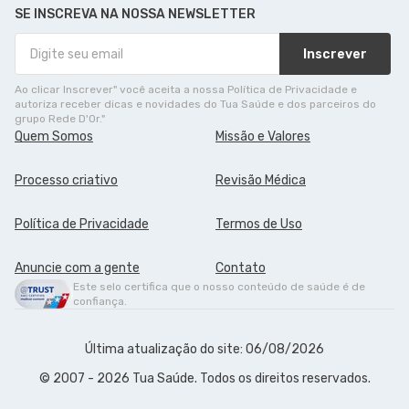
SE INSCREVA NA NOSSA NEWSLETTER
Inscrever
Ao clicar Inscrever" você aceita a nossa Política de Privacidade e
autoriza receber dicas e novidades do Tua Saúde e dos parceiros do
grupo Rede D'Or."
Quem Somos
Missão e Valores
Processo criativo
Revisão Médica
Política de Privacidade
Termos de Uso
Anuncie com a gente
Contato
Este selo certifica que o nosso conteúdo de saúde é de
confiança.
Última atualização do site: 06/08/2026
© 2007 - 2026 Tua Saúde. Todos os direitos reservados.